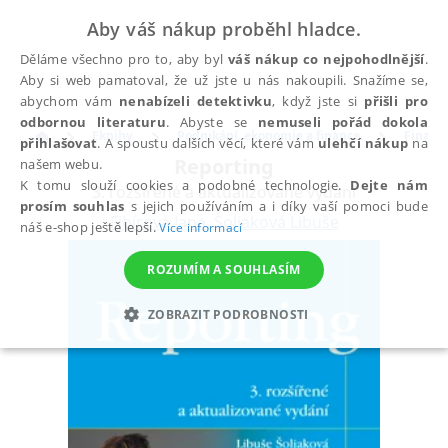
Aby váš nákup proběhl hladce.
Děláme všechno pro to, aby byl
váš nákup co nejpohodlnější
.
Aby si web pamatoval, že už jste u nás nakoupili. Snažíme se,
abychom vám
nenabízeli detektivku
, když jste si
přišli pro
odbornou literaturu
. Abyste se
nemuseli pořád dokola
Eknihy
Podnikání, ekonomie a finance
Finance
přihlašovat
. A spoustu dalších věcí, které vám
ulehčí nákup
na
Reporting
našem webu.
K tomu slouží cookies a podobné technologie.
Dejte nám
3. rozšířené a aktualizované vydání
prosím souhlas
s jejich používáním a i díky vaší pomoci bude
Fibírová Jana
,
Šoljaková Libuše
náš e-shop ještě lepší.
Více informací
ROZUMÍM A SOUHLASÍM
ZOBRAZIT PODROBNOSTI
NEZBYTNÉ
ANALYTICKÉ
MARKETINGOVÉ
FUNKČNÍ
NEZAŘAZENÉ SOUBORY