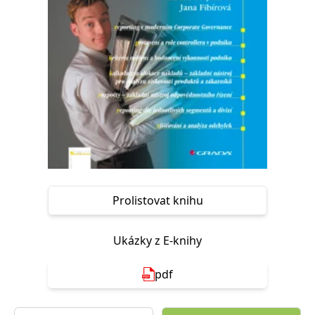
Nezbytné
Analytické
Marketingové
Funkční
Nezařazené soubory
Nezbytně nutné soubory cookie umožňují základní funkce webových
stránek, jako je přihlášení uživatele a správa účtu. Webové stránky nelze
bez nezbytně nutných souborů cookie správně používat.
Provider /
Název
Vyprší
Popis
Doména
CookieScriptConsent
1 měsíc
Tento soubor
CookieScript
cookie
www.grada.cz
používá
služba
Cookie-
Script.com k
Prolistovat knihu
zapamatování
předvoleb
souhlasu se
soubory
Ukázky z E-knihy
cookie
návštěvníků.
Je nutné, aby
banner
pdf
cookie
Cookie-
Script.com
fungoval