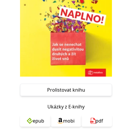
Nezbytné
Analytické
Marketingové
Funkční
Nezařazené soubory
Nezbytně nutné soubory cookie umožňují základní funkce webových
stránek, jako je přihlášení uživatele a správa účtu. Webové stránky nelze
bez nezbytně nutných souborů cookie správně používat.
Provider /
Název
Vyprší
Popis
Doména
CookieScriptConsent
1 měsíc
Tento soubor
CookieScript
cookie
www.grada.cz
používá
služba
Cookie-
Script.com k
zapamatování
předvoleb
Prolistovat knihu
souhlasu se
soubory
cookie
návštěvníků.
Ukázky z E-knihy
Je nutné, aby
banner
cookie
epub
mobi
pdf
Cookie-
Script.com
fungoval