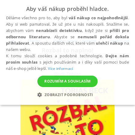
Aby váš nákup proběhl hladce.
Děláme všechno pro to, aby byl
váš nákup co nejpohodlnější
.
Aby si web pamatoval, že už jste u nás nakoupili. Snažíme se,
abychom vám
nenabízeli detektivku
, když jste si
přišli pro
odbornou literaturu
. Abyste se
nemuseli pořád dokola
Eknihy
Osobní rozvoj a poznání
Osobní rozvoj 
přihlašovat
. A spoustu dalších věcí, které vám
ulehčí nákup
na
Rozbal to naplno!
našem webu.
K tomu slouží cookies a podobné technologie.
Dejte nám
Jak se nenechat dusit negativitou druhých a žít život
prosím souhlas
s jejich používáním a i díky vaší pomoci bude
snů
náš e-shop ještě lepší.
Více informací
Beck Tobias
ROZUMÍM A SOUHLASÍM
ZOBRAZIT PODROBNOSTI
NEZBYTNÉ
ANALYTICKÉ
MARKETINGOVÉ
FUNKČNÍ
NEZAŘAZENÉ SOUBORY