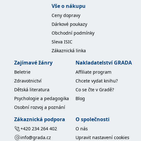
koncový uživatel používá
Vše o nákupu
webové stránky a
jakoukoli reklamu,
Ceny dopravy
kterou koncový uživatel
mohl vidět před
Dárkové poukazy
návštěvou uvedeného
webu.
Obchodní podmínky
MR
7 dní
Toto je soubor cookie
Microsoft
Sleva ISIC
první strany společnosti
Corporation
Microsoft MSN, který
.c.bing.com
Zákaznická linka
používáme k měření
používání webu pro
interní analýzu.
Zajímavé žánry
Nakladatelství GRADA
_uetvid
1 rok
Toto je soubor cookie
Microsoft
Beletrie
Affiliate program
využívaný společností
Corporation
Microsoft Bing Ads a je
.grada.cz
Zdravotnictví
Chcete vydat knihu?
sledovacím souborem
cookie. Umožňuje nám
Dětská literatura
Co se čte v Gradě?
komunikovat s
uživatelem, který již dříve
Psychologie a pedagogika
Blog
navštívil náš web.
Osobní rozvoj a poznání
test_cookie
15 minut
Tento soubor cookie
Google LLC
nastavuje společnost
.doubleclick.net
Zákaznická podpora
O společnosti
DoubleClick (kterou
vlastní společnost
Google), aby zjistila, zda
+420 234 264 402
O nás
prohlížeč návštěvníka
webu podporuje
info@grada.cz
Upravit nastavení cookies
soubory cookie.