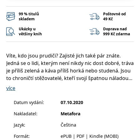
__cf_bm
30 minut
Tento soubor
Cloudflare Inc.
cookie se
.heureka.cz
používá k
99 % titulů
Poštovné od
rozlišení mezi
skladem
49 Kč
lidmi a
roboty. To je
Ukázky u
Doprava nad
pro web
přínosné, aby
většiny knih
999 Kč zdarma
bylo možné
podávat
platné zprávy
o používání
Víte, kdo jsou prudiči? Zajisté jich také pár znáte.
jejich
webových
Jedná se o lidi, kterým není nikdy nic dost dobré, tráva
stránek.
je příliš zelená a káva příliš horká nebo studená. Jsou
CookieConsent
1 rok
Tento soubor
Cybot A/S
to chroničtí stěžovatelé, kteří svojí špatnou náladou
cookie ukládá
www.bambook.cz
stav souhlasu
bohužel dokonale zaplavují i své okolí.
uživatele se
více
soubory
Autor vám poradí, jak si takové lidi nepouštět k tělu.
cookie pro
aktuální
Na příkladu mnoha často velice humorných historek
Datum vydání
:
07.10.2020
doménu.
vám prozradí, že svůj život můžete perfektně
G_ENABLED_IDPS
1 rok 1
Slouží k
Google LLC
Nakladatel
:
Metafora
kormidlovat sami za sebe, aniž byste museli slepě
měsíc
přihlášení
.www.grada.cz
pomocí
poslouchat někoho jiného. Poradí vám také, jakými
Jazyk
:
Čeština
Google
lidmi se máte obklopovat a kdo vás může nejvíc
ASP.NET_SessionId
Zavřením
Tento soubor
Microsoft
Formát
:
ePUB | PDF | Kindle (MOBI)
inspirovat a posouvat dál.
prohlížeče
cookie
Corporation