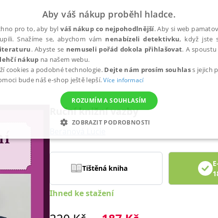
Aby váš nákup proběhl hladce.
hno pro to, aby byl
váš nákup co nejpohodlnější
. Aby si web pamatova
upili. Snažíme se, abychom vám
nenabízeli detektivku
, když jste 
iteraturu
. Abyste se
nemuseli pořád dokola přihlašovat
. A spoustu 
lehčí nákup
na našem webu.
ží cookies a podobné technologie.
Dejte nám prosím souhlas
s jejich
pomoci bude náš e-shop ještě lepší.
Více informací
ROZUMÍM A SOUHLASÍM
Ruční knižní vazby
ZOBRAZIT PODROBNOSTI
Beranová Lucie
ANALYTICKÉ
MARKETINGOVÉ
FUNKČNÍ
NEZ
E
Tištěná kniha
1
Nezbytné
Analytické
Marketingové
Funkční
Nezařazené soubory
Ihned ke stažení
h stránek, jako je přihlášení uživatele a správa účtu. Webové stránky nelze bez nez