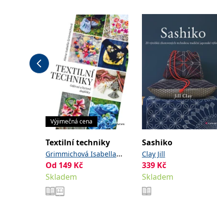
Výjimečná cena
Textilní techniky
Sashiko
Grimmichová Isabella
Clay Jill
Od
149
Kč
339
Kč
Alena
Skladem
Skladem