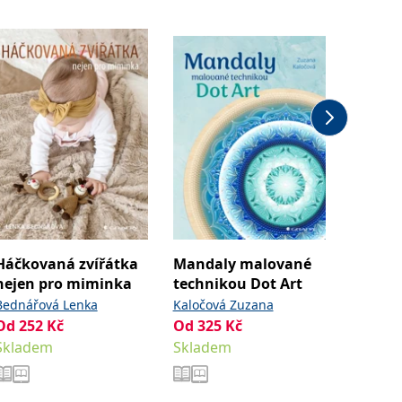
Akce -4
Háčkovaná zvířátka
Mandaly malované
Háčko
nejen pro miminka
technikou Dot Art
Bednářo
Bednářová Lenka
Kaločová Zuzana
Od
209
Od
252
Kč
Od
325
Kč
Sklade
Skladem
Skladem