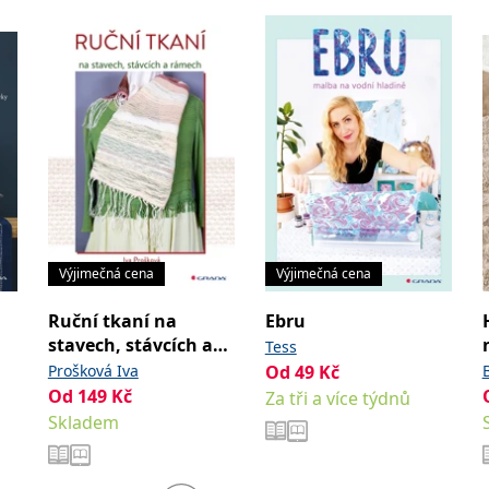
Výjimečná cena
Výjimečná cena
Ruční tkaní na
Ebru
stavech, stávcích a
Tess
rámech
Prošková Iva
Od
49
Kč
Od
149
Kč
Za tři a více týdnů
Skladem