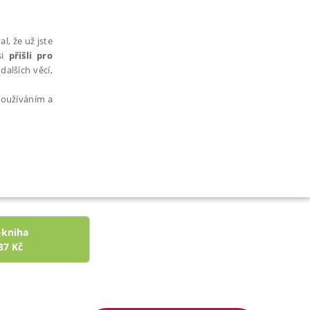
l, že už jste
si
přišli pro
dalších věcí,
 používáním a
AŘAZENÉ SOUBORY
-kniha
87
Kč
bytně nutných souborů cookie správně používat.