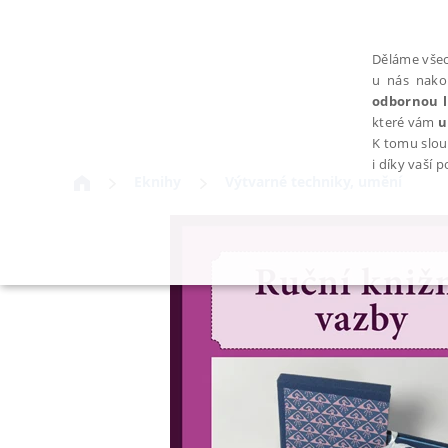
Děláme všec
u nás nako
odbornou l
které vám
u
K tomu slou
i díky vaší 
Eknihy
Výtvarné techniky, umění
NEZBYTNÉ
Nezbytně nutné soubory cookie umožňují základní funkce webovýc
Provider /