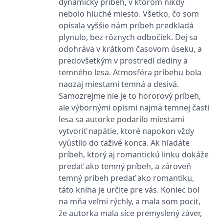
dynamický príbeh, v ktorom nikdy
nebolo hluché miesto. Všetko, čo som
opísala vyššie nám príbeh predkladá
plynulo, bez rôznych odbočiek. Dej sa
odohráva v krátkom časovom úseku, a
predovšetkým v prostredí dediny a
temného lesa. Atmosféra príbehu bola
naozaj miestami temná a desivá.
Samozrejme nie je to hororový príbeh,
ale výbornými opismi najmä temnej časti
lesa sa autorke podarilo miestami
vytvoriť napätie, ktoré napokon vždy
vyústilo do ťaživé konca. Ak hľadáte
príbeh, ktorý aj romantickú linku dokáže
predať ako temný príbeh, a zároveň
temný príbeh predať ako romantiku,
táto kniha je určite pre vás. Koniec bol
na mňa veľmi rýchly, a mala som pocit,
že autorka mala síce premyslený záver,