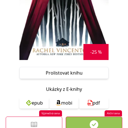
Nezbytné
Analytické
Marketingové
Funkční
Nezařazené soubory
Nezbytně nutné soubory cookie umožňují základní funkce webových
stránek, jako je přihlášení uživatele a správa účtu. Webové stránky nelze
bez nezbytně nutných souborů cookie správně používat.
Provider /
Název
Vyprší
Popis
Doména
-25 %
CookieScriptConsent
1 měsíc
Tento soubor
CookieScript
cookie
www.grada.cz
používá
služba
Prolistovat knihu
Cookie-
Script.com k
zapamatování
předvoleb
Ukázky z E-knihy
souhlasu se
soubory
cookie
návštěvníků.
epub
mobi
pdf
Je nutné, aby
banner
Výjimečná cena
Akční cena
cookie
Cookie-
Script.com
fungoval