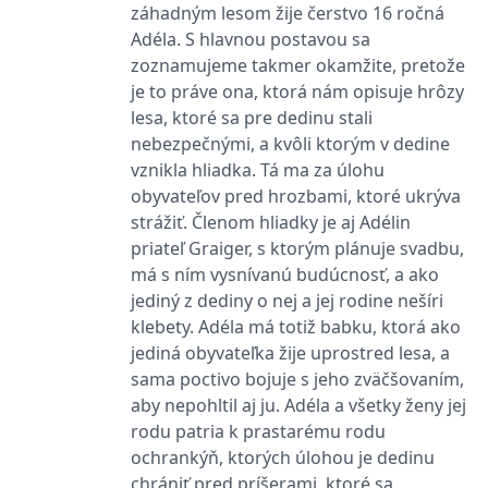
záhadným lesom žije čerstvo 16 ročná
koncový uživatel používá
webové stránky a
Adéla. S hlavnou postavou sa
jakoukoli reklamu,
kterou koncový uživatel
zoznamujeme takmer okamžite, pretože
mohl vidět před
návštěvou uvedeného
je to práve ona, ktorá nám opisuje hrôzy
webu.
lesa, ktoré sa pre dedinu stali
MR
7 dní
Toto je soubor cookie
Microsoft
nebezpečnými, a kvôli ktorým v dedine
první strany společnosti
Corporation
Microsoft MSN, který
vznikla hliadka. Tá ma za úlohu
.c.bing.com
používáme k měření
obyvateľov pred hrozbami, ktoré ukrýva
používání webu pro
interní analýzu.
strážiť. Členom hliadky je aj Adélin
_uetvid
1 rok
Toto je soubor cookie
Microsoft
priateľ Graiger, s ktorým plánuje svadbu,
využívaný společností
Corporation
má s ním vysnívanú budúcnosť, a ako
Microsoft Bing Ads a je
.grada.cz
sledovacím souborem
jediný z dediny o nej a jej rodine nešíri
cookie. Umožňuje nám
komunikovat s
klebety. Adéla má totiž babku, ktorá ako
uživatelem, který již dříve
navštívil náš web.
jediná obyvateľka žije uprostred lesa, a
sama poctivo bojuje s jeho zväčšovaním,
test_cookie
15 minut
Tento soubor cookie
Google LLC
nastavuje společnost
.doubleclick.net
aby nepohltil aj ju. Adéla a všetky ženy jej
DoubleClick (kterou
vlastní společnost
rodu patria k prastarému rodu
Google), aby zjistila, zda
ochrankýň, ktorých úlohou je dedinu
prohlížeč návštěvníka
webu podporuje
chrániť pred príšerami, ktoré sa
soubory cookie.