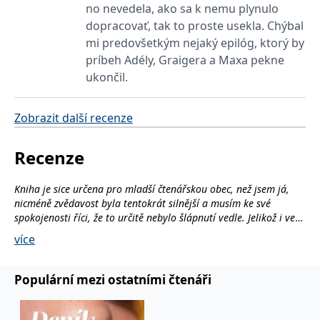
no nevedela, ako sa k nemu plynulo
dopracovať, tak to proste usekla. Chýbal
mi predovšetkým nejaký epilóg, ktorý by
príbeh Adély, Graigera a Maxa pekne
ukončil.
Zobrazit další recenze
Recenze
Kniha je sice určena pro mladší čtenářskou obec, než jsem já,
nicméně zvědavost byla tentokrát silnější a musím ke své
spokojenosti říci, že to určitě nebylo šlápnutí vedle. Jelikož i ve
svém věku stále miluji pohádky a pravidelně se k nim vracím,
více
přečíst si tuto temnou pohádkovou záležitost bylo pro mě velice
příjemným osvěžením. Atmosféra divného a ponurého lesa byla
pro mě velice atraktivní a líbila se mi. Samotná Adéla mi byla
Populární mezi ostatními čtenáři
rovněž sympatická, i když v některých věcech jsem s ní úplně
nesouhlasila, ale vzhledem k jejímu věku se určité přešlapy dají
pochopit. Co si budem – i dospělí zralí lidé dělají spoustu