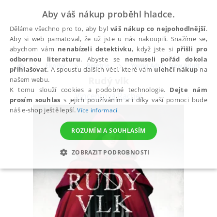
Aby váš nákup proběhl hladce.
Děláme všechno pro to, aby byl
váš nákup co nejpohodlnější
.
Aby si web pamatoval, že už jste u nás nakoupili. Snažíme se,
abychom vám
nenabízeli detektivku
, když jste si
přišli pro
odbornou literaturu
. Abyste se
nemuseli pořád dokola
Eknihy
Beletrie
Young Adult, New Adult
přihlašovat
. A spoustu dalších věcí, které vám
ulehčí nákup
na
Rudý vlk
našem webu.
K tomu slouží cookies a podobné technologie.
Dejte nám
Vincentová Rachel
prosím souhlas
s jejich používáním a i díky vaší pomoci bude
náš e-shop ještě lepší.
Více informací
ROZUMÍM A SOUHLASÍM
ZOBRAZIT PODROBNOSTI
NEZBYTNÉ
ANALYTICKÉ
MARKETINGOVÉ
FUNKČNÍ
NEZAŘAZENÉ SOUBORY