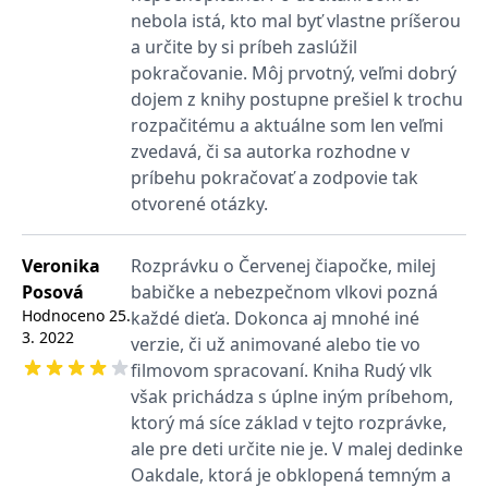
se měly zobrazovat a
nebola istá, kto mal byť vlastne príšerou
které by mohly být
relevantní pro
a určite by si príbeh zaslúžil
koncového uživatele,
který si prohlíží web.
pokračovanie. Môj prvotný, veľmi dobrý
dojem z knihy postupne prešiel k trochu
MUID
1 rok
Tento soubor cookie je v
Microsoft
Microsoftu široce
Corporation
rozpačitému a aktuálne som len veľmi
používán jako jedinečný
.clarity.ms
identifikátor uživatele.
zvedavá, či sa autorka rozhodne v
Lze jej nastavit pomocí
príbehu pokračovať a zodpovie tak
vložených skriptů
Microsoft. Široce se věří,
otvorené otázky.
že se synchronizuje s
mnoha různými
doménami společnosti
Microsoft, což umožňuje
Veronika
Rozprávku o Červenej čiapočke, milej
sledování uživatelů.
Posová
babičke a nebezpečnom vlkovi pozná
sid
.seznam.cz
1 měsíc
Toto je velmi běžný
Hodnoceno
25.
každé dieťa. Dokonca aj mnohé iné
název souboru cookie,
ale pokud je nalezen
3. 2022
verzie, či už animované alebo tie vo
jako soubor cookie
relace, bude
filmovom spracovaní. Kniha Rudý vlk
pravděpodobně použit
jako pro správu stavu
však prichádza s úplne iným príbehom,
relace.
ktorý má síce základ v tejto rozprávke,
_gcl_au
3 měsíce
Tento soubor cookie
Google LLC
ale pre deti určite nie je. V malej dedinke
nastavuje společnost
.grada.cz
Doubleclick a provádí
Oakdale, ktorá je obklopená temným a
informace o tom, jak