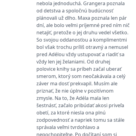
_fbp
3 měsíce
Používá Facebook k
Meta Platform
nebola jednoduchá. Grangera poznala
poskytování řady
Inc.
reklamních produktů,
od detstva a spoločnú budúcnosť
.grada.cz
jako je nabízení cen v
plánovali už dlho. Maxa poznala len pár
reálném čase od
inzerentů třetích stran.
dní, ale bolo veľmi príjemné pred ním nič
SRM_B
1 rok
Toto je cookie první
Microsoft
netajiť, pretože o jej druhu vedel všetko.
strany společnosti
Corporation
So svojou oddanosťou a komplimentmi
Microsoft MSN, které
.c.bing.com
zajišťuje správné
bol však trochu príliš otravný a nemusel
fungování této webové
stránky.
pred Adélou vždy ustupovať a riadiť sa
vždy len jej želaniami. Od druhej
ANONCHK
10 minut
Tento soubor cookie
Microsoft
provádí informace o
Corporation
polovice knihy sa príbeh začal uberať
tom, jak koncový
.c.clarity.ms
uživatel používá web, a
smerom, ktorý som neočakávala a celý
jakoukoli reklamu,
kterou koncový uživatel
záver ma dosť prekvapil. Musím ale
mohl vidět před
priznať, že nie úplne v pozitívnom
návštěvou uvedeného
webu.
zmysle. Na to, že Adéla mala len
__utmzzses
Zavřením
Parametry UTM
Google LLC
šestnásť, začalo pribúdať akosi priveľa
prohlížeče
používané pro reklamu /
.grada.cz
obetí, za ktoré niesla ona plnú
sledování pomocí
Google Analytics
zodpovednosť a napriek tomu sa stále
_uetsid
1 den
Tento soubor cookie
Microsoft
správala veľmi tvrdohlavo a
používá společnost Bing
Corporation
nepochopiteľne. Po dočítaní som si
k určení, jaké reklamy by
.grada.cz