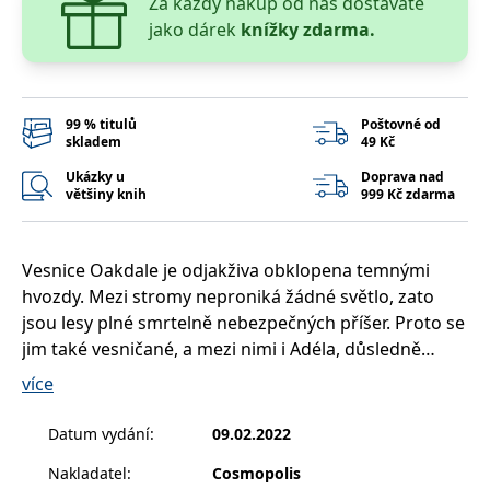
Za každý nákup od nás dostaváte
__cf_bm
30 minut
Tento soubor
Cloudflare Inc.
cookie se
.heureka.cz
jako dárek
knížky zdarma.
používá k
rozlišení mezi
lidmi a
roboty. To je
pro web
přínosné, aby
99 % titulů
Poštovné od
bylo možné
skladem
49 Kč
podávat
platné zprávy
Ukázky u
Doprava nad
o používání
jejich
většiny knih
999 Kč zdarma
webových
stránek.
CookieConsent
1 rok
Tento soubor
Cybot A/S
Vesnice Oakdale je odjakživa obklopena temnými
cookie ukládá
www.bambook.cz
stav souhlasu
hvozdy. Mezi stromy neproniká žádné světlo, zato
uživatele se
soubory
jsou lesy plné smrtelně nebezpečných příšer. Proto se
cookie pro
jim také vesničané, a mezi nimi i Adéla, důsledně
aktuální
doménu.
vyhýbají.
více
G_ENABLED_IDPS
1 rok 1
Slouží k
Google LLC
měsíc
přihlášení
.www.grada.cz
V den svých šestnáctých narozenin se však Adéla
pomocí
Datum vydání
:
09.02.2022
Google
dozvídá, že patří k rodu, který již po staletí brání
Nakladatel
:
Cosmopolis
ASP.NET_SessionId
Zavřením
Tento soubor
Microsoft
vesničany před zkázou. Aby dostála svým
prohlížeče
cookie
Corporation