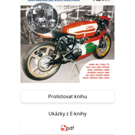
Nezbytné
Analytické
Marketingové
Funkční
Nezařazené soubory
Nezbytně nutné soubory cookie umožňují základní funkce webových
stránek, jako je přihlášení uživatele a správa účtu. Webové stránky nelze
bez nezbytně nutných souborů cookie správně používat.
Provider /
Název
Vyprší
Popis
Doména
CookieScriptConsent
1 měsíc
Tento soubor
CookieScript
cookie
www.grada.cz
používá
služba
Cookie-
Script.com k
zapamatování
předvoleb
souhlasu se
Prolistovat knihu
soubory
cookie
návštěvníků.
Je nutné, aby
Ukázky z E-knihy
banner
cookie
Cookie-
pdf
Script.com
fungoval