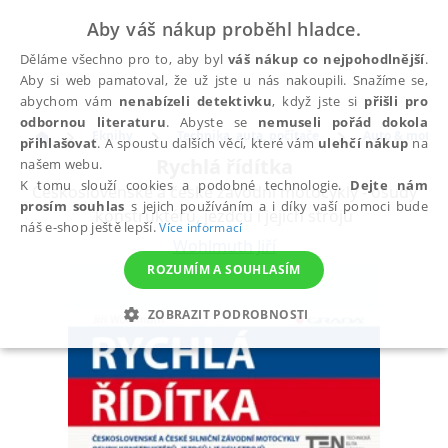
Aby váš nákup proběhl hladce.
Děláme všechno pro to, aby byl
váš nákup co nejpohodlnější
.
Aby si web pamatoval, že už jste u nás nakoupili. Snažíme se,
abychom vám
nenabízeli detektivku
, když jste si
přišli pro
odbornou literaturu
. Abyste se
nemuseli pořád dokola
Eknihy
Technika, auta, počítače
Auto & moto
přihlašovat
. A spoustu dalších věcí, které vám
ulehčí nákup
na
Rychlá řídítka
našem webu.
K tomu slouží cookies a podobné technologie.
Dejte nám
Československé a české závodní motocykly - osudy
prosím souhlas
s jejich používáním a i díky vaší pomoci bude
konstruktérů, jezdců i jejich strojů
náš e-shop ještě lepší.
Více informací
Wohlmuth Jiří
ROZUMÍM A SOUHLASÍM
ZOBRAZIT PODROBNOSTI
NEZBYTNÉ
ANALYTICKÉ
MARKETINGOVÉ
FUNKČNÍ
NEZAŘAZENÉ SOUBORY