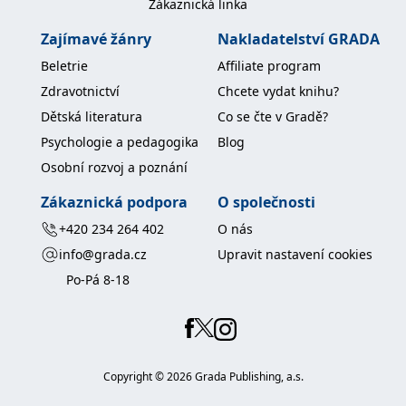
Zákaznická linka
koncový uživatel používá
webové stránky a
jakoukoli reklamu,
Zajímavé žánry
Nakladatelství GRADA
kterou koncový uživatel
mohl vidět před
Beletrie
Affiliate program
návštěvou uvedeného
webu.
Zdravotnictví
Chcete vydat knihu?
MR
7 dní
Toto je soubor cookie
Microsoft
Dětská literatura
Co se čte v Gradě?
první strany společnosti
Corporation
Microsoft MSN, který
.c.bing.com
Psychologie a pedagogika
Blog
používáme k měření
používání webu pro
Osobní rozvoj a poznání
interní analýzu.
Zákaznická podpora
O společnosti
_uetvid
1 rok
Toto je soubor cookie
Microsoft
využívaný společností
Corporation
Microsoft Bing Ads a je
+420 234 264 402
O nás
.grada.cz
sledovacím souborem
cookie. Umožňuje nám
info@grada.cz
Upravit nastavení cookies
komunikovat s
uživatelem, který již dříve
Po-Pá 8-18
navštívil náš web.
test_cookie
15 minut
Tento soubor cookie
Google LLC
nastavuje společnost
.doubleclick.net
DoubleClick (kterou
vlastní společnost
Google), aby zjistila, zda
Copyright ©
2026
Grada Publishing, a.s.
prohlížeč návštěvníka
webu podporuje
soubory cookie.