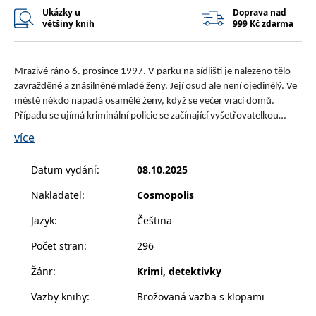
__cf_bm
30 minut
Tento soubor
Cloudflare Inc.
Ukázky u
Doprava nad
cookie se
.heureka.cz
většiny knih
999 Kč zdarma
používá k
rozlišení mezi
lidmi a
roboty. To je
pro web
Mrazivé ráno 6. prosince 1997. V parku na sídlišti je nalezeno tělo
přínosné, aby
bylo možné
zavražděné a znásilněné mladé ženy. Její osud ale není ojedinělý. Ve
podávat
městě někdo napadá osamělé ženy, když se večer vrací domů.
platné zprávy
o používání
Případu se ujímá kriminální policie se začínající vyšetřovatelkou
jejich
Patrícií Charvátovou v čele. Na pomoc si brzy přizvou i forenzního
webových
více
stránek.
psychologa Martina Steina, aby společně rozkryli první z temných
případů.
CookieConsent
1 rok
Tento soubor
Cybot A/S
Datum vydání
:
08.10.2025
cookie ukládá
www.bambook.cz
stav souhlasu
uživatele se
Nakladatel
:
Cosmopolis
soubory
cookie pro
Jazyk
:
Čeština
aktuální
doménu.
Počet stran
:
296
G_ENABLED_IDPS
1 rok 1
Slouží k
Google LLC
měsíc
přihlášení
.www.grada.cz
Žánr
:
Krimi, detektivky
pomocí
Google
Vazby knihy
:
Brožovaná vazba s klopami
ASP.NET_SessionId
Zavřením
Tento soubor
Microsoft
prohlížeče
cookie
Corporation