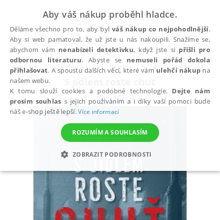
Aby váš nákup proběhl hladce.
Děláme všechno pro to, aby byl
váš nákup co nejpohodlnější
.
Aby si web pamatoval, že už jste u nás nakoupili. Snažíme se,
abychom vám
nenabízeli detektivku
, když jste si
přišli pro
odbornou literaturu
. Abyste se
nemuseli pořád dokola
Všechny knihy
Beletrie
Krimi, detektivky
přihlašovat
. A spoustu dalších věcí, které vám
ulehčí nákup
na
S jídlem roste chuť
našem webu.
K tomu slouží cookies a podobné technologie.
Dejte nám
Horová Marie
prosím souhlas
s jejich používáním a i díky vaší pomoci bude
náš e-shop ještě lepší.
Více informací
ROZUMÍM A SOUHLASÍM
ZOBRAZIT PODROBNOSTI
NEZBYTNÉ
ANALYTICKÉ
MARKETINGOVÉ
FUNKČNÍ
NEZAŘAZENÉ SOUBORY