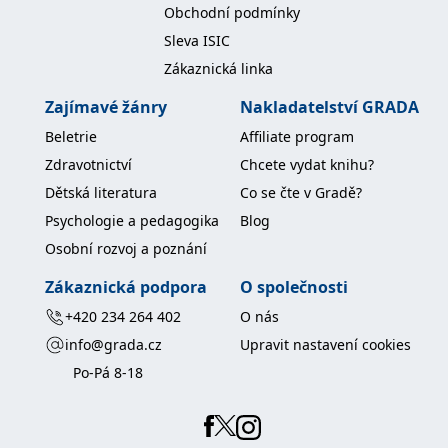
koncový uživatel používá
Obchodní podmínky
webové stránky a
jakoukoli reklamu,
Sleva ISIC
kterou koncový uživatel
mohl vidět před
Zákaznická linka
návštěvou uvedeného
webu.
Zajímavé žánry
Nakladatelství GRADA
MR
7 dní
Toto je soubor cookie
Microsoft
Beletrie
Affiliate program
první strany společnosti
Corporation
Microsoft MSN, který
.c.bing.com
Zdravotnictví
Chcete vydat knihu?
používáme k měření
používání webu pro
Dětská literatura
Co se čte v Gradě?
interní analýzu.
Psychologie a pedagogika
Blog
_uetvid
1 rok
Toto je soubor cookie
Microsoft
využívaný společností
Corporation
Osobní rozvoj a poznání
Microsoft Bing Ads a je
.grada.cz
sledovacím souborem
cookie. Umožňuje nám
Zákaznická podpora
O společnosti
komunikovat s
uživatelem, který již dříve
+420 234 264 402
O nás
navštívil náš web.
info@grada.cz
Upravit nastavení cookies
test_cookie
15 minut
Tento soubor cookie
Google LLC
nastavuje společnost
.doubleclick.net
Po-Pá 8-18
DoubleClick (kterou
vlastní společnost
Google), aby zjistila, zda
prohlížeč návštěvníka
webu podporuje
soubory cookie.