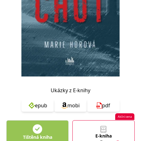
Nezbytné
Analytické
Marketingové
Funkční
Nezařazené soubory
Nezbytně nutné soubory cookie umožňují základní funkce webových
stránek, jako je přihlášení uživatele a správa účtu. Webové stránky nelze
bez nezbytně nutných souborů cookie správně používat.
Provider /
Název
Vyprší
Popis
Doména
CookieScriptConsent
1 měsíc
Tento soubor
CookieScript
cookie
www.grada.cz
používá
služba
Cookie-
Script.com k
Ukázky z E-knihy
zapamatování
předvoleb
souhlasu se
soubory
epub
mobi
pdf
cookie
návštěvníků.
Je nutné, aby
Akční cena
banner
cookie
Cookie-
Script.com
E-kniha
Tištěná kniha
fungoval