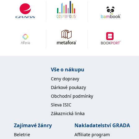
IDE
1 rok
Tento soubor cookie
Google LLC
nastavuje společnost
.doubleclick.net
Doubleclick a provádí
informace o tom, jak
koncový uživatel používá
webové stránky a
jakoukoli reklamu,
kterou koncový uživatel
mohl vidět před
návštěvou uvedeného
webu.
uid
.adform.net
2 měsíce
Tento soubor cookie
poskytuje jednoznačně
Vše o nákupu
přiřazené strojově
generované ID uživatele
Ceny dopravy
a shromažďuje údaje o
aktivitě na webu. Tato
Dárkové poukazy
data mohou být
odeslána k analýze a
Obchodní podmínky
hlášení třetí straně.
Sleva ISIC
Zákaznická linka
Zajímavé žánry
Nakladatelství GRADA
Beletrie
Affiliate program