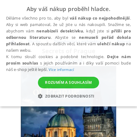
Aby váš nákup proběhl hladce.
Děláme všechno pro to, aby byl
váš nákup co nejpohodlnější
.
Aby si web pamatoval, že už jste u nás nakoupili. Snažíme se,
abychom vám
nenabízeli detektivku
, když jste si
přišli pro
odbornou literaturu
. Abyste se
nemuseli pořád dokola
Eknihy
Stavebnictví a architektura
Průvodce
přihlašovat
. A spoustu dalších věcí, které vám
ulehčí nákup
na
Secrets of Prague
našem webu.
K tomu slouží cookies a podobné technologie.
Dejte nám
Černý David
prosím souhlas
s jejich používáním a i díky vaší pomoci bude
náš e-shop ještě lepší.
Více informací
ROZUMÍM A SOUHLASÍM
ZOBRAZIT PODROBNOSTI
NEZBYTNÉ
ANALYTICKÉ
MARKETINGOVÉ
FUNKČNÍ
NEZAŘAZENÉ SOUBORY