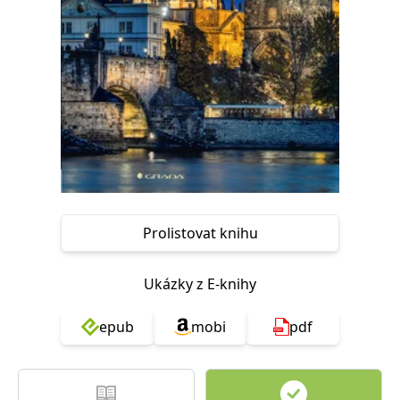
Nezbytné
Analytické
Marketingové
Funkční
Nezařazené soubory
Nezbytně nutné soubory cookie umožňují základní funkce webových
stránek, jako je přihlášení uživatele a správa účtu. Webové stránky nelze
bez nezbytně nutných souborů cookie správně používat.
Provider /
Název
Vyprší
Popis
Doména
CookieScriptConsent
1 měsíc
Tento soubor
CookieScript
cookie
www.grada.cz
používá
služba
Prolistovat knihu
Cookie-
Script.com k
zapamatování
předvoleb
souhlasu se
Ukázky z E-knihy
soubory
cookie
návštěvníků.
epub
mobi
pdf
Je nutné, aby
banner
cookie
Cookie-
Script.com
fungoval