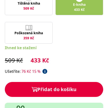
správně.
Tištěná kniha
E-kniha
509
Kč
PHPSESSID
Zavřením
Cookie
PHP.net
433
Kč
prohlížeče
generovaný
www.bambook.cz
aplikacemi
založenými
na jazyce
PHP. Toto je
univerzální
identifikátor
Poškozená kniha
používaný k
359
Kč
udržování
proměnných
relací
Ihned ke stažení
uživatelů.
Obvykle se
jedná o
509
Kč
433
Kč
náhodně
vygenerované
číslo, jeho
použití může
Ušetříte
:
76
Kč
15
%
i
být specifické
pro daný
web, ale
dobrým
příkladem je
Přidat do košíku
udržování
přihlášeného
stavu
uživatele mezi
stránkami.