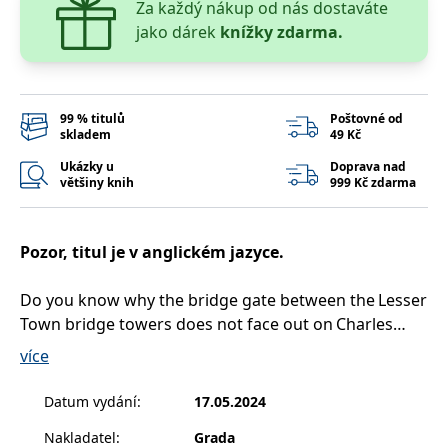
Za každý nákup od nás dostaváte
__cf_bm
30 minut
Tento soubor
Cloudflare Inc.
cookie se
.heureka.cz
jako dárek
knížky zdarma.
používá k
rozlišení mezi
lidmi a
roboty. To je
pro web
přínosné, aby
99 % titulů
Poštovné od
bylo možné
skladem
49 Kč
podávat
platné zprávy
o používání
Ukázky u
Doprava nad
jejich
většiny knih
999 Kč zdarma
webových
stránek.
CookieConsent
1 rok
Tento soubor
Cybot A/S
cookie ukládá
www.bambook.cz
Pozor, titul je v anglickém jazyce.
stav souhlasu
uživatele se
soubory
Do you know why the bridge gate between the Lesser
cookie pro
aktuální
Town bridge towers does not face out on Charles
doménu.
Bridge but is at a slant?
více
G_ENABLED_IDPS
1 rok 1
Slouží k
Google LLC
Do you know what is written in a message to future
měsíc
přihlášení
.www.grada.cz
pomocí
generations and which was hidden in the wooden
Datum vydání
:
17.05.2024
Google
statue of the apostle of Doubting Thomas
ASP.NET_SessionId
Zavřením
Tento soubor
Microsoft
Nakladatel
:
Grada
on the Prague astronomical clock?
prohlížeče
cookie
Corporation