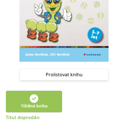
Nezbytné
Analytické
Marketingové
Funkční
Nezařazené soubory
Nezbytně nutné soubory cookie umožňují základní funkce webových
stránek, jako je přihlášení uživatele a správa účtu. Webové stránky nelze
bez nezbytně nutných souborů cookie správně používat.
Provider /
Název
Vyprší
Popis
Doména
CookieScriptConsent
1 měsíc
Tento soubor
CookieScript
cookie
www.grada.cz
používá
služba
Prolistovat knihu
Cookie-
Script.com k
zapamatování
předvoleb
souhlasu se
soubory
cookie
návštěvníků.
Tištěná kniha
Je nutné, aby
banner
cookie
Titul doprodán
Cookie-
Script.com
fungoval