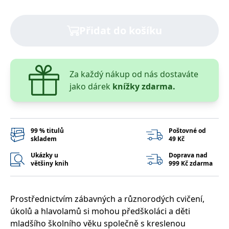
správně.
PHPSESSID
Zavřením
Cookie
PHP.net
prohlížeče
generovaný
www.bambook.cz
Přidat do košíku
aplikacemi
založenými
na jazyce
PHP. Toto je
univerzální
identifikátor
Za každý nákup od nás dostaváte
používaný k
udržování
jako dárek
knížky zdarma.
proměnných
relací
uživatelů.
Obvykle se
jedná o
náhodně
99 % titulů
Poštovné od
vygenerované
skladem
49 Kč
číslo, jeho
použití může
být specifické
Ukázky u
Doprava nad
pro daný
většiny knih
999 Kč zdarma
web, ale
dobrým
příkladem je
udržování
přihlášeného
Prostřednictvím zábavných a různorodých cvičení,
stavu
úkolů a hlavolamů si mohou předškoláci a děti
uživatele mezi
stránkami.
mladšího školního věku společně s kreslenou