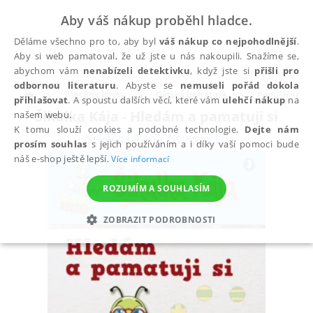
Aby váš nákup proběhl hladce.
Děláme všechno pro to, aby byl
váš nákup co nejpohodlnější
.
Aby si web pamatoval, že už jste u nás nakoupili. Snažíme se,
abychom vám
nenabízeli detektivku
, když jste si
přišli pro
odbornou literaturu
. Abyste se
nemuseli pořád dokola
Všechny knihy
Dětská literatura
Populárně na
přihlašovat
. A spoustu dalších věcí, které vám
ulehčí nákup
na
Šikulka Kája - Hledám a pamatuji si
našem webu.
K tomu slouží cookies a podobné technologie.
Dejte nám
Nevěčná Alena
,
Nevěčný Jiří
prosím souhlas
s jejich používáním a i díky vaší pomoci bude
náš e-shop ještě lepší.
Více informací
ROZUMÍM A SOUHLASÍM
ZOBRAZIT PODROBNOSTI
NEZBYTNÉ
ANALYTICKÉ
MARKETINGOVÉ
FUNKČNÍ
NEZAŘAZENÉ SOUBORY