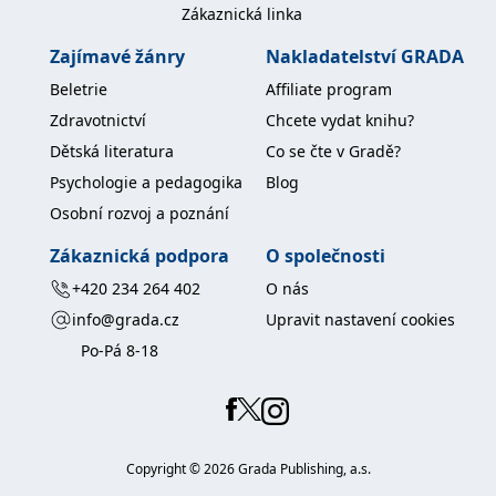
koncový uživatel používá
Zákaznická linka
webové stránky a
jakoukoli reklamu,
Zajímavé žánry
Nakladatelství GRADA
kterou koncový uživatel
mohl vidět před
Beletrie
Affiliate program
návštěvou uvedeného
webu.
Zdravotnictví
Chcete vydat knihu?
MR
7 dní
Toto je soubor cookie
Microsoft
Dětská literatura
Co se čte v Gradě?
první strany společnosti
Corporation
Microsoft MSN, který
.c.bing.com
Psychologie a pedagogika
Blog
používáme k měření
používání webu pro
Osobní rozvoj a poznání
interní analýzu.
_uetvid
1 rok
Toto je soubor cookie
Microsoft
Zákaznická podpora
O společnosti
využívaný společností
Corporation
Microsoft Bing Ads a je
.grada.cz
+420 234 264 402
O nás
sledovacím souborem
cookie. Umožňuje nám
info@grada.cz
Upravit nastavení cookies
komunikovat s
uživatelem, který již dříve
Po-Pá 8-18
navštívil náš web.
test_cookie
15 minut
Tento soubor cookie
Google LLC
nastavuje společnost
.doubleclick.net
DoubleClick (kterou
vlastní společnost
Google), aby zjistila, zda
prohlížeč návštěvníka
Copyright ©
2026
Grada Publishing, a.s.
webu podporuje
soubory cookie.