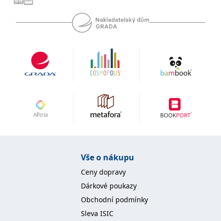
se měly zobrazovat a
které by mohly být
relevantní pro
koncového uživatele,
který si prohlíží web.
MUID
1 rok
Tento soubor cookie je v
Microsoft
Microsoftu široce
Corporation
používán jako jedinečný
.clarity.ms
identifikátor uživatele.
Lze jej nastavit pomocí
vložených skriptů
Microsoft. Široce se věří,
že se synchronizuje s
mnoha různými
doménami společnosti
Microsoft, což umožňuje
sledování uživatelů.
sid
.seznam.cz
1 měsíc
Toto je velmi běžný
název souboru cookie,
ale pokud je nalezen
Vše o nákupu
jako soubor cookie
relace, bude
pravděpodobně použit
Ceny dopravy
jako pro správu stavu
relace.
Dárkové poukazy
_gcl_au
3 měsíce
Tento soubor cookie
Obchodní podmínky
Google LLC
nastavuje společnost
.grada.cz
Doubleclick a provádí
Sleva ISIC
informace o tom, jak