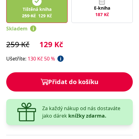
správně.
E-kniha
Tištěná kniha
PHPSESSID
Zavřením
Cookie
PHP.net
187
Kč
prohlížeče
generovaný
259
Kč
129
Kč
www.bambook.cz
aplikacemi
založenými
Skladem
i
na jazyce
PHP. Toto je
univerzální
identifikátor
259
Kč
129
Kč
používaný k
udržování
proměnných
Ušetříte
:
130
Kč
50
%
i
relací
uživatelů.
Obvykle se
jedná o
náhodně
Přidat do košíku
vygenerované
číslo, jeho
použití může
být specifické
pro daný
web, ale
dobrým
Za každý nákup od nás dostaváte
příkladem je
jako dárek
knížky zdarma.
udržování
přihlášeného
stavu
uživatele mezi
stránkami.