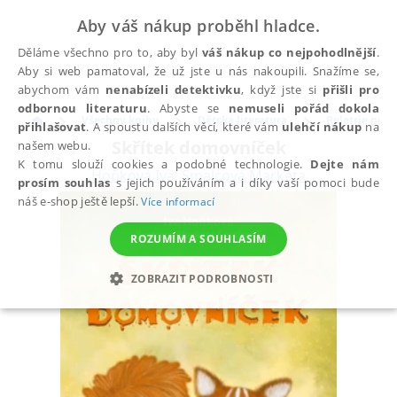
Aby váš nákup proběhl hladce.
Děláme všechno pro to, aby byl
váš nákup co nejpohodlnější
.
Aby si web pamatoval, že už jste u nás nakoupili. Snažíme se,
abychom vám
nenabízeli detektivku
, když jste si
přišli pro
odbornou literaturu
. Abyste se
nemuseli pořád dokola
Všechny knihy
Dětská literatura
Beletrie pro d
přihlašovat
. A spoustu dalších věcí, které vám
ulehčí nákup
na
Skřítek domovníček
našem webu.
K tomu slouží cookies a podobné technologie.
Dejte nám
Hoňková Iva
,
Šmalcová Markéta
prosím souhlas
s jejich používáním a i díky vaší pomoci bude
náš e-shop ještě lepší.
Více informací
ROZUMÍM A SOUHLASÍM
ZOBRAZIT PODROBNOSTI
NEZBYTNÉ
ANALYTICKÉ
MARKETINGOVÉ
FUNKČNÍ
NEZAŘAZENÉ SOUBORY