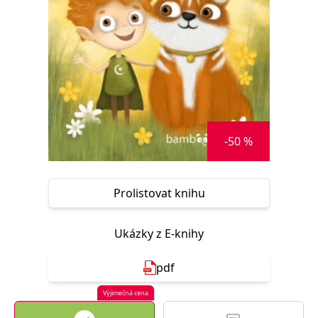
Nezbytné
Analytické
Marketingové
Funkční
Nezařazené soubory
Nezbytně nutné soubory cookie umožňují základní funkce webových
stránek, jako je přihlášení uživatele a správa účtu. Webové stránky nelze
bez nezbytně nutných souborů cookie správně používat.
Provider /
Název
Vyprší
Popis
Doména
-50 %
CookieScriptConsent
1 měsíc
Tento soubor
CookieScript
cookie
www.grada.cz
používá
služba
Cookie-
Prolistovat knihu
Script.com k
zapamatování
předvoleb
souhlasu se
Ukázky z E-knihy
soubory
cookie
návštěvníků.
Je nutné, aby
pdf
banner
cookie
Cookie-
Výjimečná cena
Script.com
fungoval