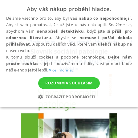
Aby váš nákup proběhl hladce.
Děláme všechno pro to, aby byl
váš nákup co nejpohodlnější
.
Aby si web pamatoval, že už jste u nás nakoupili. Snažíme se,
abychom vám
nenabízeli detektivku
, když jste si
přišli pro
odbornou literaturu
. Abyste se
nemuseli pořád dokola
Všechny knihy
Společenské vědy, historie
Slo
přihlašovat
. A spoustu dalších věcí, které vám
ulehčí nákup
na
Slovník sociální patologie
našem webu.
K tomu slouží cookies a podobné technologie.
Dejte nám
Bělík Václav
,
Hoferková Stanislava
,
Kraus Blahoslav
,
a
prosím souhlas
s jejich používáním a i díky vaší pomoci bude
kolektiv
náš e-shop ještě lepší.
Více informací
ROZUMÍM A SOUHLASÍM
ZOBRAZIT PODROBNOSTI
NEZBYTNÉ
ANALYTICKÉ
MARKETINGOVÉ
FUNKČNÍ
NEZAŘAZENÉ SOUBORY