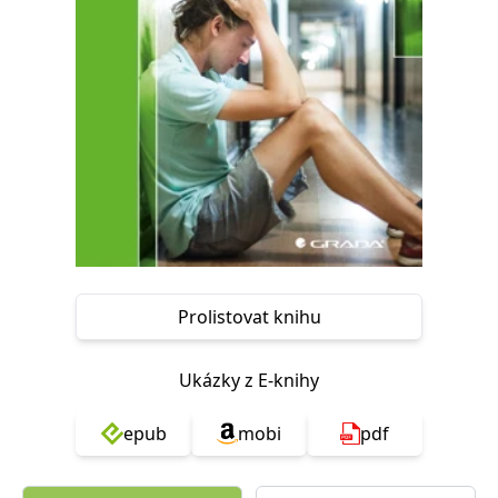
Nezbytné
Analytické
Marketingové
Funkční
Nezařazené soubory
Nezbytně nutné soubory cookie umožňují základní funkce webových
stránek, jako je přihlášení uživatele a správa účtu. Webové stránky nelze
bez nezbytně nutných souborů cookie správně používat.
Provider /
Název
Vyprší
Popis
Doména
CookieScriptConsent
1 měsíc
Tento soubor
CookieScript
cookie
www.grada.cz
používá
služba
Cookie-
Script.com k
Prolistovat knihu
zapamatování
předvoleb
souhlasu se
soubory
Ukázky z E-knihy
cookie
návštěvníků.
Je nutné, aby
banner
epub
mobi
pdf
cookie
Cookie-
Script.com
fungoval