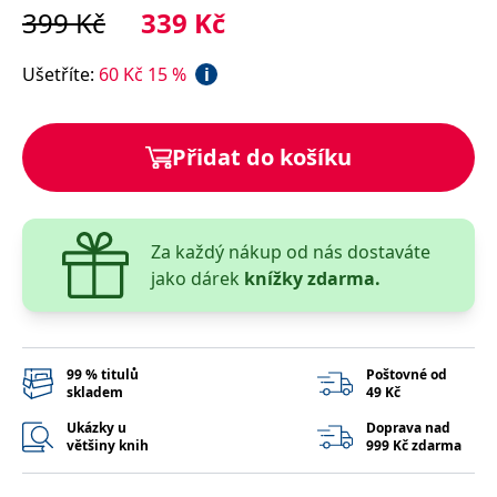
správně.
399
Kč
339
Kč
PHPSESSID
Zavřením
Cookie
PHP.net
prohlížeče
generovaný
www.bambook.cz
aplikacemi
Ušetříte
:
60
Kč
15
%
i
založenými
na jazyce
PHP. Toto je
univerzální
identifikátor
Přidat do košíku
používaný k
udržování
proměnných
relací
uživatelů.
Obvykle se
Za každý nákup od nás dostaváte
jedná o
náhodně
jako dárek
knížky zdarma.
vygenerované
číslo, jeho
použití může
být specifické
pro daný
web, ale
99 % titulů
Poštovné od
dobrým
skladem
49 Kč
příkladem je
udržování
přihlášeného
Ukázky u
Doprava nad
stavu
většiny knih
999 Kč zdarma
uživatele mezi
stránkami.