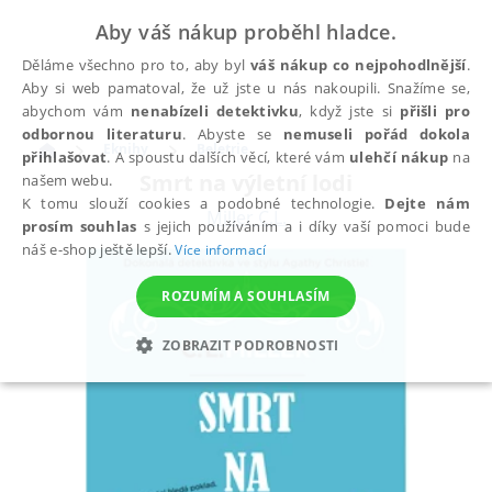
Aby váš nákup proběhl hladce.
Děláme všechno pro to, aby byl
váš nákup co nejpohodlnější
.
Aby si web pamatoval, že už jste u nás nakoupili. Snažíme se,
abychom vám
nenabízeli detektivku
, když jste si
přišli pro
odbornou literaturu
. Abyste se
nemuseli pořád dokola
Eknihy
Beletrie
přihlašovat
. A spoustu dalších věcí, které vám
ulehčí nákup
na
Smrt na výletní lodi
našem webu.
K tomu slouží cookies a podobné technologie.
Dejte nám
Miller C.L.
prosím souhlas
s jejich používáním a i díky vaší pomoci bude
náš e-shop ještě lepší.
Více informací
ROZUMÍM A SOUHLASÍM
ZOBRAZIT PODROBNOSTI
NEZBYTNÉ
ANALYTICKÉ
MARKETINGOVÉ
FUNKČNÍ
NEZAŘAZENÉ SOUBORY