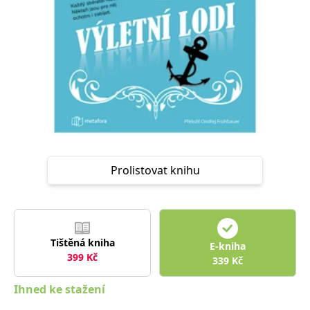
Nezbytné
Analytické
Marketingové
Funkční
Nezařazené soubory
Nezbytně nutné soubory cookie umožňují základní funkce webových
stránek, jako je přihlášení uživatele a správa účtu. Webové stránky nelze
bez nezbytně nutných souborů cookie správně používat.
Provider /
Název
Vyprší
Popis
Doména
CookieScriptConsent
1 měsíc
Tento soubor
CookieScript
cookie
www.grada.cz
používá
Prolistovat knihu
služba
Cookie-
Script.com k
zapamatování
předvoleb
souhlasu se
soubory
cookie
Tištěná kniha
E-kniha
návštěvníků.
Je nutné, aby
399
Kč
339
Kč
banner
cookie
Cookie-
Ihned ke stažení
Script.com
fungoval