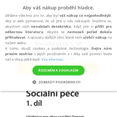
Aby váš nákup proběhl hladce.
Děláme všechno pro to, aby byl
váš nákup co nejpohodlnější
.
Aby si web pamatoval, že už jste u nás nakoupili. Snažíme se,
abychom vám
nenabízeli detektivku
, když jste si
přišli pro
odbornou literaturu
. Abyste se
nemuseli pořád dokola
Eknihy
Zdravotnická a lékařská literatura
Osta
přihlašovat
. A spoustu dalších věcí, které vám
ulehčí nákup
na
Sociální péče 1. díl
našem webu.
K tomu slouží cookies a podobné technologie.
Dejte nám
Učebnice pro obor sociální činnost
prosím souhlas
s jejich používáním a i díky vaší pomoci bude
Arnoldová Anna
náš e-shop ještě lepší.
Více informací
ROZUMÍM A SOUHLASÍM
ZOBRAZIT PODROBNOSTI
NEZBYTNÉ
ANALYTICKÉ
MARKETINGOVÉ
FUNKČNÍ
NEZAŘAZENÉ SOUBORY