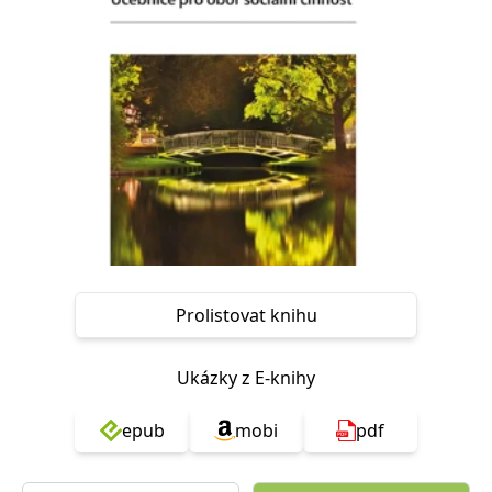
Nezbytné
Analytické
Marketingové
Funkční
Nezařazené soubory
Nezbytně nutné soubory cookie umožňují základní funkce webových
stránek, jako je přihlášení uživatele a správa účtu. Webové stránky nelze
bez nezbytně nutných souborů cookie správně používat.
Provider /
Název
Vyprší
Popis
Doména
CookieScriptConsent
1 měsíc
Tento soubor
CookieScript
cookie
www.grada.cz
používá
služba
Cookie-
Script.com k
Prolistovat knihu
zapamatování
předvoleb
souhlasu se
soubory
Ukázky z E-knihy
cookie
návštěvníků.
Je nutné, aby
banner
epub
mobi
pdf
cookie
Cookie-
Script.com
fungoval