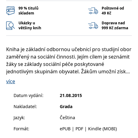
__cf_bm
30 minut
Tento soubor
Cloudflare Inc.
cookie se
.heureka.cz
99 % titulů
Poštovné od
používá k
skladem
49 Kč
rozlišení mezi
lidmi a
Ukázky u
Doprava nad
roboty. To je
většiny knih
999 Kč zdarma
pro web
přínosné, aby
bylo možné
podávat
platné zprávy
Kniha je základní odbornou učebnicí pro studijní obor
o používání
jejich
zaměřený na sociální činnosti. Jejím cílem je seznámit
webových
stránek.
žáky se základy sociální péče poskytované
jednotlivým skupinám obyvatel. Žákům umožní získat
CookieConsent
1 rok
Tento soubor
Cybot A/S
cookie ukládá
www.bambook.cz
všeobecný přehled v oblasti komplexní sociální péče,
stav souhlasu
více
uživatele se
orientaci v systému sociálních služeb, možnost
soubory
aplikovat vhodné přístupy, organizaci a metody při
cookie pro
Datum vydání
:
21.08.2015
aktuální
práci s klienty různých skupin obyvatel dle věku a
doménu.
Nakladatel
:
Grada
formy postižení, sociální péči o jednotlivce, rodinu,
G_ENABLED_IDPS
1 rok 1
Slouží k
Google LLC
komunitu. Kniha je první publikací určenou žákům
měsíc
přihlášení
.www.grada.cz
Jazyk
:
Čeština
pomocí
středních škol, která jim poskytne základy sociální
Google
Formát
:
ePUB | PDF | Kindle (MOBI)
péče.
ASP.NET_SessionId
Zavřením
Tento soubor
Microsoft
prohlížeče
cookie
Corporation