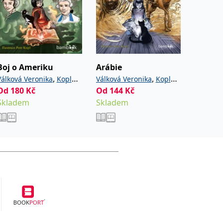
Boj o Ameriku
Arábie
Svatý 
,
,
Válková Veronika
Kopl
Válková Veronika
Kopl
Válková 
Od
180
Kč
Od
144
Kč
Od
180
Petr
Petr
Petr
Skladem
Skladem
Sklade