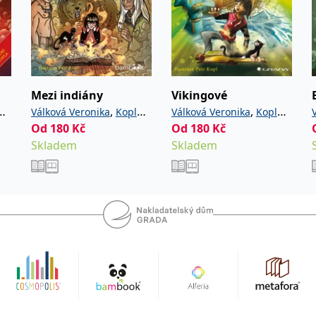
Mezi indiány
Vikingové
,
,
Válková Veronika
Kopl
Válková Veronika
Kopl
Od
180
Kč
Od
180
Kč
Petr
Petr
Skladem
Skladem