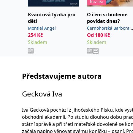
Novinka
Kvantová fyzika pro
O čem si budeme
děti
povídat dnes?
,
Montiel Angel
Černohorská Barbora
254
Kč
Od
180
Kč
Šebková Pavla
Skladem
Skladem
Představujeme autora
Gecková Iva
Iva Gecková pochází z jihočeského Písku, kde vys
obchodní akademii. Po studiu dlouhou dobu prac
státní správě a při třetí mateřské dovolené se ko
začala naplno věnovat svému koníčku – psaní. Pr