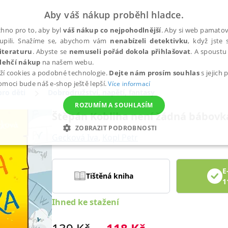
Aby váš nákup proběhl hladce.
hno pro to, aby byl
váš nákup co nejpohodlnější
. Aby si web pamatova
upili. Snažíme se, abychom vám
nenabízeli detektivku
, když jste 
iteraturu
. Abyste se
nemuseli pořád dokola přihlašovat
. A spoustu 
lehčí nákup
na našem webu.
ží cookies a podobné technologie.
Dejte nám prosím souhlas
s jejich
pomoci bude náš e-shop ještě lepší.
Více informací
pro děti
Dobrodružství, napětí, fantasy
ROZUMÍM A SOUHLASÍM
Štěpán Kobliha není žádná bábovk
ZOBRAZIT PODROBNOSTI
Gecková Iva
,
Kopl Petr
ANALYTICKÉ
MARKETINGOVÉ
FUNKČNÍ
NEZ
E
Tištěná kniha
1
Nezbytné
Analytické
Marketingové
Funkční
Nezařazené soubory
Ihned ke stažení
h stránek, jako je přihlášení uživatele a správa účtu. Webové stránky nelze bez nez