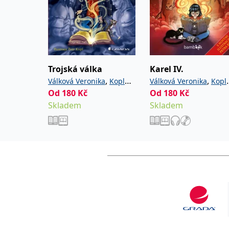
Trojská válka
Karel IV.
,
,
Válková Veronika
Kopl
Válková Veronika
Kopl
Od
180
Kč
Od
180
Kč
Petr
Petr
Skladem
Skladem