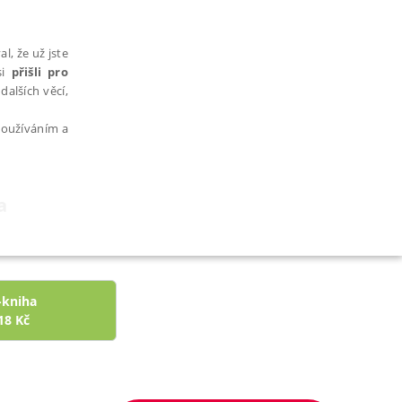
l, že už jste
si
přišli pro
dalších věcí,
 používáním a
a
AŘAZENÉ SOUBORY
-kniha
18
Kč
bytně nutných souborů cookie správně používat.