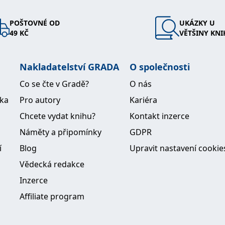
POŠTOVNÉ OD
UKÁZKY U
49 KČ
VĚTŠINY KNI
Nakladatelství GRADA
O společnosti
Co se čte v Gradě?
O nás
ika
Pro autory
Kariéra
Chcete vydat knihu?
Kontakt inzerce
Náměty a připomínky
GDPR
í
Blog
Upravit nastavení cookie
Vědecká redakce
Inzerce
Affiliate program