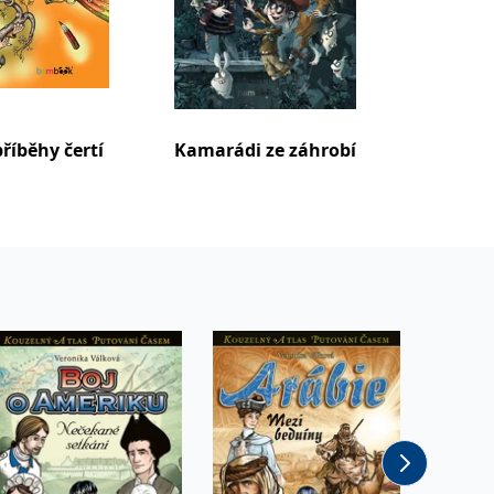
říběhy čertí
Kamarádi ze záhrobí
Liška Š