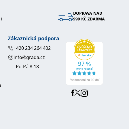
DOPRAVA NAD
H
999 KČ ZDARMA
Zákaznická podpora
+420 234 264 402
info@grada.cz
Po-Pá 8-18
s