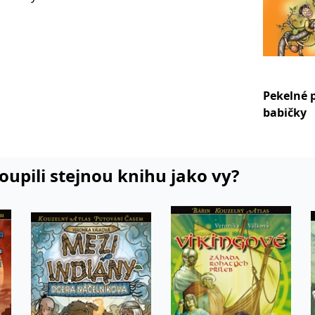
ydání se
abem.
Pekelné p
babičky
koupili stejnou knihu jako vy?