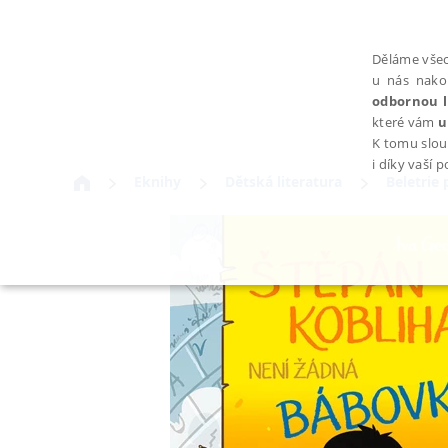
Děláme všec
u nás nako
odbornou l
které vám
u
K tomu slou
i díky vaší 
Eknihy
Dětská literatura
Beletrie 
NEZBYTNÉ
Nezbytně nutné soubory cookie umožňují základní funkce webovýc
Provider /