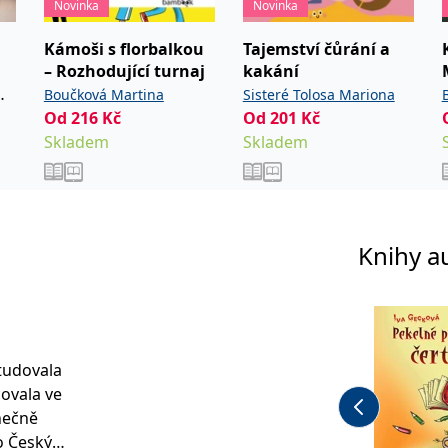
Novinka
Novinka
Kámoši s florbalkou
Tajemství čůrání a
– Rozhodující turnaj
kakání
Boučková Martina
Sisteré Tolosa Mariona
Od
216
Kč
Od
201
Kč
Skladem
Skladem
Knihy a
tudovala
ovala ve
nečně
o Český