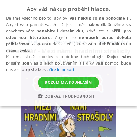
Aby váš nákup proběhl hladce.
Děláme všechno pro to, aby byl
váš nákup co nejpohodlnější
.
Aby si web pamatoval, že už jste u nás nakoupili. Snažíme se,
abychom vám
nenabízeli detektivku
, když jste si
přišli pro
odbornou literaturu
. Abyste se
nemuseli pořád dokola
Eknihy
Dětská literatura
Beletrie pro děti
přihlašovat
. A spoustu dalších věcí, které vám
ulehčí nákup
na
Strašidlář - Mezi námi hradními strašidly
našem webu.
K tomu slouží cookies a podobné technologie.
Dejte nám
Klimek Hynek
,
Študlarová Zdeňka
prosím souhlas
s jejich používáním a i díky vaší pomoci bude
náš e-shop ještě lepší.
Více informací
ROZUMÍM A SOUHLASÍM
ZOBRAZIT PODROBNOSTI
NEZBYTNÉ
ANALYTICKÉ
MARKETINGOVÉ
FUNKČNÍ
NEZAŘAZENÉ SOUBORY