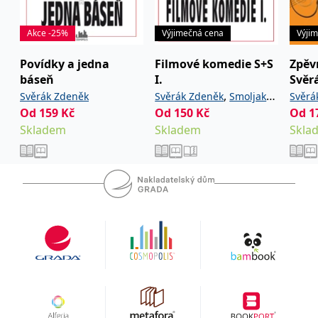
Akce -25%
Výjimečná cena
Výji
Povídky a jedna
Filmové komedie S+S
Zpěv
báseň
I.
Svěr
Uhlí
,
Svěrák Zdeněk
Svěrák Zdeněk
Smoljak
Svěrá
Od
159
Kč
Od
150
Kč
Od
1
Ladislav
Jarosl
Skladem
Skladem
Skla