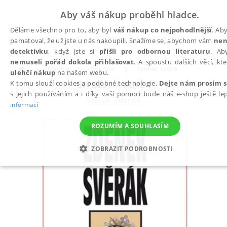
Aby váš nákup proběhl hladce.
Děláme všechno pro to, aby byl
váš nákup co nejpohodlnější
. Ab
pamatoval, že už jste u nás nakoupili. Snažíme se, abychom vám
nen
detektivku
, když jste si
přišli pro odbornou literaturu
. Ab
nemuseli pořád dokola přihlašovat
. A spoustu dalších věcí, kt
Eknihy
Beletrie
Humor, satira
ulehčí nákup
na našem webu.
Strážce nádrže
K tomu slouží cookies a podobné technologie.
Dejte nám prosím 
s jejich používáním a i díky vaší pomoci bude náš e-shop ještě le
Svěrák Zdeněk
informací
ROZUMÍM A SOUHLASÍM
ZOBRAZIT PODROBNOSTI
NEZBYTNÉ
ANALYTICKÉ
MARKETINGOVÉ
FUNKČNÍ
NEZAŘAZENÉ SOUBORY