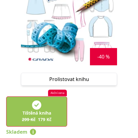
Nezbytné
Analytické
Marketingové
Funkční
Nezařazené soubory
Nezbytně nutné soubory cookie umožňují základní funkce webových
stránek, jako je přihlášení uživatele a správa účtu. Webové stránky nelze
bez nezbytně nutných souborů cookie správně používat.
Provider /
Název
Vyprší
Popis
Doména
-40 %
CookieScriptConsent
1 měsíc
Tento soubor
CookieScript
cookie
www.grada.cz
používá
služba
Prolistovat knihu
Cookie-
Script.com k
zapamatování
předvoleb
Akční cena
souhlasu se
soubory
cookie
návštěvníků.
Tištěná kniha
Je nutné, aby
banner
299
Kč
179
Kč
cookie
Cookie-
Skladem
i
Script.com
fungoval