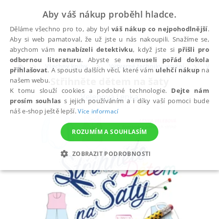
Aby váš nákup proběhl hladce.
Děláme všechno pro to, aby byl
váš nákup co nejpohodlnější
.
Aby si web pamatoval, že už jste u nás nakoupili. Snažíme se,
abychom vám
nenabízeli detektivku
, když jste si
přišli pro
odbornou literaturu
. Abyste se
nemuseli pořád dokola
Všechny knihy
Výtvarné techniky, umění
Výtv
přihlašovat
. A spoustu dalších věcí, které vám
ulehčí nákup
na
Střihněte dětem na šaty
našem webu.
K tomu slouží cookies a podobné technologie.
Dejte nám
Velebová Lenka
prosím souhlas
s jejich používáním a i díky vaší pomoci bude
náš e-shop ještě lepší.
Více informací
ROZUMÍM A SOUHLASÍM
ZOBRAZIT PODROBNOSTI
NEZBYTNÉ
ANALYTICKÉ
MARKETINGOVÉ
FUNKČNÍ
NEZAŘAZENÉ SOUBORY