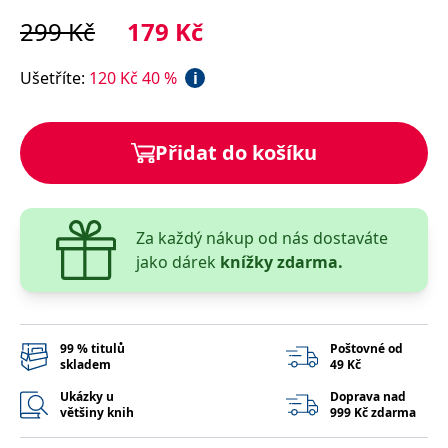
správně.
299
Kč
179
Kč
PHPSESSID
Zavřením
Cookie
PHP.net
prohlížeče
generovaný
www.bambook.cz
aplikacemi
Ušetříte
:
120
Kč
40
%
i
založenými
na jazyce
PHP. Toto je
univerzální
identifikátor
Přidat do košíku
používaný k
udržování
proměnných
relací
uživatelů.
Obvykle se
jedná o
Za každý nákup od nás dostaváte
náhodně
jako dárek
knížky zdarma.
vygenerované
číslo, jeho
použití může
být specifické
pro daný
web, ale
dobrým
99 % titulů
Poštovné od
příkladem je
skladem
49 Kč
udržování
přihlášeného
Ukázky u
Doprava nad
stavu
většiny knih
999 Kč zdarma
uživatele mezi
stránkami.