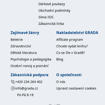
koncový uživatel používá
Dárkové poukazy
webové stránky a
jakoukoli reklamu,
Obchodní podmínky
kterou koncový uživatel
mohl vidět před
Sleva ISIC
návštěvou uvedeného
webu.
Zákaznická linka
MR
7 dní
Toto je soubor cookie
Microsoft
Zajímavé žánry
Nakladatelství GRADA
první strany společnosti
Corporation
Microsoft MSN, který
.c.bing.com
používáme k měření
Beletrie
Affiliate program
používání webu pro
interní analýzu.
Zdravotnictví
Chcete vydat knihu?
_uetvid
1 rok
Toto je soubor cookie
Microsoft
Dětská literatura
Co se čte v Gradě?
využívaný společností
Corporation
Microsoft Bing Ads a je
Psychologie a pedagogika
Blog
.grada.cz
sledovacím souborem
cookie. Umožňuje nám
Osobní rozvoj a poznání
komunikovat s
uživatelem, který již dříve
Zákaznická podpora
O společnosti
navštívil náš web.
+420 234 264 402
O nás
test_cookie
15 minut
Tento soubor cookie
Google LLC
nastavuje společnost
.doubleclick.net
info@grada.cz
Upravit nastavení cookies
DoubleClick (kterou
vlastní společnost
Po-Pá 8-18
Google), aby zjistila, zda
prohlížeč návštěvníka
webu podporuje
soubory cookie.