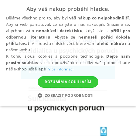
Aby váš nákup proběhl hladce.
Děláme všechno pro to, aby byl
váš nákup co nejpohodlnější
.
Aby si web pamatoval, že už jste u nás nakoupili. Snažíme se,
abychom vám
nenabízeli detektivku
, když jste si
přišli pro
odbornou literaturu
. Abyste se
nemuseli pořád dokola
Eknihy
Zdravotnická a lékařská literatura
Léka
přihlašovat
. A spoustu dalších věcí, které vám
ulehčí nákup
na
Suicidialita u psychických poruch
našem webu.
K tomu slouží cookies a podobné technologie.
Dejte nám
Látalová Klára
,
Kamarádová Dana
,
Praško Ján
prosím souhlas
s jejich používáním a i díky vaší pomoci bude
náš e-shop ještě lepší.
Více informací
ROZUMÍM A SOUHLASÍM
ZOBRAZIT PODROBNOSTI
NEZBYTNÉ
ANALYTICKÉ
MARKETINGOVÉ
FUNKČNÍ
NEZAŘAZENÉ SOUBORY