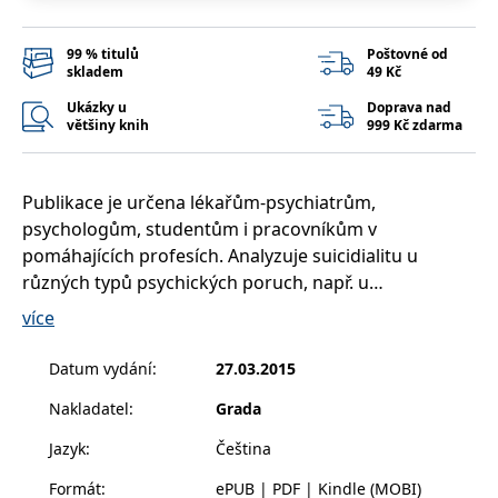
__cf_bm
30 minut
Tento soubor
Cloudflare Inc.
cookie se
.heureka.cz
používá k
99 % titulů
Poštovné od
rozlišení mezi
lidmi a
skladem
49 Kč
roboty. To je
pro web
Ukázky u
Doprava nad
přínosné, aby
většiny knih
999 Kč zdarma
bylo možné
podávat
platné zprávy
o používání
jejich
Publikace je určena lékařům-psychiatrům,
webových
psychologům, studentům i pracovníkům v
stránek.
pomáhajících profesích. Analyzuje suicidialitu u
CookieConsent
1 rok
Tento soubor
Cybot A/S
cookie ukládá
www.bambook.cz
různých typů psychických poruch, např. u
stav souhlasu
uživatele se
schizofrenie, bipolární afektivní poruchy, deprese,
více
soubory
poruch způsobených užíváním návykových látek a
cookie pro
aktuální
dalších. Nabízí vodítka, jak zabránit sebevražednému
Datum vydání
:
27.03.2015
doménu.
chování.
G_ENABLED_IDPS
1 rok 1
Slouží k
Google LLC
Nakladatel
:
Grada
Publikace je určena lékařům-psychiatrům,
měsíc
přihlášení
.www.grada.cz
pomocí
psychologům, studentům lékařských fakult i
Google
Jazyk
:
Čeština
pracovníkům v pomáhajících profesích.
ASP.NET_SessionId
Zavřením
Tento soubor
Microsoft
Formát
:
ePUB | PDF | Kindle (MOBI)
Vyčerpávajícím způsobem analyzuje suicidialitu u
prohlížeče
cookie
Corporation