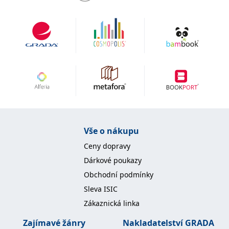
IDE
1 rok
Tento soubor cookie
Google LLC
nastavuje společnost
.doubleclick.net
Doubleclick a provádí
informace o tom, jak
koncový uživatel používá
webové stránky a
jakoukoli reklamu,
kterou koncový uživatel
mohl vidět před
návštěvou uvedeného
webu.
uid
.adform.net
2 měsíce
Tento soubor cookie
poskytuje jednoznačně
přiřazené strojově
generované ID uživatele
a shromažďuje údaje o
Vše o nákupu
aktivitě na webu. Tato
data mohou být
Ceny dopravy
odeslána k analýze a
hlášení třetí straně.
Dárkové poukazy
Obchodní podmínky
Sleva ISIC
Zákaznická linka
Zajímavé žánry
Nakladatelství GRADA