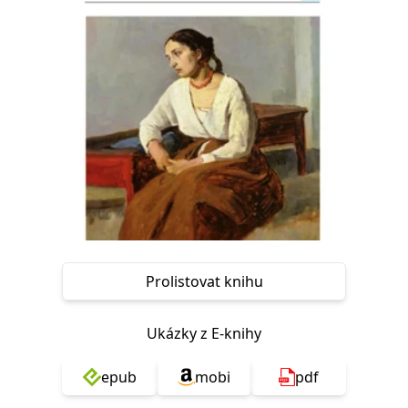
Nezbytné
Analytické
Marketingové
Funkční
Nezařazené soubory
Nezbytně nutné soubory cookie umožňují základní funkce webových
stránek, jako je přihlášení uživatele a správa účtu. Webové stránky nelze
bez nezbytně nutných souborů cookie správně používat.
Provider /
Název
Vyprší
Popis
Doména
CookieScriptConsent
1 měsíc
Tento soubor
CookieScript
cookie
www.grada.cz
používá
služba
Cookie-
Script.com k
zapamatování
předvoleb
Prolistovat knihu
souhlasu se
soubory
cookie
návštěvníků.
Ukázky z E-knihy
Je nutné, aby
banner
cookie
epub
mobi
pdf
Cookie-
Script.com
fungoval