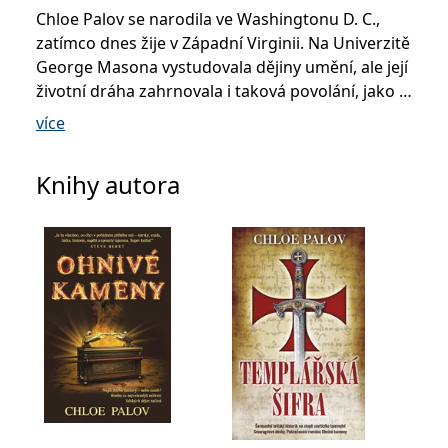
Chloe Palov se narodila ve Washingtonu D. C.,
zatímco dnes žije v Západní Virginii. Na Univerzitě
George Masona vystudovala dějiny umění, ale její
životní dráha zahrnovala i taková povolání, jako je
průvodkyně v muzeu nebo vedoucí knihkupectví.
více
Nějaký čas pracovala také jako učitelka angličtiny
Knihy autora
v korejském Soulu. Protože ze všeho nejvíc ji však
lákají dvě věci – umění a záhady – zřejmě nikoho
nepřekvapí, že se posléze dala na psaní tolik
oblíbených „esoterických thrillerů“.Rozhodla se
použít svou lásku pro dobrodružství, titul z
historie umění a posedlost konspiračními
teoriemi, aby napsala výjimečný debut - Ohnivé
kameny. Více najdete na její stránce...
Zdroj fotografie/downloaded from:
http://www.cmpalov.com/