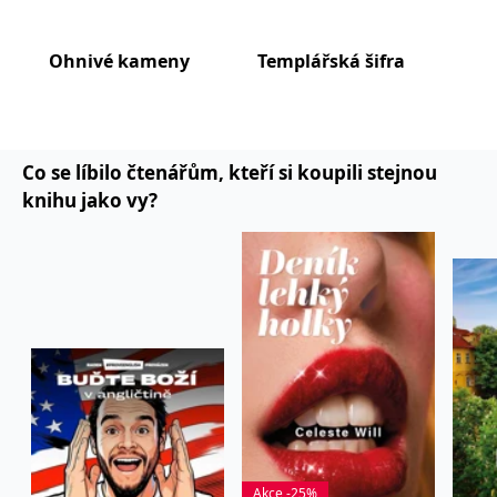
Ohnivé kameny
Templářská šifra
Tem
Co se líbilo čtenářům, kteří si koupili stejnou
knihu jako vy?
Akce -25%