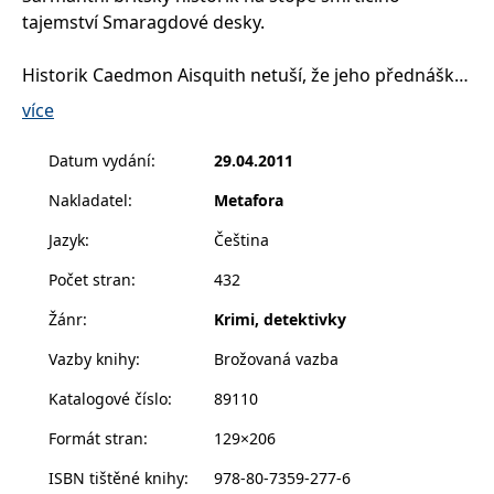
tajemství Smaragdové desky.
Historik Caedmon Aisquith netuší, že jeho přednáška
skončí dýkou v zádech. Že mu před očima zavraždí
více
archeologa, který tvrdil, že templáři stačili odvézt svůj
největší poklad přes Atlantik. Zdá se, že hlavní roli
Datum vydání
:
29.04.2011
v tom hraje jistý kámen.
Nakladatel
:
Metafora
A všechno nasvědčuje tomu, že posvátnou relikvií
Jazyk
:
Čeština
templářů nebylo nic menšího než Smaragdová deska,
Počet stran
:
432
na níž prý je zapsáno tajemství samotného Stvoření.
Caedmon a jeho přítelkyně Edie však brzy zjistí, že na
Žánr
:
Krimi, detektivky
klikaté cestě plné náznaků a šifer mají v patách
Vazby knihy
:
Brožovaná vazba
smrtelného nepřítele.
Katalogové číslo
:
89110
Autorka je literárními kritiky nazývána „Danem
Formát stran
:
129×206
Brownem v sukních“.
ISBN tištěné knihy
:
978-80-7359-277-6