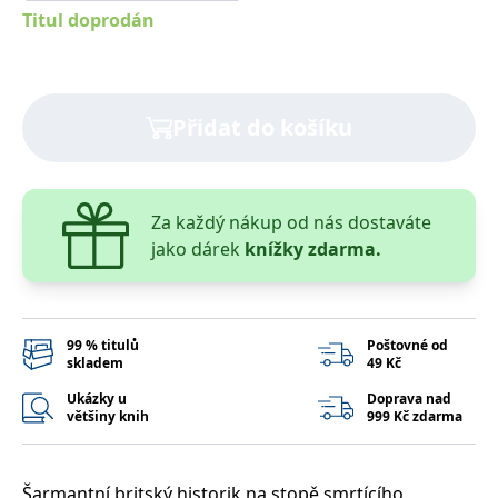
Titul doprodán
Přidat do košíku
Za každý nákup od nás dostaváte
jako dárek
knížky zdarma.
99 % titulů
Poštovné od
skladem
49 Kč
Ukázky u
Doprava nad
většiny knih
999 Kč zdarma
Šarmantní britský historik na stopě smrtícího