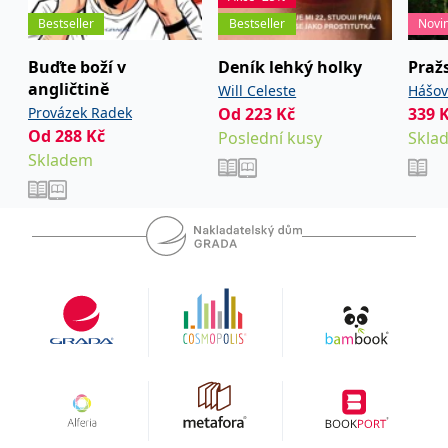
Bestseller
Bestseller
Novi
Buďte boží v
Deník lehký holky
Praž
angličtině
Will Celeste
Hášov
Provázek Radek
Od
223
Kč
339
David
Od
288
Kč
Poslední kusy
Skla
Skladem