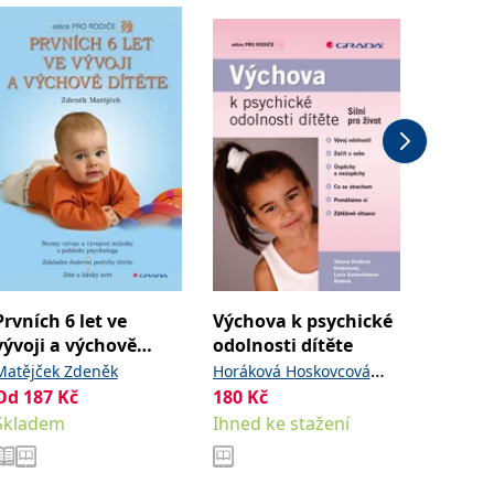
Prvních 6 let ve
Výchova k psychické
Nadané
vývoji a výchově
odolnosti dítěte
Stehlík
dítěte
Matějček Zdeněk
Horáková Hoskovcová
Od
230
Od
187
Kč
180
Kč
,
Simona
Suchochlebová
Sklade
Skladem
Ihned ke stažení
Ryntová Lucie