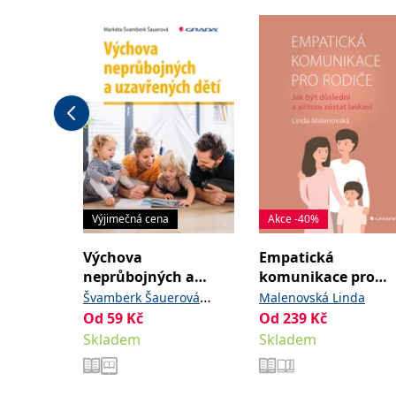
Výjimečná cena
Akce -40%
Výchova
Empatická
neprůbojných a
komunikace pro
uzavřených dětí
rodiče
Švamberk Šauerová
Malenovská Linda
Od
59
Kč
Od
239
Kč
Markéta
Skladem
Skladem