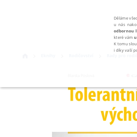
Děláme všec
u nás nako
odbornou l
které vám
u
K tomu slou
i díky vaší 
Eknihy
Rodičovství
Rady pro rodi
NEZBYTNÉ
Nezbytně nutné soubory cookie umožňují základní funkce webovýc
Provider /