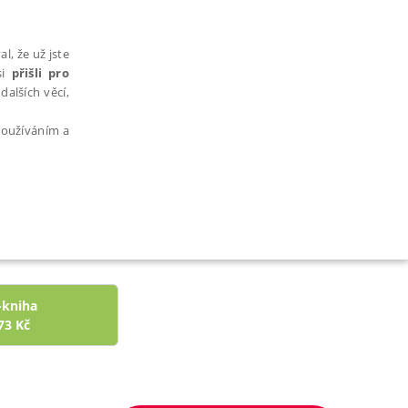
l, že už jste
si
přišli pro
dalších věcí,
 používáním a
AŘAZENÉ SOUBORY
-kniha
73
Kč
bytně nutných souborů cookie správně používat.