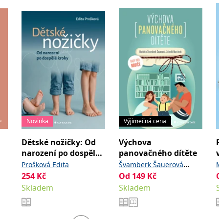
Novinka
Výjimečná cena
Dětské nožičky: Od
Výchova
narození po dospělé
panovačného dítěte
kroky
Prošková Edita
Švamberk Šauerová
254
Kč
Od
149
,
Kč
Markéta
Martínek
Skladem
Skladem
Zdeněk