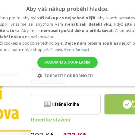
Aby váš nákup proběhl hladce.
hno pro to, aby byl
váš nákup co nejpohodlnější
. Aby si web pamatova
upili. Snažíme se, abychom vám
nenabízeli detektivku
, když jste 
iteraturu
. Abyste se
nemuseli pořád dokola přihlašovat
. A spoustu 
lehčí nákup
na našem webu.
ží cookies a podobné technologie.
Dejte nám prosím souhlas
s jejich
pomoci bude náš e-shop ještě lepší.
Více informací
če
ROZUMÍM A SOUHLASÍM
Tolerantní výchova
ZOBRAZIT PODROBNOSTI
Pöslová Blanka
ANALYTICKÉ
MARKETINGOVÉ
FUNKČNÍ
NEZ
E
Tištěná kniha
1
Nezbytné
Analytické
Marketingové
Funkční
Nezařazené soubory
Ihned ke stažení
h stránek, jako je přihlášení uživatele a správa účtu. Webové stránky nelze bez nez