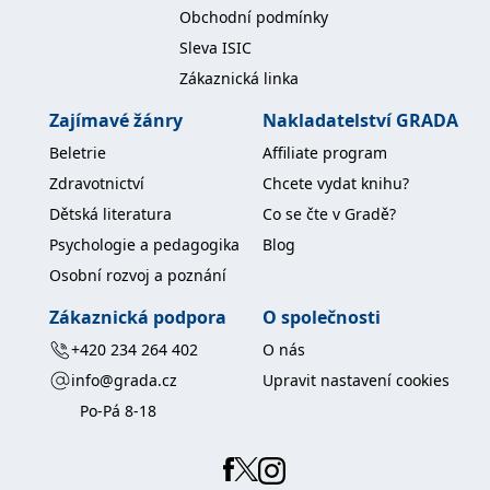
koncový uživatel používá
Obchodní podmínky
webové stránky a
jakoukoli reklamu,
Sleva ISIC
kterou koncový uživatel
mohl vidět před
Zákaznická linka
návštěvou uvedeného
webu.
Zajímavé žánry
Nakladatelství GRADA
MR
7 dní
Toto je soubor cookie
Microsoft
první strany společnosti
Beletrie
Affiliate program
Corporation
Microsoft MSN, který
.c.bing.com
používáme k měření
Zdravotnictví
Chcete vydat knihu?
používání webu pro
interní analýzu.
Dětská literatura
Co se čte v Gradě?
_uetvid
1 rok
Toto je soubor cookie
Psychologie a pedagogika
Blog
Microsoft
využívaný společností
Corporation
Microsoft Bing Ads a je
Osobní rozvoj a poznání
.grada.cz
sledovacím souborem
cookie. Umožňuje nám
Zákaznická podpora
O společnosti
komunikovat s
uživatelem, který již dříve
+420 234 264 402
O nás
navštívil náš web.
info@grada.cz
Upravit nastavení cookies
test_cookie
15 minut
Tento soubor cookie
Google LLC
nastavuje společnost
.doubleclick.net
Po-Pá 8-18
DoubleClick (kterou
vlastní společnost
Google), aby zjistila, zda
prohlížeč návštěvníka
webu podporuje
soubory cookie.