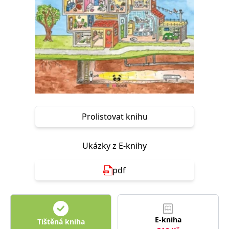
Nezbytné
Analytické
Marketingové
Funkční
Nezařazené soubory
Nezbytně nutné soubory cookie umožňují základní funkce webových
stránek, jako je přihlášení uživatele a správa účtu. Webové stránky nelze
bez nezbytně nutných souborů cookie správně používat.
Provider /
Název
Vyprší
Popis
Doména
CookieScriptConsent
1 měsíc
Tento soubor
CookieScript
cookie
www.grada.cz
Prolistovat knihu
používá
služba
Cookie-
Script.com k
Ukázky z E-knihy
zapamatování
předvoleb
souhlasu se
soubory
pdf
cookie
návštěvníků.
Je nutné, aby
banner
cookie
Cookie-
Script.com
E-kniha
Tištěná kniha
fungoval