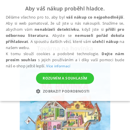
Aby váš nákup proběhl hladce.
Děláme všechno pro to, aby byl
váš nákup co nejpohodlnější
.
Aby si web pamatoval, že už jste u nás nakoupili. Snažíme se,
abychom vám
nenabízeli detektivku
, když jste si
přišli pro
odbornou literaturu
. Abyste se
nemuseli pořád dokola
Všechny knihy
Dětská literatura
přihlašovat
. A spoustu dalších věcí, které vám
ulehčí nákup
na
Továrna na hovínka
našem webu.
K tomu slouží cookies a podobné technologie.
Dejte nám
Baseler Marja
prosím souhlas
s jejich používáním a i díky vaší pomoci bude
náš e-shop ještě lepší.
Více informací
ROZUMÍM A SOUHLASÍM
ZOBRAZIT PODROBNOSTI
NEZBYTNÉ
ANALYTICKÉ
MARKETINGOVÉ
FUNKČNÍ
NEZAŘAZENÉ SOUBORY