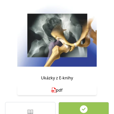
Nezbytné
Analytické
Marketingové
Funkční
Nezařazené soubory
Nezbytně nutné soubory cookie umožňují základní funkce webových
stránek, jako je přihlášení uživatele a správa účtu. Webové stránky nelze
bez nezbytně nutných souborů cookie správně používat.
Provider /
Název
Vyprší
Popis
Doména
CookieScriptConsent
1 měsíc
Tento soubor
CookieScript
cookie
www.grada.cz
používá
služba
Cookie-
Script.com k
zapamatování
předvoleb
Ukázky z E-knihy
souhlasu se
soubory
cookie
pdf
návštěvníků.
Je nutné, aby
banner
cookie
Cookie-
Script.com
fungoval