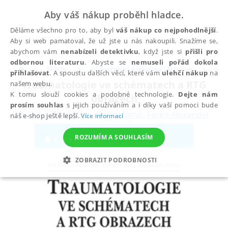
Aby váš nákup proběhl hladce.
Děláme všechno pro to, aby byl
váš nákup co nejpohodlnější
.
Aby si web pamatoval, že už jste u nás nakoupili. Snažíme se,
abychom vám
nenabízeli detektivku
, když jste si
přišli pro
odbornou literaturu
. Abyste se
nemuseli pořád dokola
Eknihy
Zdravotnická a lékařská literatura
Léka
přihlašovat
. A spoustu dalších věcí, které vám
ulehčí nákup
na
Traumatologie ve schématech a RTG
našem webu.
K tomu slouží cookies a podobné technologie.
Dejte nám
obrazech
prosím souhlas
s jejich používáním a i díky vaší pomoci bude
Žvák Ivo
,
Brožík Jan
,
Kočí Jaromír
,
Ferko Alexander
náš e-shop ještě lepší.
Více informací
ROZUMÍM A SOUHLASÍM
ZOBRAZIT PODROBNOSTI
NEZBYTNÉ
ANALYTICKÉ
MARKETINGOVÉ
FUNKČNÍ
NEZAŘAZENÉ SOUBORY