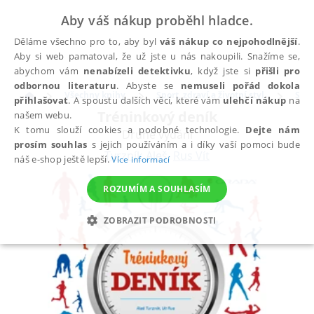
Aby váš nákup proběhl hladce.
Děláme všechno pro to, aby byl
váš nákup co nejpohodlnější
.
Aby si web pamatoval, že už jste u nás nakoupili. Snažíme se,
abychom vám
nenabízeli detektivku
, když jste si
přišli pro
odbornou literaturu
. Abyste se
nemuseli pořád dokola
Všechny knihy
Sport, zdraví a životní styl
Spor
přihlašovat
. A spoustu dalších věcí, které vám
ulehčí nákup
na
Tréninkový deník
našem webu.
K tomu slouží cookies a podobné technologie.
Dejte nám
Druhé vydání
prosím souhlas
s jejich používáním a i díky vaší pomoci bude
Tvrzník Aleš
,
Rus Vít
náš e-shop ještě lepší.
Více informací
ROZUMÍM A SOUHLASÍM
ZOBRAZIT PODROBNOSTI
NEZBYTNÉ
ANALYTICKÉ
MARKETINGOVÉ
FUNKČNÍ
NEZAŘAZENÉ SOUBORY