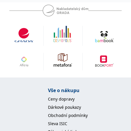
IDE
1 rok
Tento soubor cookie
Google LLC
nastavuje společnost
.doubleclick.net
Doubleclick a provádí
informace o tom, jak
koncový uživatel používá
webové stránky a
jakoukoli reklamu,
kterou koncový uživatel
mohl vidět před
návštěvou uvedeného
webu.
uid
.adform.net
2 měsíce
Tento soubor cookie
poskytuje jednoznačně
přiřazené strojově
generované ID uživatele
a shromažďuje údaje o
aktivitě na webu. Tato
data mohou být
odeslána k analýze a
Vše o nákupu
hlášení třetí straně.
Ceny dopravy
Dárkové poukazy
Obchodní podmínky
Sleva ISIC