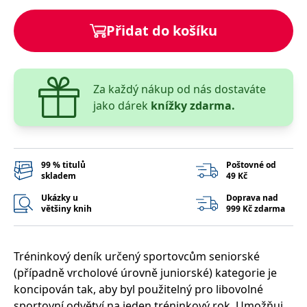
správně.
PHPSESSID
Zavřením
Cookie
PHP.net
Přidat do košíku
prohlížeče
generovaný
www.bambook.cz
aplikacemi
založenými
na jazyce
PHP. Toto je
univerzální
Za každý nákup od nás dostaváte
identifikátor
používaný k
jako dárek
knížky zdarma.
udržování
proměnných
relací
uživatelů.
Obvykle se
jedná o
99 % titulů
Poštovné od
náhodně
skladem
49 Kč
vygenerované
číslo, jeho
použití může
Ukázky u
Doprava nad
být specifické
většiny knih
999 Kč zdarma
pro daný
web, ale
dobrým
příkladem je
Tréninkový deník určený sportovcům seniorské
udržování
přihlášeného
(případně vrcholové úrovně juniorské) kategorie je
stavu
uživatele mezi
koncipován tak, aby byl použitelný pro libovolné
stránkami.
sportovní odvětví na jeden tréninkový rok. Umožňuje