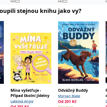
koupili stejnou knihu jako vy?
Mína vyšetřuje -
Odvážný Buddy
Případ školní jídelny
Morgan Blake
Lakeová Angie
Od
201
Kč
Od
201
Kč