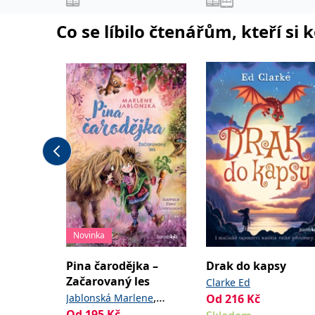
Co se líbilo čtenářům, kteří si 
Novinka
Pina čarodějka –
Drak do kapsy
Začarovaný les
Clarke Ed
,
Jablonská Marlene
Od
216
Kč
Od
195
Kč
Livaniosová Eleni