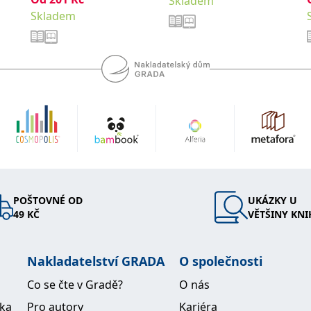
Skladem
Skladem
POŠTOVNÉ OD
UKÁZKY U
49 KČ
VĚTŠINY KNI
Nakladatelství GRADA
O společnosti
Co se čte v Gradě?
O nás
ika
Pro autory
Kariéra