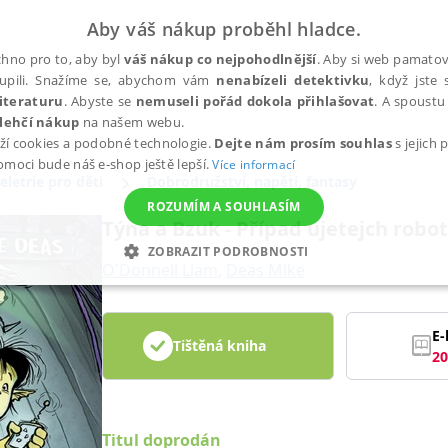
Aby váš nákup proběhl hladce.
hno pro to, aby byl
váš nákup co nejpohodlnější
. Aby si web pamatova
upili. Snažíme se, abychom vám
nenabízeli detektivku
, když jste 
iteraturu
. Abyste se
nemuseli pořád dokola přihlašovat
. A spoustu 
lehčí nákup
na našem webu.
ží cookies a podobné technologie.
Dejte nám prosím souhlas
s jejich
pomoci bude náš e-shop ještě lepší.
Více informací
eletrie pro děti
Dobrodružství, napětí, fantasy
ROZUMÍM A SOUHLASÍM
Týna a Bzuk - Případ ujetejch robo
ZOBRAZIT PODROBNOSTI
O'Donnell Liam
,
Deas Mike
ANALYTICKÉ
MARKETINGOVÉ
FUNKČNÍ
NEZ
E-
Tištěná kniha
20
Nezbytné
Analytické
Marketingové
Funkční
Nezařazené soubory
h stránek, jako je přihlášení uživatele a správa účtu. Webové stránky nelze bez nez
Titul doprodán