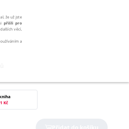
l, že už jste
si
přišli pro
dalších věcí,
 používáním a
tů
AŘAZENÉ SOUBORY
kniha
1
Kč
bytně nutných souborů cookie správně používat.
Přidat do košíku