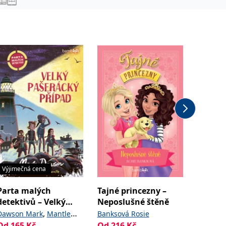
Výjimečná cena
Výjimeč
Parta malých
Tajné princezny –
Bílá vl
detektivů – Velký
Neposlušné štěně
Waldero
pašerácký případ
,
Dawson Mark
Mantle
Banksová Rosie
Od
150
Od
165
Kč
Od
216
Kč
Ben