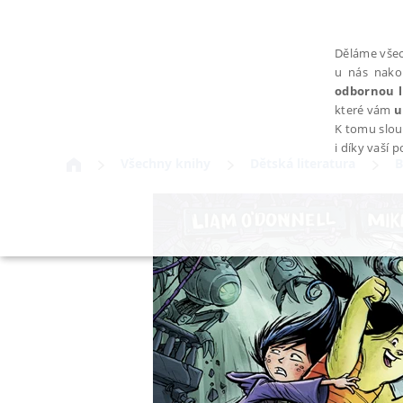
Děláme všec
u nás nako
odbornou l
které vám
u
K tomu slou
i díky vaší 
Všechny knihy
Dětská literatura
B
NEZBYTNÉ
Nezbytně nutné soubory cookie umožňují základní funkce webovýc
Provider /