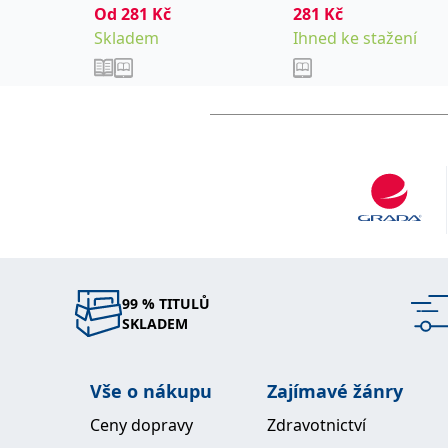
Od
281
Kč
281
Kč
Skladem
Ihned ke stažení
99 % TITULŮ
SKLADEM
Vše o nákupu
Zajímavé žánry
Ceny dopravy
Zdravotnictví