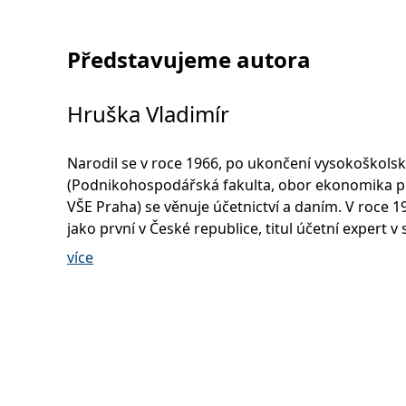
Představujeme autora
Hruška Vladimír
Narodil se v roce 1966, po ukončení vysokoškolsk
(Podnikohospodářská fakulta, obor ekonomika 
VŠE Praha) se věnuje účetnictví a daním. V roce 19
jako první v České republice, titul účetní expert 
certifikace Svazu účetních. Po založení Komory
více
certifikovaných účetních zastával v prvním, resp. 
druhém funkčním období, funkci předsedy, pak
místopředsedy této komory. Daňovým poradcem 
roku 2001 a IFRS specialistou od roku 2004. Boha
publikační činnost je především zaměřená na př
praktických zkušenosti z oboru účetnictví, mezin
standardů účetního výkaznictví (IFRS) a daní.