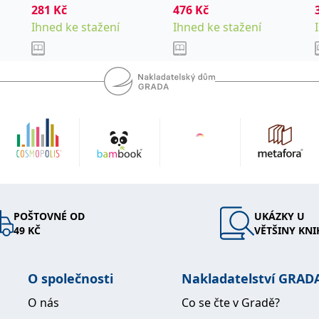
281
Kč
476
Kč
Ihned ke stažení
Ihned ke stažení
POŠTOVNÉ OD
UKÁZKY U
49 KČ
VĚTŠINY KNI
O společnosti
Nakladatelství GRAD
O nás
Co se čte v Gradě?