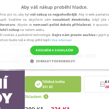
Aby váš nákup proběhl hladce.
hno pro to, aby byl
váš nákup co nejpohodlnější
. Aby si web pamatova
upili. Snažíme se, abychom vám
nenabízeli detektivku
, když jste 
iteraturu
. Abyste se
nemuseli pořád dokola přihlašovat
. A spoustu 
lehčí nákup
na našem webu.
ží cookies a podobné technologie.
Dejte nám prosím souhlas
s jejich
pomoci bude náš e-shop ještě lepší.
Více informací
Účetnictví
ROZUMÍM A SOUHLASÍM
Účetní případy pro praxi 2025
ZOBRAZIT PODROBNOSTI
Hruška Vladimír
ANALYTICKÉ
MARKETINGOVÉ
FUNKČNÍ
NEZ
Tištěná kniha
E-
331
Kč
28
Nezbytné
Analytické
Marketingové
Funkční
Nezařazené soubory
Skladem
i
h stránek, jako je přihlášení uživatele a správa účtu. Webové stránky nelze bez nez