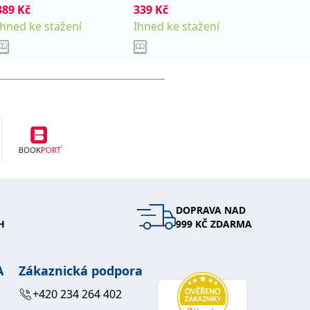
389
Kč
kolektiv
339
Kč
Od
267
Milana
Ihned ke stažení
Ihned ke stažení
Sklade
DOPRAVA NAD
H
999 KČ ZDARMA
A
Zákaznická podpora
+420 234 264 402