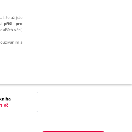
l, že už jste
si
přišli pro
dalších věcí,
 používáním a
AŘAZENÉ SOUBORY
kniha
1
Kč
bytně nutných souborů cookie správně používat.