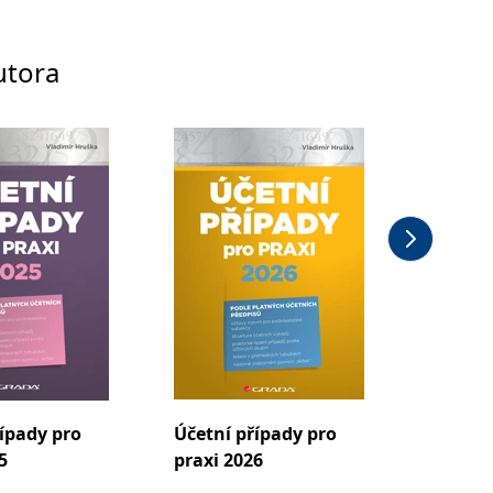
utora
ípady pro
Účetní případy pro
Účetní
5
praxi 2026
podnik
subjek