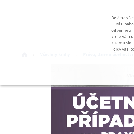
Děláme všec
u nás nako
odbornou l
které vám
u
K tomu slou
i díky vaší 
Všechny knihy
Právo, daně a účetnictví
NEZBYTNÉ
Nezbytně nutné soubory cookie umožňují základní funkce webovýc
Provider /