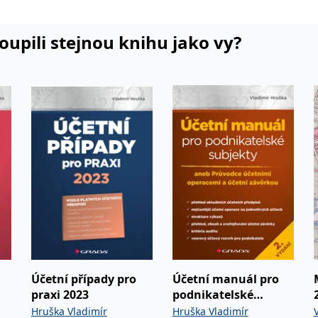
koupili stejnou knihu jako vy?
Účetní případy pro
Účetní manuál pro
praxi 2023
podnikatelské
subjekty - 2. vydání
Hruška Vladimír
Hruška Vladimír