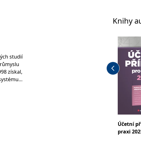
Knihy a
ých studií
průmyslu
98 získal,
v systému
ve
je od
tá
Účetní př
edávání
praxi 202
árodních