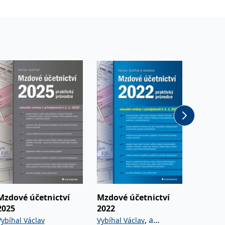
Mzdové účetnictví
Mzdové účetnictví
Jak čís
2025
2022
výkazy
,
a
Vybíhal Václav
Vybíhal Václav
Šteker K