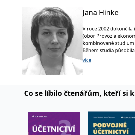
Jana Hinke
V roce 2002 dokončila
(obor Provoz a ekonom
kombinované studium u
Během studia působila 
SŠ. V roce 2006 dovrš
více
disertační práce na tém
té doby vyučovala na 
Praze a Ekonomické fak
garantuje předměty úče
Co se líbilo čtenářům, kteří si 