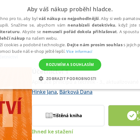
Aby váš nákup proběhl hladce.
hno pro to, aby byl
váš nákup co nejpohodlnější
. Aby si web pamatova
upili. Snažíme se, abychom vám
nenabízeli detektivku
, když jste 
iteraturu
. Abyste se
nemuseli pořád dokola přihlašovat
. A spoustu 
lehčí nákup
na našem webu.
ží cookies a podobné technologie.
Dejte nám prosím souhlas
s jejich
pomoci bude náš e-shop ještě lepší.
Více informací
četnictví
ROZUMÍM A SOUHLASÍM
Účetnictví 1
ZOBRAZIT PODROBNOSTI
Aplikace principů a technik - 3., aktualizované
ANALYTICKÉ
MARKETINGOVÉ
FUNKČNÍ
NEZ
Hinke Jana
,
Bárková Dana
E
Tištěná kniha
Nezbytné
Analytické
Marketingové
Funkční
Nezařazené soubory
1
h stránek, jako je přihlášení uživatele a správa účtu. Webové stránky nelze bez nez
Ihned ke stažení