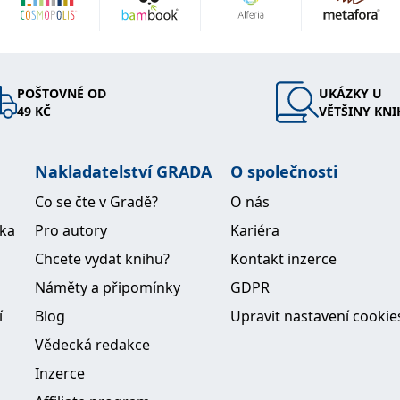
POŠTOVNÉ OD
UKÁZKY U
49 KČ
VĚTŠINY KNI
Nakladatelství GRADA
O společnosti
Co se čte v Gradě?
O nás
ika
Pro autory
Kariéra
Chcete vydat knihu?
Kontakt inzerce
Náměty a připomínky
GDPR
í
Blog
Upravit nastavení cookie
Vědecká redakce
Inzerce