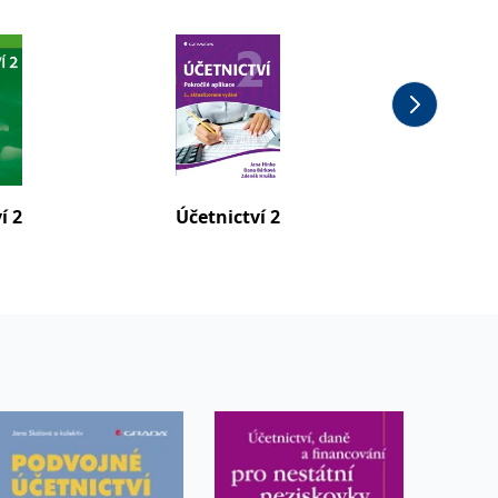
í 2
Účetnictví 2
Účetnic