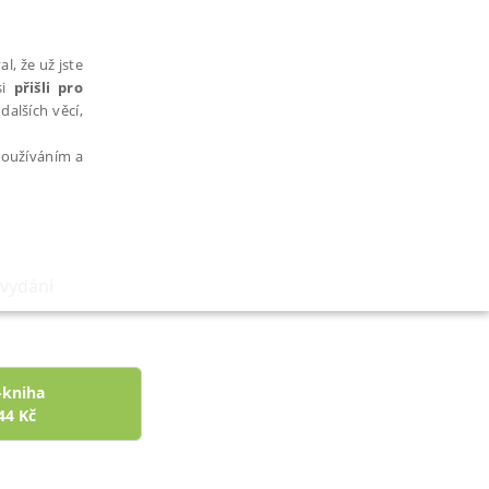
l, že už jste
si
přišli pro
dalších věcí,
 používáním a
 vydání
AŘAZENÉ SOUBORY
-kniha
44
Kč
bytně nutných souborů cookie správně používat.