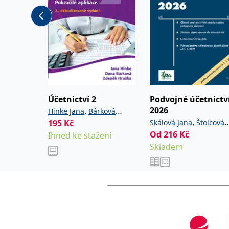
Účetnictví 2
Podvojné účetnictv
2026
,
Hinke Jana
Bárková
,
195
Kč
,
Skálová Jana
Štolcová
Dana
Hruška Zdeněk
Od
216
Kč
Ihned ke stažení
Anna
Skladem