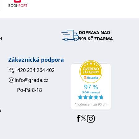
DOPRAVA NAD
H
999 KČ ZDARMA
Zákaznická podpora
+420 234 264 402
info@grada.cz
Po-Pá 8-18
s