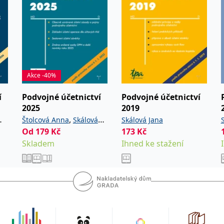
Akce -40%
í
Podvojné účetnictví
Podvojné účetnictví
2025
2019
,
Štolcová Anna
Skálová
Skálová Jana
Od
179
Kč
173
Kč
Jana
Skladem
Ihned ke stažení