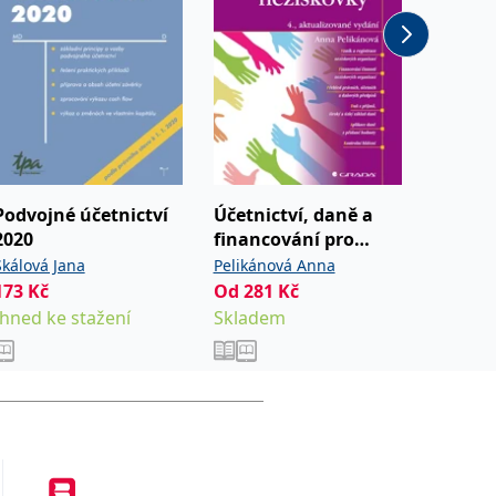
Podvojné účetnictví
Účetnictví, daně a
Podvoj
2020
financování pro
2016
nestátní neziskovky
Skálová Jana
Pelikánová Anna
Skálová 
173
Kč
Od
281
Kč
173
Kč
Ihned ke stažení
Skladem
Ihned k