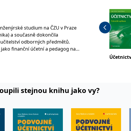
 inženýrské studium na ČZU v Praze
ika) a současně dokončila
čitelství odborných předmětů.
jako finanční účetní a pedagog na
ila doktorské studium obhajobou
Účetnictv
a: Oceňování aktiv v účetnictví. Od
Provozně ekonomické fakultě ČZU v
ultě ZČU v Plzni, kde v současnosti
tnictví.
koupili stejnou knihu jako vy?