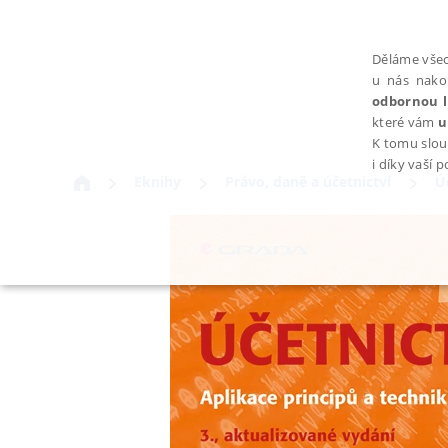
Děláme všec
u nás nako
odbornou l
které vám
u
K tomu slou
i díky vaší 
Eknihy
Právo, daně a účetnictví
Ú
NEZBYTNÉ
Nezbytně nutné soubory cookie umožňují základní funkce webovýc
Provider /