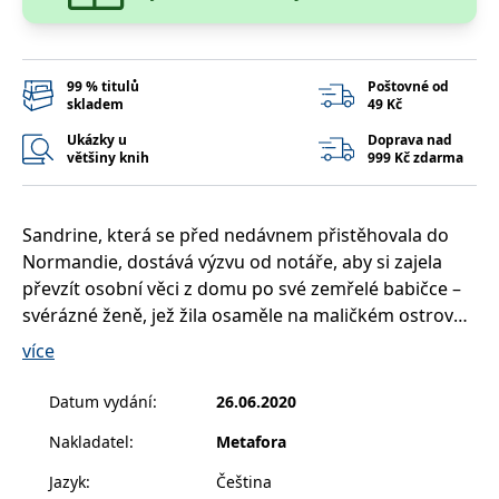
__cf_bm
30 minut
Tento soubor
Cloudflare Inc.
cookie se
.heureka.cz
používá k
rozlišení mezi
lidmi a
99 % titulů
Poštovné od
roboty. To je
pro web
skladem
49 Kč
přínosné, aby
bylo možné
Ukázky u
Doprava nad
podávat
většiny knih
999 Kč zdarma
platné zprávy
o používání
jejich
webových
stránek.
Sandrine, která se před nedávnem přistěhovala do
Normandie, dostává výzvu od notáře, aby si zajela
CookieConsent
1 rok
Tento soubor
Cybot A/S
cookie ukládá
www.bambook.cz
převzít osobní věci z domu po své zemřelé babičce –
stav souhlasu
uživatele se
svérázné ženě, jež žila osaměle na maličkém ostrově
soubory
cookie pro
nedaleko pobřeží a odmítala se stýkat s dcerou i s
více
aktuální
vnučkou.
doménu.
Datum vydání
:
26.06.2020
G_ENABLED_IDPS
1 rok 1
Slouží k
Google LLC
měsíc
přihlášení
.www.grada.cz
Sandrine vystupuje z lodi na šedivém, chladném
pomocí
Nakladatel
:
Metafora
ostrově a setkává se s hrstkou obyvatel, starých lidí
Google
žijících v téměř naprostém odloučení od civilizace.
ASP.NET_SessionId
Zavřením
Tento soubor
Jazyk
:
Čeština
Microsoft
prohlížeče
cookie
Corporation