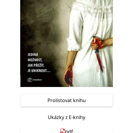
Nezbytné
Analytické
Marketingové
Funkční
Nezařazené soubory
Nezbytně nutné soubory cookie umožňují základní funkce webových
stránek, jako je přihlášení uživatele a správa účtu. Webové stránky nelze
bez nezbytně nutných souborů cookie správně používat.
Provider /
Název
Vyprší
Popis
Doména
CookieScriptConsent
1 měsíc
Tento soubor
CookieScript
cookie
www.grada.cz
používá
služba
Cookie-
Script.com k
zapamatování
předvoleb
souhlasu se
soubory
Prolistovat knihu
cookie
návštěvníků.
Je nutné, aby
banner
Ukázky z E-knihy
cookie
Cookie-
Script.com
fungoval
pdf