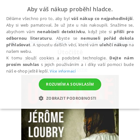
Aby váš nákup proběhl hladce.
Děláme všechno pro to, aby byl
váš nákup co nejpohodlnější
.
Aby si web pamatoval, že už jste u nás nakoupili. Snažíme se,
abychom vám
nenabízeli detektivku
, když jste si
přišli pro
odbornou literaturu
. Abyste se
nemuseli pořád dokola
Eknihy
Beletrie
Dobrodružství, napětí, thriller
přihlašovat
. A spoustu dalších věcí, které vám
ulehčí nákup
na
Útočiště
našem webu.
K tomu slouží cookies a podobné technologie.
Dejte nám
Jediná možnost, jak přežít, je uniknout...
prosím souhlas
s jejich používáním a i díky vaší pomoci bude
Loubry Jerome
náš e-shop ještě lepší.
Více informací
ROZUMÍM A SOUHLASÍM
ZOBRAZIT PODROBNOSTI
NEZBYTNÉ
ANALYTICKÉ
MARKETINGOVÉ
FUNKČNÍ
NEZAŘAZENÉ SOUBORY