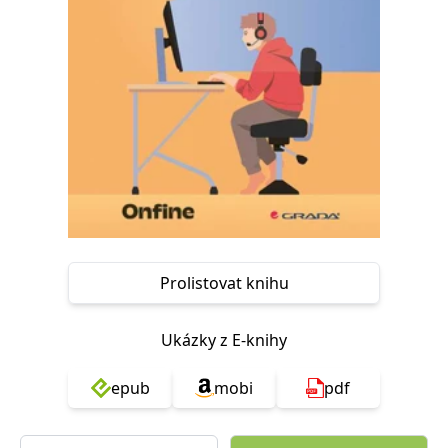
Nezbytné
Analytické
Marketingové
Funkční
Nezařazené soubory
Nezbytně nutné soubory cookie umožňují základní funkce webových
stránek, jako je přihlášení uživatele a správa účtu. Webové stránky nelze
bez nezbytně nutných souborů cookie správně používat.
Provider /
Název
Vyprší
Popis
Doména
CookieScriptConsent
1 měsíc
Tento soubor
CookieScript
cookie
www.grada.cz
používá
služba
Cookie-
Script.com k
Prolistovat knihu
zapamatování
předvoleb
souhlasu se
soubory
Ukázky z E-knihy
cookie
návštěvníků.
Je nutné, aby
banner
epub
mobi
pdf
cookie
Cookie-
Script.com
fungoval