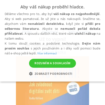
Aby váš nákup proběhl hladce.
Děláme všechno pro to, aby byl
váš nákup co nejpohodlnější
.
Aby si web pamatoval, že už jste u nás nakoupili. Snažíme se,
abychom vám
nenabízeli detektivku
, když jste si
přišli pro
odbornou literaturu
. Abyste se
nemuseli pořád dokola
Eknihy
Rodičovství
Rady pro rodiče
přihlašovat
. A spoustu dalších věcí, které vám
ulehčí nákup
na
Už to vypni!
našem webu.
K tomu slouží cookies a podobné technologie.
Dejte nám
Jak zvládnout digitální svět dětí
prosím souhlas
s jejich používáním a i díky vaší pomoci bude
Kůřilová Radka
náš e-shop ještě lepší.
Více informací
ROZUMÍM A SOUHLASÍM
ZOBRAZIT PODROBNOSTI
NEZBYTNÉ
ANALYTICKÉ
MARKETINGOVÉ
FUNKČNÍ
NEZAŘAZENÉ SOUBORY