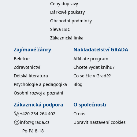
Ceny dopravy
IDE
1 rok
Tento soubor cookie
Google LLC
Dárkové poukazy
nastavuje společnost
.doubleclick.net
Doubleclick a provádí
Obchodní podmínky
informace o tom, jak
koncový uživatel používá
Sleva ISIC
webové stránky a
jakoukoli reklamu,
Zákaznická linka
kterou koncový uživatel
mohl vidět před
návštěvou uvedeného
Zajímavé žánry
Nakladatelství GRADA
webu.
Beletrie
Affiliate program
uid
.adform.net
2 měsíce
Tento soubor cookie
poskytuje jednoznačně
Zdravotnictví
Chcete vydat knihu?
přiřazené strojově
generované ID uživatele
Dětská literatura
Co se čte v Gradě?
a shromažďuje údaje o
aktivitě na webu. Tato
Psychologie a pedagogika
Blog
data mohou být
odeslána k analýze a
Osobní rozvoj a poznání
hlášení třetí straně.
Zákaznická podpora
O společnosti
+420 234 264 402
O nás
info@grada.cz
Upravit nastavení cookies
Po-Pá 8-18