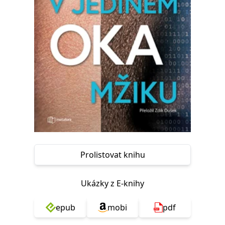
Nezbytné
Analytické
Marketingové
Funkční
Nezařazené soubory
Nezbytně nutné soubory cookie umožňují základní funkce webových
stránek, jako je přihlášení uživatele a správa účtu. Webové stránky nelze
bez nezbytně nutných souborů cookie správně používat.
Provider /
Název
Vyprší
Popis
Doména
CookieScriptConsent
1 měsíc
Tento soubor
CookieScript
cookie
www.grada.cz
používá
služba
Cookie-
Script.com k
zapamatování
předvoleb
Prolistovat knihu
souhlasu se
soubory
cookie
návštěvníků.
Ukázky z E-knihy
Je nutné, aby
banner
cookie
epub
mobi
pdf
Cookie-
Script.com
fungoval