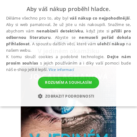
Aby váš nákup proběhl hladce.
Děláme všechno pro to, aby byl
váš nákup co nejpohodlnější
.
Aby si web pamatoval, že už jste u nás nakoupili. Snažíme se,
abychom vám
nenabízeli detektivku
, když jste si
přišli pro
odbornou literaturu
. Abyste se
nemuseli pořád dokola
Eknihy
Beletrie
Dobrodružství, napětí, thriller
přihlašovat
. A spoustu dalších věcí, které vám
ulehčí nákup
na
V jediném okamžiku
našem webu.
K tomu slouží cookies a podobné technologie.
Dejte nám
Callaghan Jo
prosím souhlas
s jejich používáním a i díky vaší pomoci bude
náš e-shop ještě lepší.
Více informací
ROZUMÍM A SOUHLASÍM
ZOBRAZIT PODROBNOSTI
NEZBYTNÉ
ANALYTICKÉ
MARKETINGOVÉ
FUNKČNÍ
NEZAŘAZENÉ SOUBORY