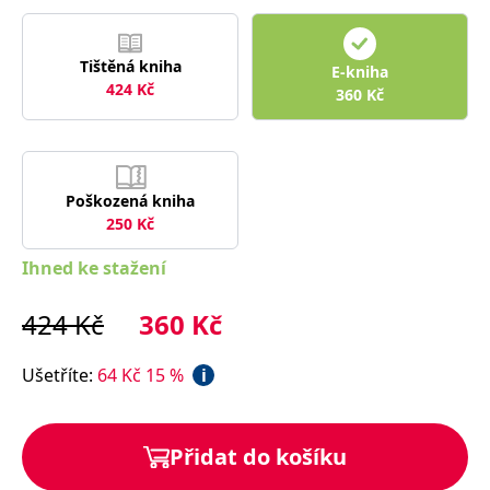
správně.
PHPSESSID
Zavřením
Cookie
PHP.net
prohlížeče
generovaný
www.bambook.cz
Tištěná kniha
aplikacemi
E-kniha
založenými
424
Kč
360
Kč
na jazyce
PHP. Toto je
univerzální
identifikátor
používaný k
udržování
proměnných
Poškozená kniha
relací
250
Kč
uživatelů.
Obvykle se
jedná o
Ihned ke stažení
náhodně
vygenerované
číslo, jeho
použití může
424
Kč
360
Kč
být specifické
pro daný
web, ale
Ušetříte
:
64
Kč
15
%
i
dobrým
příkladem je
udržování
přihlášeného
stavu
Přidat do košíku
uživatele mezi
stránkami.