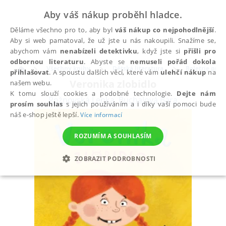
Aby váš nákup proběhl hladce.
Děláme všechno pro to, aby byl
váš nákup co nejpohodlnější
.
Aby si web pamatoval, že už jste u nás nakoupili. Snažíme se,
abychom vám
nenabízeli detektivku
, když jste si
přišli pro
odbornou literaturu
. Abyste se
nemuseli pořád dokola
Všechny knihy
Dětská literatura
Beletrie pro d
přihlašovat
. A spoustu dalších věcí, které vám
ulehčí nákup
na
Veronika zlobidlo
našem webu.
K tomu slouží cookies a podobné technologie.
Dejte nám
Rožnovská Lenka
,
Buchalová Bára
prosím souhlas
s jejich používáním a i díky vaší pomoci bude
náš e-shop ještě lepší.
Více informací
ROZUMÍM A SOUHLASÍM
ZOBRAZIT PODROBNOSTI
NEZBYTNÉ
ANALYTICKÉ
MARKETINGOVÉ
FUNKČNÍ
NEZAŘAZENÉ SOUBORY