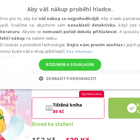
Aby váš nákup proběhl hladce.
hno pro to, aby byl
váš nákup co nejpohodlnější
. Aby si web pamatova
upili. Snažíme se, abychom vám
nenabízeli detektivku
, když jste 
iteraturu
. Abyste se
nemuseli pořád dokola přihlašovat
. A spoustu 
lehčí nákup
na našem webu.
ží cookies a podobné technologie.
Dejte nám prosím souhlas
s jejich
pomoci bude náš e-shop ještě lepší.
Více informací
pro děti
ROZUMÍM A SOUHLASÍM
Vílí princezny - Cesmínka a vánoční
ZOBRAZIT PODROBNOSTI
Collins Poppy
ANALYTICKÉ
MARKETINGOVÉ
FUNKČNÍ
NEZ
Výjimečná cena
Tištěná kniha
E
89
Kč
1
Nezbytné
Analytické
Marketingové
Funkční
Nezařazené soubory
Ihned ke stažení
h stránek, jako je přihlášení uživatele a správa účtu. Webové stránky nelze bez nez