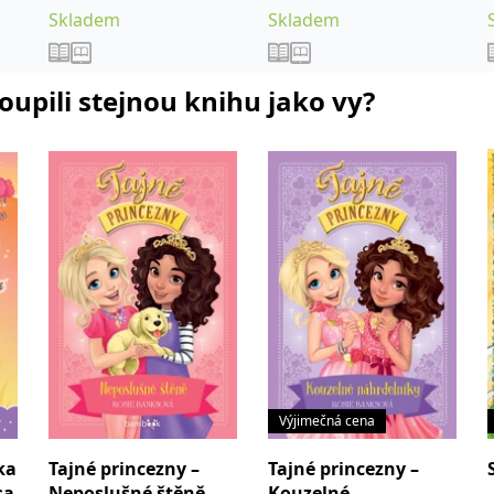
Skladem
Skladem
koupili stejnou knihu jako vy?
Výjimečná cena
lka
Tajné princezny –
Tajné princezny –
sa
Neposlušné štěně
Kouzelné