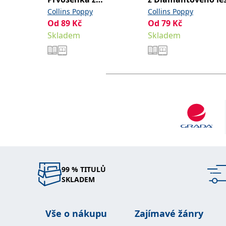
Diamantového lesa
Collins Poppy
Collins Poppy
Od
89
Kč
Od
79
Kč
Skladem
Skladem
99 % TITULŮ
SKLADEM
Vše o nákupu
Zajímavé žánry