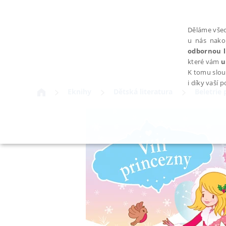
Děláme všec
u nás nako
odbornou l
které vám
u
K tomu slou
i díky vaší 
Eknihy
Dětská literatura
Beletrie 
NEZBYTNÉ
Nezbytně nutné soubory cookie umožňují základní funkce webovýc
Provider /