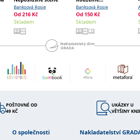
náhrdelníky
Banksová Rosie
Banksová Rosie
Od
216
Kč
Od
150
Kč
Skladem
Skladem
POŠTOVNÉ OD
UKÁZKY U
49 KČ
VĚTŠINY KNI
O společnosti
Nakladatelství GRAD