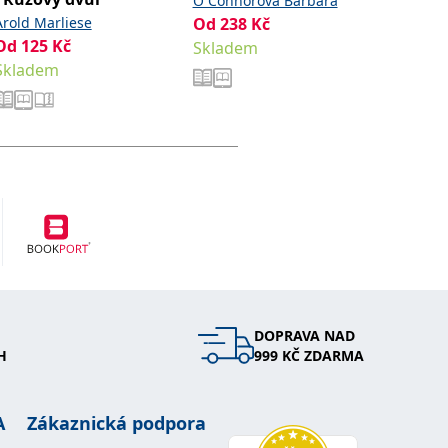
O´Connorová Barbara
prince
Arold Marliese
Od
238
Kč
Dazeová
Od
125
Kč
Od
180
Skladem
Skladem
Sklade
DOPRAVA NAD
H
999 KČ ZDARMA
A
Zákaznická podpora