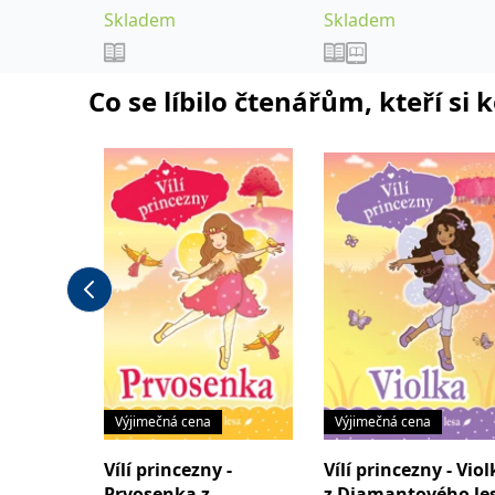
Skladem
Skladem
Co se líbilo čtenářům, kteří si 
Výjimečná cena
Výjimečná cena
Vílí princezny -
Vílí princezny - Vio
Prvosenka z
z Diamantového le