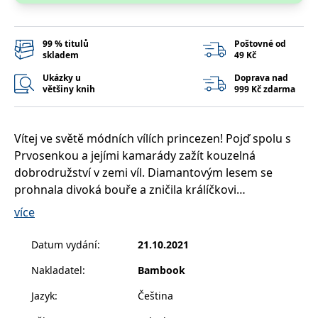
__cf_bm
30 minut
Tento soubor
Cloudflare Inc.
cookie se
.heureka.cz
používá k
rozlišení mezi
99 % titulů
Poštovné od
lidmi a
skladem
49 Kč
roboty. To je
pro web
přínosné, aby
Ukázky u
Doprava nad
bylo možné
většiny knih
999 Kč zdarma
podávat
platné zprávy
o používání
jejich
webových
Vítej ve světě módních vílích princezen! Pojď spolu s
stránek.
Prvosenkou a jejími kamarády zažít kouzelná
CookieConsent
1 rok
Tento soubor
Cybot A/S
dobrodružství v zemi víl. Diamantovým lesem se
cookie ukládá
www.bambook.cz
stav souhlasu
prohnala divoká bouře a zničila králíčkovi
uživatele se
Nadýchánkovi domeček. Chudinka malý králíček teď
soubory
více
cookie pro
nemá kde bydlet! Dokáže mu vílí princezna Prvosenka
aktuální
doménu.
najít nový domov?
Datum vydání
:
21.10.2021
G_ENABLED_IDPS
1 rok 1
Slouží k
Google LLC
měsíc
přihlášení
.www.grada.cz
Nakladatel
:
Bambook
pomocí
Google
Jazyk
:
Čeština
ASP.NET_SessionId
Zavřením
Tento soubor
Microsoft
prohlížeče
cookie
Corporation