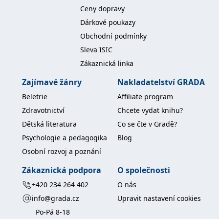
koncový uživatel používá
Ceny dopravy
webové stránky a
jakoukoli reklamu,
Dárkové poukazy
kterou koncový uživatel
mohl vidět před
Obchodní podmínky
návštěvou uvedeného
webu.
Sleva ISIC
MR
7 dní
Toto je soubor cookie
Microsoft
Zákaznická linka
první strany společnosti
Corporation
Microsoft MSN, který
.c.bing.com
používáme k měření
Zajímavé žánry
Nakladatelství GRADA
používání webu pro
interní analýzu.
Beletrie
Affiliate program
_uetvid
1 rok
Toto je soubor cookie
Microsoft
Zdravotnictví
Chcete vydat knihu?
využívaný společností
Corporation
Microsoft Bing Ads a je
.grada.cz
Dětská literatura
Co se čte v Gradě?
sledovacím souborem
cookie. Umožňuje nám
Psychologie a pedagogika
Blog
komunikovat s
uživatelem, který již dříve
Osobní rozvoj a poznání
navštívil náš web.
Zákaznická podpora
O společnosti
test_cookie
15 minut
Tento soubor cookie
Google LLC
nastavuje společnost
.doubleclick.net
+420 234 264 402
O nás
DoubleClick (kterou
vlastní společnost
info@grada.cz
Upravit nastavení cookies
Google), aby zjistila, zda
prohlížeč návštěvníka
Po-Pá 8-18
webu podporuje
soubory cookie.