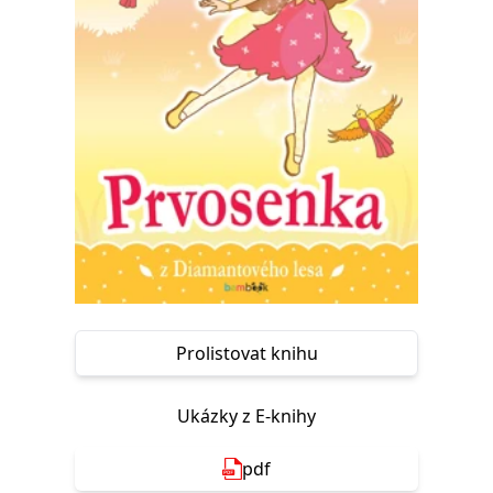
Nezbytné
Analytické
Marketingové
Funkční
Nezařazené soubory
Nezbytně nutné soubory cookie umožňují základní funkce webových
stránek, jako je přihlášení uživatele a správa účtu. Webové stránky nelze
bez nezbytně nutných souborů cookie správně používat.
Provider /
Název
Vyprší
Popis
Doména
CookieScriptConsent
1 měsíc
Tento soubor
CookieScript
cookie
www.grada.cz
používá
služba
Cookie-
Script.com k
zapamatování
předvoleb
souhlasu se
Prolistovat knihu
soubory
cookie
návštěvníků.
Je nutné, aby
Ukázky z E-knihy
banner
cookie
Cookie-
pdf
Script.com
fungoval