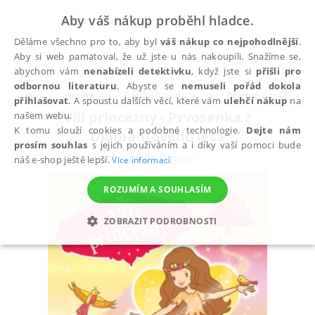
Aby váš nákup proběhl hladce.
Děláme všechno pro to, aby byl
váš nákup co nejpohodlnější
.
Aby si web pamatoval, že už jste u nás nakoupili. Snažíme se,
abychom vám
nenabízeli detektivku
, když jste si
přišli pro
odbornou literaturu
. Abyste se
nemuseli pořád dokola
Eknihy
Dětská literatura
Beletrie pro děti
přihlašovat
. A spoustu dalších věcí, které vám
ulehčí nákup
na
Vílí princezny - Prvosenka z
našem webu.
K tomu slouží cookies a podobné technologie.
Dejte nám
Diamantového lesa
prosím souhlas
s jejich používáním a i díky vaší pomoci bude
Collins Poppy
náš e-shop ještě lepší.
Více informací
ROZUMÍM A SOUHLASÍM
ZOBRAZIT PODROBNOSTI
NEZBYTNÉ
ANALYTICKÉ
MARKETINGOVÉ
FUNKČNÍ
NEZAŘAZENÉ SOUBORY