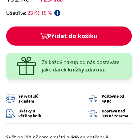
správně.
PHPSESSID
Zavřením
Cookie
PHP.net
Ušetříte
:
23
Kč
15
%
i
prohlížeče
generovaný
www.bambook.cz
aplikacemi
založenými
na jazyce
PHP. Toto je
Přidat do košíku
univerzální
identifikátor
používaný k
udržování
proměnných
relací
Za každý nákup od nás dostaváte
uživatelů.
Obvykle se
jako dárek
knížky zdarma.
jedná o
náhodně
vygenerované
číslo, jeho
použití může
být specifické
99 % titulů
Poštovné od
pro daný
skladem
49 Kč
web, ale
dobrým
příkladem je
Ukázky u
Doprava nad
udržování
většiny knih
999 Kč zdarma
přihlášeného
stavu
uživatele mezi
stránkami.
Svět pořád někam chvátá a lidé se potřebují