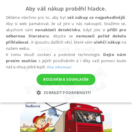
Aby váš nákup proběhl hladce.
Děláme všechno pro to, aby byl
váš nákup co nejpohodlnější
.
Aby si web pamatoval, že už jste u nás nakoupili. Snažíme se,
abychom vám
nenabízeli detektivku
, když jste si
přišli pro
odbornou literaturu
. Abyste se
nemuseli pořád dokola
Eknihy
Dětská literatura
Populárně naučná pr
přihlašovat
. A spoustu dalších věcí, které vám
ulehčí nákup
na
Vlaky - lodě - letadla
našem webu.
K tomu slouží cookies a podobné technologie.
Dejte nám
Študlarová Zdeňka
prosím souhlas
s jejich používáním a i díky vaší pomoci bude
náš e-shop ještě lepší.
Více informací
ROZUMÍM A SOUHLASÍM
ZOBRAZIT PODROBNOSTI
NEZBYTNÉ
ANALYTICKÉ
MARKETINGOVÉ
FUNKČNÍ
NEZAŘAZENÉ SOUBORY