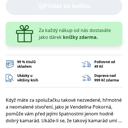
správně.
Přidat do košíku
PHPSESSID
Zavřením
Cookie
PHP.net
prohlížeče
generovaný
www.bambook.cz
aplikacemi
založenými
na jazyce
Za každý nákup od nás dostaváte
PHP. Toto je
univerzální
jako dárek
knížky zdarma.
identifikátor
používaný k
udržování
proměnných
relací
uživatelů.
99 % titulů
Poštovné od
Obvykle se
jedná o
skladem
49 Kč
náhodně
vygenerované
Ukázky u
Doprava nad
číslo, jeho
většiny knih
999 Kč zdarma
použití může
být specifické
pro daný
web, ale
dobrým
Když máte za spolužačku takové nezvedené, hřmotné
příkladem je
a neomalené stvoření, jako je Vendelína Pokorná,
udržování
přihlášeného
pomůže vám před jejími špatnostmi jenom hodně
stavu
uživatele mezi
dobrý kamarád. Ukáže-li se, že takový kamarád umí i
stránkami.
trochu kouzlit, můžete společně Vendelínu dokonce