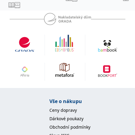
IDE
1 rok
Tento soubor cookie
Google LLC
nastavuje společnost
.doubleclick.net
Doubleclick a provádí
informace o tom, jak
koncový uživatel používá
webové stránky a
jakoukoli reklamu,
kterou koncový uživatel
mohl vidět před
návštěvou uvedeného
webu.
uid
.adform.net
2 měsíce
Tento soubor cookie
poskytuje jednoznačně
přiřazené strojově
generované ID uživatele
a shromažďuje údaje o
aktivitě na webu. Tato
data mohou být
odeslána k analýze a
hlášení třetí straně.
Vše o nákupu
Ceny dopravy
Dárkové poukazy
Obchodní podmínky