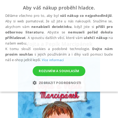
Aby váš nákup proběhl hladce.
Děláme všechno pro to, aby byl
váš nákup co nejpohodlnější
.
Aby si web pamatoval, že už jste u nás nakoupili. Snažíme se,
abychom vám
nenabízeli detektivku
, když jste si
přišli pro
odbornou literaturu
. Abyste se
nemuseli pořád dokola
Všechny knihy
Dětská literatura
Beletrie pro d
přihlašovat
. A spoustu dalších věcí, které vám
ulehčí nákup
na
Vojta a Pepík Marcipánek
našem webu.
K tomu slouží cookies a podobné technologie.
Dejte nám
Rožnovská Lenka
,
Fixl Jiří
prosím souhlas
s jejich používáním a i díky vaší pomoci bude
náš e-shop ještě lepší.
Více informací
ROZUMÍM A SOUHLASÍM
ZOBRAZIT PODROBNOSTI
NEZBYTNÉ
ANALYTICKÉ
MARKETINGOVÉ
FUNKČNÍ
NEZAŘAZENÉ SOUBORY