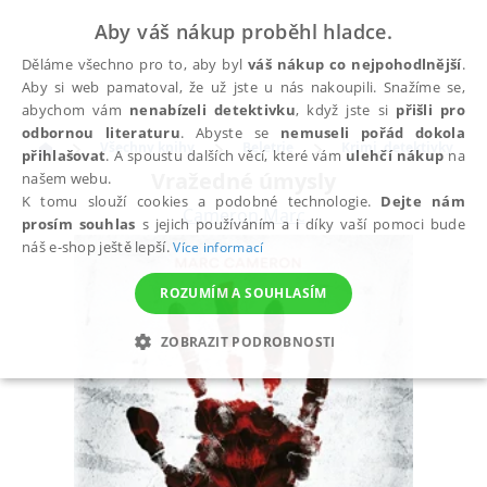
Aby váš nákup proběhl hladce.
Děláme všechno pro to, aby byl
váš nákup co nejpohodlnější
.
Aby si web pamatoval, že už jste u nás nakoupili. Snažíme se,
abychom vám
nenabízeli detektivku
, když jste si
přišli pro
odbornou literaturu
. Abyste se
nemuseli pořád dokola
Všechny knihy
Beletrie
Krimi, detektivky
přihlašovat
. A spoustu dalších věcí, které vám
ulehčí nákup
na
Vražedné úmysly
našem webu.
K tomu slouží cookies a podobné technologie.
Dejte nám
Cameron Marc
prosím souhlas
s jejich používáním a i díky vaší pomoci bude
náš e-shop ještě lepší.
Více informací
ROZUMÍM A SOUHLASÍM
ZOBRAZIT PODROBNOSTI
NEZBYTNÉ
ANALYTICKÉ
MARKETINGOVÉ
FUNKČNÍ
NEZAŘAZENÉ SOUBORY