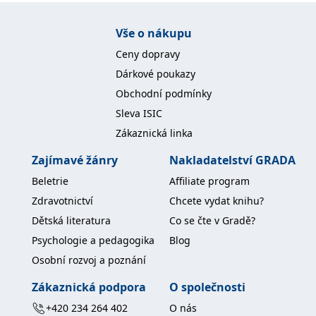
koncový uživatel používá
webové stránky a
jakoukoli reklamu,
Vše o nákupu
kterou koncový uživatel
mohl vidět před
Ceny dopravy
návštěvou uvedeného
webu.
Dárkové poukazy
MR
7 dní
Toto je soubor cookie
Microsoft
Obchodní podmínky
první strany společnosti
Corporation
Microsoft MSN, který
.c.bing.com
Sleva ISIC
používáme k měření
používání webu pro
Zákaznická linka
interní analýzu.
_uetvid
1 rok
Toto je soubor cookie
Microsoft
Zajímavé žánry
Nakladatelství GRADA
využívaný společností
Corporation
Microsoft Bing Ads a je
.grada.cz
Beletrie
Affiliate program
sledovacím souborem
cookie. Umožňuje nám
Zdravotnictví
Chcete vydat knihu?
komunikovat s
uživatelem, který již dříve
Dětská literatura
Co se čte v Gradě?
navštívil náš web.
Psychologie a pedagogika
Blog
test_cookie
15 minut
Tento soubor cookie
Google LLC
nastavuje společnost
.doubleclick.net
Osobní rozvoj a poznání
DoubleClick (kterou
vlastní společnost
Zákaznická podpora
O společnosti
Google), aby zjistila, zda
prohlížeč návštěvníka
webu podporuje
+420 234 264 402
O nás
soubory cookie.