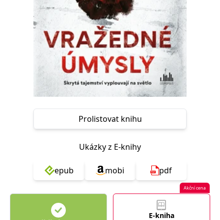
Nezbytné
Analytické
Marketingové
Funkční
Nezařazené soubory
Nezbytně nutné soubory cookie umožňují základní funkce webových
stránek, jako je přihlášení uživatele a správa účtu. Webové stránky nelze
bez nezbytně nutných souborů cookie správně používat.
Provider /
Název
Vyprší
Popis
Doména
CookieScriptConsent
1 měsíc
Tento soubor
CookieScript
cookie
www.grada.cz
používá
Prolistovat knihu
služba
Cookie-
Script.com k
zapamatování
Ukázky z E-knihy
předvoleb
souhlasu se
soubory
cookie
epub
mobi
pdf
návštěvníků.
Je nutné, aby
banner
Akční cena
cookie
Cookie-
Script.com
E-kniha
fungoval