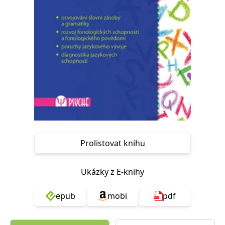
Nezbytné
Analytické
Marketingové
Funkční
Nezařazené soubory
Nezbytně nutné soubory cookie umožňují základní funkce webových
stránek, jako je přihlášení uživatele a správa účtu. Webové stránky nelze
bez nezbytně nutných souborů cookie správně používat.
Provider /
Název
Vyprší
Popis
Doména
CookieScriptConsent
1 měsíc
Tento soubor
CookieScript
cookie
www.grada.cz
používá
služba
Cookie-
Script.com k
Prolistovat knihu
zapamatování
předvoleb
souhlasu se
soubory
Ukázky z E-knihy
cookie
návštěvníků.
Je nutné, aby
banner
epub
mobi
pdf
cookie
Cookie-
Script.com
fungoval