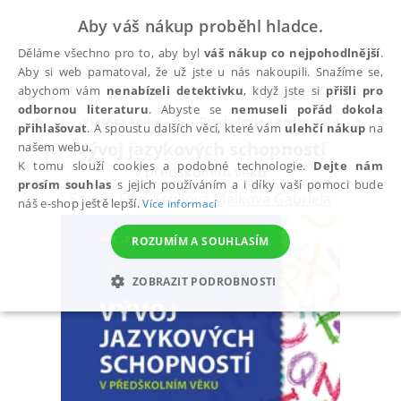
Aby váš nákup proběhl hladce.
Děláme všechno pro to, aby byl
váš nákup co nejpohodlnější
.
Aby si web pamatoval, že už jste u nás nakoupili. Snažíme se,
abychom vám
nenabízeli detektivku
, když jste si
přišli pro
odbornou literaturu
. Abyste se
nemuseli pořád dokola
Všechny knihy
Psychologie a pedagogika
Psy
přihlašovat
. A spoustu dalších věcí, které vám
ulehčí nákup
na
Vývoj jazykových schopností
našem webu.
K tomu slouží cookies a podobné technologie.
Dejte nám
v předškolním věku
prosím souhlas
s jejich používáním a i díky vaší pomoci bude
Smolík Filip
,
Seidlová Málková Gabriela
náš e-shop ještě lepší.
Více informací
ROZUMÍM A SOUHLASÍM
ZOBRAZIT PODROBNOSTI
NEZBYTNÉ
ANALYTICKÉ
MARKETINGOVÉ
FUNKČNÍ
NEZAŘAZENÉ SOUBORY