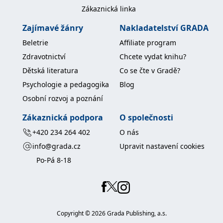
koncový uživatel používá
Zákaznická linka
webové stránky a
jakoukoli reklamu,
kterou koncový uživatel
Zajímavé žánry
Nakladatelství GRADA
mohl vidět před
návštěvou uvedeného
Beletrie
Affiliate program
webu.
Zdravotnictví
Chcete vydat knihu?
MR
7 dní
Toto je soubor cookie
Microsoft
první strany společnosti
Corporation
Dětská literatura
Co se čte v Gradě?
Microsoft MSN, který
.c.bing.com
používáme k měření
Psychologie a pedagogika
Blog
používání webu pro
interní analýzu.
Osobní rozvoj a poznání
_uetvid
1 rok
Toto je soubor cookie
Microsoft
Zákaznická podpora
O společnosti
využívaný společností
Corporation
Microsoft Bing Ads a je
.grada.cz
+420 234 264 402
O nás
sledovacím souborem
cookie. Umožňuje nám
info@grada.cz
Upravit nastavení cookies
komunikovat s
uživatelem, který již dříve
Po-Pá 8-18
navštívil náš web.
test_cookie
15 minut
Tento soubor cookie
Google LLC
nastavuje společnost
.doubleclick.net
DoubleClick (kterou
vlastní společnost
Google), aby zjistila, zda
prohlížeč návštěvníka
Copyright ©
2026
Grada Publishing, a.s.
webu podporuje
soubory cookie.