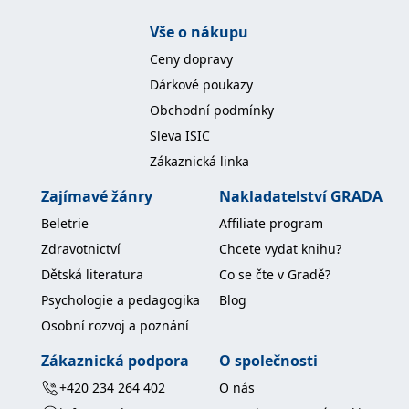
IDE
1 rok
Tento soubor cookie
Google LLC
Vše o nákupu
nastavuje společnost
.doubleclick.net
Doubleclick a provádí
Ceny dopravy
informace o tom, jak
koncový uživatel používá
Dárkové poukazy
webové stránky a
jakoukoli reklamu,
Obchodní podmínky
kterou koncový uživatel
mohl vidět před
Sleva ISIC
návštěvou uvedeného
webu.
Zákaznická linka
uid
.adform.net
2 měsíce
Tento soubor cookie
poskytuje jednoznačně
Zajímavé žánry
Nakladatelství GRADA
přiřazené strojově
generované ID uživatele
Beletrie
Affiliate program
a shromažďuje údaje o
aktivitě na webu. Tato
Zdravotnictví
Chcete vydat knihu?
data mohou být
odeslána k analýze a
Dětská literatura
Co se čte v Gradě?
hlášení třetí straně.
Psychologie a pedagogika
Blog
Osobní rozvoj a poznání
Zákaznická podpora
O společnosti
+420 234 264 402
O nás