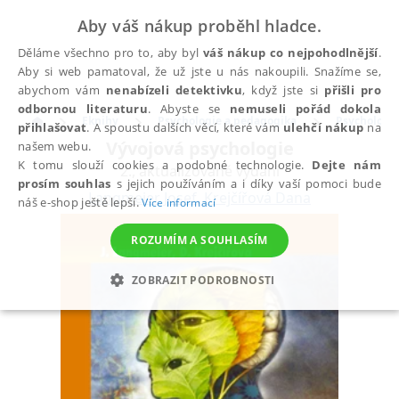
Aby váš nákup proběhl hladce.
Děláme všechno pro to, aby byl
váš nákup co nejpohodlnější
.
Aby si web pamatoval, že už jste u nás nakoupili. Snažíme se,
abychom vám
nenabízeli detektivku
, když jste si
přišli pro
odbornou literaturu
. Abyste se
nemuseli pořád dokola
Eknihy
Psychologie a pedagogika
Psychologi
přihlašovat
. A spoustu dalších věcí, které vám
ulehčí nákup
na
Vývojová psychologie
našem webu.
K tomu slouží cookies a podobné technologie.
Dejte nám
2., aktualizované vydání
prosím souhlas
s jejich používáním a i díky vaší pomoci bude
Langmeier Josef
,
Krejčířová Dana
náš e-shop ještě lepší.
Více informací
ROZUMÍM A SOUHLASÍM
ZOBRAZIT PODROBNOSTI
NEZBYTNÉ
ANALYTICKÉ
MARKETINGOVÉ
FUNKČNÍ
NEZAŘAZENÉ SOUBORY