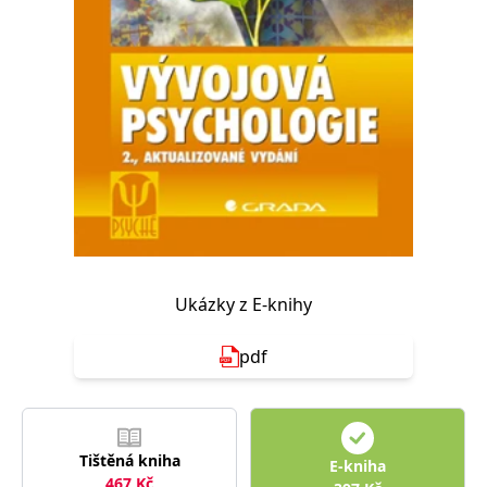
Nezbytné
Analytické
Marketingové
Funkční
Nezařazené soubory
Nezbytně nutné soubory cookie umožňují základní funkce webových
stránek, jako je přihlášení uživatele a správa účtu. Webové stránky nelze
bez nezbytně nutných souborů cookie správně používat.
Provider /
Název
Vyprší
Popis
Doména
CookieScriptConsent
1 měsíc
Tento soubor
CookieScript
cookie
www.grada.cz
používá
služba
Cookie-
Script.com k
Ukázky z E-knihy
zapamatování
předvoleb
souhlasu se
pdf
soubory
cookie
návštěvníků.
Je nutné, aby
banner
cookie
Cookie-
Tištěná kniha
Script.com
E-kniha
fungoval
467
Kč