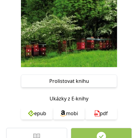
Nezbytné
Analytické
Marketingové
Funkční
Nezařazené soubory
Nezbytně nutné soubory cookie umožňují základní funkce webových
stránek, jako je přihlášení uživatele a správa účtu. Webové stránky nelze
bez nezbytně nutných souborů cookie správně používat.
Provider /
Název
Vyprší
Popis
Doména
CookieScriptConsent
1 měsíc
Tento soubor
CookieScript
cookie
www.grada.cz
používá
služba
Cookie-
Prolistovat knihu
Script.com k
zapamatování
předvoleb
souhlasu se
Ukázky z E-knihy
soubory
cookie
návštěvníků.
epub
mobi
pdf
Je nutné, aby
banner
cookie
Cookie-
Script.com
fungoval