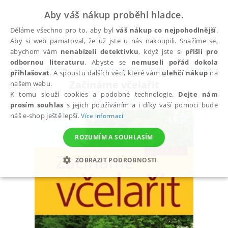
Aby váš nákup proběhl hladce.
Děláme všechno pro to, aby byl
váš nákup co nejpohodlnější
.
Aby si web pamatoval, že už jste u nás nakoupili. Snažíme se,
abychom vám
nenabízeli detektivku
, když jste si
přišli pro
odbornou literaturu
. Abyste se
nemuseli pořád dokola
Eknihy
Zahrada, zvířata, příroda
Chovatelství
přihlašovat
. A spoustu dalších věcí, které vám
ulehčí nákup
na
Začínáme včelařit
našem webu.
K tomu slouží cookies a podobné technologie.
Dejte nám
Šefčík Jozef
prosím souhlas
s jejich používáním a i díky vaší pomoci bude
náš e-shop ještě lepší.
Více informací
ROZUMÍM A SOUHLASÍM
ZOBRAZIT PODROBNOSTI
NEZBYTNÉ
ANALYTICKÉ
MARKETINGOVÉ
FUNKČNÍ
NEZAŘAZENÉ SOUBORY