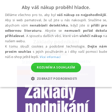
Aby váš nákup proběhl hladce.
Děláme všechno pro to, aby byl
váš nákup co nejpohodlnější
.
Aby si web pamatoval, že už jste u nás nakoupili. Snažíme se,
abychom vám
nenabízeli detektivku
, když jste si
přišli pro
odbornou literaturu
. Abyste se
nemuseli pořád dokola
Eknihy
Podnikání, ekonomie a finance
Podnik
přihlašovat
. A spoustu dalších věcí, které vám
ulehčí nákup
na
Základy podnikání
našem webu.
K tomu slouží cookies a podobné technologie.
Dejte nám
Teoretické poznatky, příklady a zkušenosti českých
prosím souhlas
s jejich používáním a i díky vaší pomoci bude
podnikatelů
náš e-shop ještě lepší.
Více informací
Srpová Jitka
,
Řehoř Václav
,
a kolektiv
ROZUMÍM A SOUHLASÍM
ZOBRAZIT PODROBNOSTI
NEZBYTNÉ
ANALYTICKÉ
MARKETINGOVÉ
FUNKČNÍ
NEZAŘAZENÉ SOUBORY