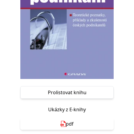
Nezbytné
Analytické
Marketingové
Funkční
Nezařazené soubory
Nezbytně nutné soubory cookie umožňují základní funkce webových
stránek, jako je přihlášení uživatele a správa účtu. Webové stránky nelze
bez nezbytně nutných souborů cookie správně používat.
Provider /
Název
Vyprší
Popis
Doména
CookieScriptConsent
1 měsíc
Tento soubor
CookieScript
cookie
www.grada.cz
používá
služba
Cookie-
Script.com k
zapamatování
předvoleb
Prolistovat knihu
souhlasu se
soubory
cookie
návštěvníků.
Ukázky z E-knihy
Je nutné, aby
banner
cookie
pdf
Cookie-
Script.com
fungoval