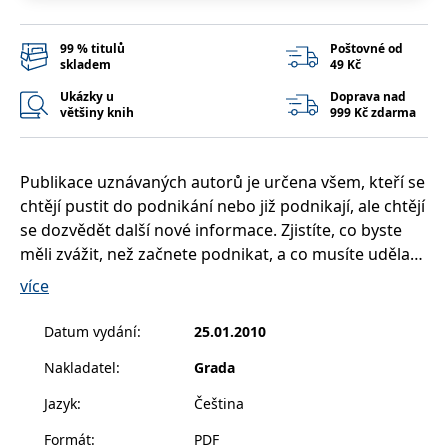
__cf_bm
30 minut
Tento soubor
Cloudflare Inc.
cookie se
.heureka.cz
používá k
99 % titulů
Poštovné od
rozlišení mezi
skladem
49 Kč
lidmi a
roboty. To je
pro web
Ukázky u
Doprava nad
přínosné, aby
většiny knih
999 Kč zdarma
bylo možné
podávat
platné zprávy
o používání
jejich
Publikace uznávaných autorů je určena všem, kteří se
webových
chtějí pustit do podnikání nebo již podnikají, ale chtějí
stránek.
se dozvědět další nové informace. Zjistíte, co byste
CookieConsent
1 rok
Tento soubor
Cybot A/S
cookie ukládá
www.bambook.cz
měli zvážit, než začnete podnikat, a co musíte udělat
stav souhlasu
pro zahájení podnikatelské činnosti, seznámíte se s
uživatele se
více
soubory
tím nejdůležitějším, co podnikatel musí vědět z oblasti
cookie pro
aktuální
managementu, marketingu, řízení lidských zdrojů a
Datum vydání
:
25.01.2010
doménu.
finančního řízení.
G_ENABLED_IDPS
1 rok 1
Slouží k
Google LLC
Nakladatel
:
Grada
měsíc
přihlášení
.www.grada.cz
pomocí
V závěru se s vámi úspěšní čeští podnikatelé podělí o
Jazyk
:
Čeština
Google
svůj podnikatelský příběh, dozvíte se, v čem tkví
ASP.NET_SessionId
Zavřením
Tento soubor
Microsoft
Formát
:
PDF
tajemství jejich úspěchu.
prohlížeče
cookie
Corporation