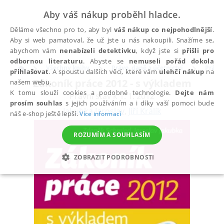
Aby váš nákup proběhl hladce.
Děláme všechno pro to, aby byl
váš nákup co nejpohodlnější
.
Aby si web pamatoval, že už jste u nás nakoupili. Snažíme se,
abychom vám
nenabízeli detektivku
, když jste si
přišli pro
odbornou literaturu
. Abyste se
nemuseli pořád dokola
Všechny knihy
Právo, daně a účetnictví
Právo
přihlašovat
. A spoustu dalších věcí, které vám
ulehčí nákup
na
Zákoník práce 2012 - s výkladem
našem webu.
K tomu slouží cookies a podobné technologie.
Dejte nám
Právní stav k 1. 1. 2012
prosím souhlas
s jejich používáním a i díky vaší pomoci bude
Jakubka Jaroslav
,
Jiří Králík
náš e-shop ještě lepší.
Více informací
ROZUMÍM A SOUHLASÍM
ZOBRAZIT PODROBNOSTI
NEZBYTNÉ
ANALYTICKÉ
MARKETINGOVÉ
FUNKČNÍ
NEZAŘAZENÉ SOUBORY