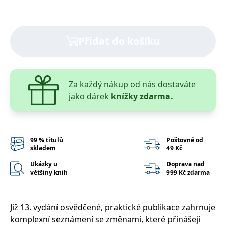
správně.
PHPSESSID
Zavřením
Cookie
PHP.net
prohlížeče
generovaný
www.bambook.cz
aplikacemi
Přidat do košíku
založenými
na jazyce
PHP. Toto je
univerzální
identifikátor
používaný k
udržování
Za každý nákup od nás dostaváte
proměnných
jako dárek
knížky zdarma.
relací
uživatelů.
Obvykle se
jedná o
náhodně
vygenerované
číslo, jeho
99 % titulů
Poštovné od
použití může
skladem
49 Kč
být specifické
pro daný
Ukázky u
Doprava nad
web, ale
většiny knih
999 Kč zdarma
dobrým
příkladem je
udržování
přihlášeného
stavu
Již 13. vydání osvědčené, praktické publikace zahrnuje
uživatele mezi
stránkami.
komplexní seznámení se změnami, které přinášejí