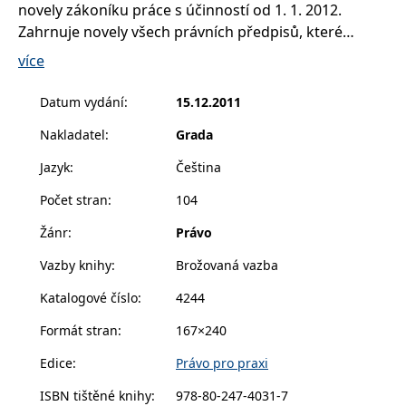
__cf_bm
30 minut
Tento soubor
novely zákoníku práce s účinností od 1. 1. 2012.
Cloudflare Inc.
cookie se
.heureka.cz
Zahrnuje novely všech právních předpisů, které
používá k
rozlišení mezi
jakkoliv ovlivňují znění zákoníku práce. Text tzv. velké
lidmi a
více
roboty. To je
novely zákoníku práce je pro snadnou orientaci
pro web
zvýrazněn. V knize najdete výklad známých odborníků
přínosné, aby
Datum vydání
:
15.12.2011
bylo možné
a spolutvůrců nového zákoníku práce.
podávat
Nakladatel
:
Grada
platné zprávy
o používání
jejich
Jazyk
:
Čeština
webových
stránek.
Počet stran
:
104
CookieConsent
1 rok
Tento soubor
Cybot A/S
cookie ukládá
www.bambook.cz
Žánr
:
Právo
stav souhlasu
uživatele se
soubory
Vazby knihy
:
Brožovaná vazba
cookie pro
aktuální
Katalogové číslo
:
4244
doménu.
G_ENABLED_IDPS
1 rok 1
Slouží k
Google LLC
Formát stran
:
167×240
měsíc
přihlášení
.www.grada.cz
pomocí
Edice
:
Právo pro praxi
Google
ASP.NET_SessionId
Zavřením
Tento soubor
Microsoft
ISBN tištěné knihy
:
978-80-247-4031-7
prohlížeče
cookie
Corporation