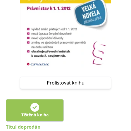
Nezbytné
Analytické
Marketingové
Funkční
Nezařazené soubory
Nezbytně nutné soubory cookie umožňují základní funkce webových
stránek, jako je přihlášení uživatele a správa účtu. Webové stránky nelze
bez nezbytně nutných souborů cookie správně používat.
Provider /
Název
Vyprší
Popis
Doména
CookieScriptConsent
1 měsíc
Tento soubor
CookieScript
cookie
www.grada.cz
používá
služba
Cookie-
Script.com k
Prolistovat knihu
zapamatování
předvoleb
souhlasu se
soubory
cookie
návštěvníků.
Je nutné, aby
banner
Tištěná kniha
cookie
Cookie-
Script.com
Titul doprodán
fungoval