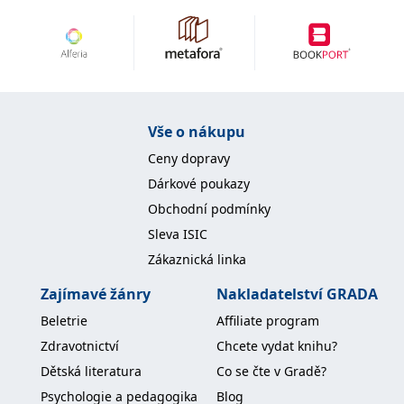
IDE
1 rok
Tento soubor cookie
Google LLC
nastavuje společnost
.doubleclick.net
Doubleclick a provádí
informace o tom, jak
koncový uživatel používá
webové stránky a
jakoukoli reklamu,
kterou koncový uživatel
mohl vidět před
Vše o nákupu
návštěvou uvedeného
webu.
Ceny dopravy
uid
.adform.net
2 měsíce
Tento soubor cookie
Dárkové poukazy
poskytuje jednoznačně
přiřazené strojově
Obchodní podmínky
generované ID uživatele
a shromažďuje údaje o
Sleva ISIC
aktivitě na webu. Tato
data mohou být
Zákaznická linka
odeslána k analýze a
hlášení třetí straně.
Zajímavé žánry
Nakladatelství GRADA
Beletrie
Affiliate program
Zdravotnictví
Chcete vydat knihu?
Dětská literatura
Co se čte v Gradě?
Psychologie a pedagogika
Blog