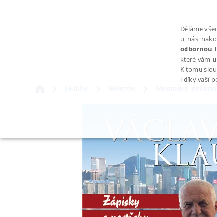
Děláme všec
u nás nako
odbornou l
které vám
u
K tomu slou
i díky vaší 
Eknihy
Beletrie
Memoáry, osobnos
NEZBYTNÉ
Nezbytně nutné soubory cookie umožňují základní funkce webovýc
Provider /