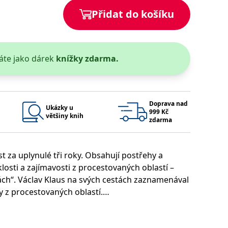
Přidat do košíku
 se soubory cookie návštěvníků. Je nutné, aby banner cookie
používaný k udržování proměnných relací uživatelů. Obvykle se
obrým příkladem je udržování přihlášeného stavu uživatele
áte jako dárek
knížky zdarma.
y bylo možné podávat platné zprávy o používání jejich
u.
Doprava nad
Ukázky u
999 Kč
většiny knih
zdarma
st za uplynulé tři roky. Obsahují postřehy a
losti a zajímavosti z procestovaných oblastí –
ch“. Václav Klaus na svých cestách zaznamenával
Vyprší
Popis
ly z procestovaných oblastí.
ění správného vzhledu dialogových oken.
1 rok
### Luigisbox???
avštívenou stránku a slouží k počítání a sledování zobrazení
jazyků a zemí
1 rok
 které dokreslují navštívená místa.
u na sociálních médiích. Může také shromažďovat informace o
avštívené stránky.