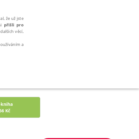
l, že už jste
si
přišli pro
dalších věcí,
 používáním a
AŘAZENÉ SOUBORY
-kniha
66
Kč
bytně nutných souborů cookie správně používat.