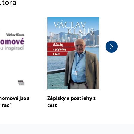
utora
onomové jsou
Zápisky a postřehy z
Zničí n
irací
cest
boj s 