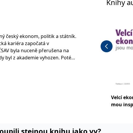
Knihy a
ý český ekonom, politik a státník.
ká kariéra započatá v
SAV byla nuceně přerušena na
kdy byl z akademie vyhozen. Poté
desátých let ve Státní bance
ademické činnosti se opět mohl
 kdy nastoupil do Prognostického
Velcí ek
pil aktivně do politiky a jako jeden
mou insp
ého fóra se staljednou z vůdčích
 hospodářské transformace země,
ani s akademickým světem. Byl
inancí v letech 1989–1992 a v letech
koupili stejnou knihu jako vy?