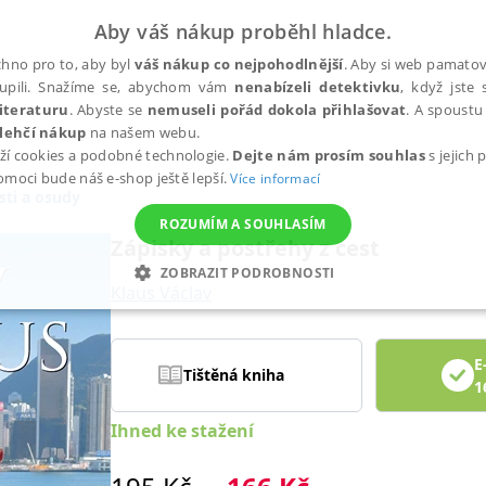
Aby váš nákup proběhl hladce.
hno pro to, aby byl
váš nákup co nejpohodlnější
. Aby si web pamatova
upili. Snažíme se, abychom vám
nenabízeli detektivku
, když jste 
iteraturu
. Abyste se
nemuseli pořád dokola přihlašovat
. A spoustu 
lehčí nákup
na našem webu.
ží cookies a podobné technologie.
Dejte nám prosím souhlas
s jejich
pomoci bude náš e-shop ještě lepší.
Více informací
ti a osudy
ROZUMÍM A SOUHLASÍM
Zápisky a postřehy z cest
ZOBRAZIT PODROBNOSTI
Klaus Václav
ANALYTICKÉ
MARKETINGOVÉ
FUNKČNÍ
NEZ
E
Tištěná kniha
1
Nezbytné
Analytické
Marketingové
Funkční
Nezařazené soubory
Ihned ke stažení
h stránek, jako je přihlášení uživatele a správa účtu. Webové stránky nelze bez nez