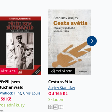
Akce -47%
Výjimečná cena
Akce -2
Přežil jsem
Cesta světla
Chlapec
Buchenwald
pochod
Asejev Stanislav
,
Whitlock Flint
Gros Louis
Od
165
Kč
Taussig 
159
Kč
Od
178
Skladem
Poslední kusy
Sklade