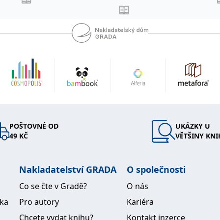
a oficiálních webových stránkách. V
eissem natočili také krátký pozdrav
. A také nám prozradil něco málo ze
 co ho spojuje s českou republikou.
n Weiss podepisuje české vydání
i v Římě, květen 2013
POŠTOVNÉ OD
UKÁZKY U
49 KČ
VĚTŠINY KNI
Nakladatelství GRADA
O společnosti
Co se čte v Gradě?
O nás
ika
Pro autory
Kariéra
Chcete vydat knihu?
Kontakt inzerce