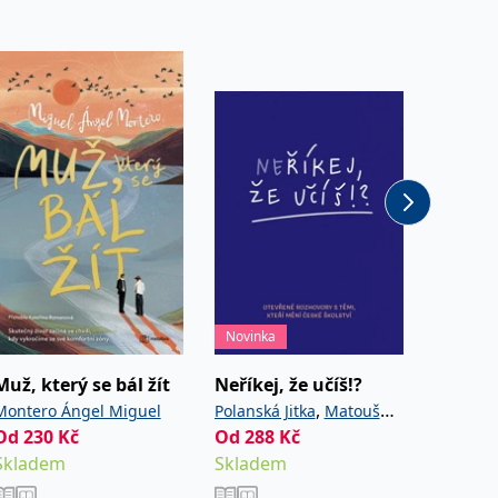
Novinka
Novinka
Muž, který se bál žít
Neříkej, že učíš!?
Houbov
,
Montero Ángel Miguel
Polanská Jitka
Matoušů
Golasov
Od
230
Kč
Od
288
,
Kč
Od
411
Hana
Noviková Zuzana
Skladem
Skladem
Sklade