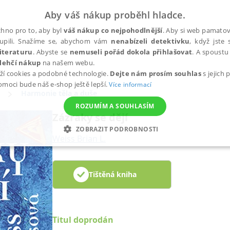
Aby váš nákup proběhl hladce.
hno pro to, aby byl
váš nákup co nejpohodlnější
. Aby si web pamatova
upili. Snažíme se, abychom vám
nenabízeli detektivku
, když jste 
iteraturu
. Abyste se
nemuseli pořád dokola přihlašovat
. A spoustu 
lehčí nákup
na našem webu.
ží cookies a podobné technologie.
Dejte nám prosím souhlas
s jejich
pomoci bude náš e-shop ještě lepší.
Více informací
Harmonie těla a duše
ROZUMÍM A SOUHLASÍM
Zázraky se dějí
ZOBRAZIT PODROBNOSTI
Weiss Brian L.
ANALYTICKÉ
MARKETINGOVÉ
FUNKČNÍ
NEZ
Tištěná kniha
Nezbytné
Analytické
Marketingové
Funkční
Nezařazené soubory
h stránek, jako je přihlášení uživatele a správa účtu. Webové stránky nelze bez nez
Titul doprodán