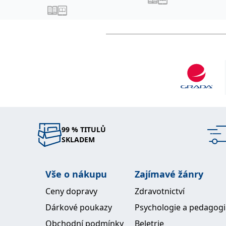
Můžete ho navštívit i n
Římě jsme s Brianem W
pro jeho české čtenáře
svých minulých životů,
Zdroj fotografie: Bria
knihy na svém seminář
99 % TITULŮ
SKLADEM
Vše o nákupu
Zajímavé žánry
Ceny dopravy
Zdravotnictví
Dárkové poukazy
Psychologie a pedagog
Obchodní podmínky
Beletrie