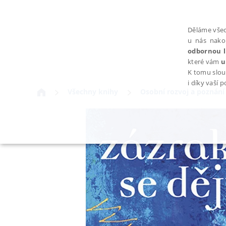
Děláme všec
u nás nako
odbornou l
které vám
u
K tomu slou
i díky vaší 
Všechny knihy
Osobní rozvoj a poznání
NEZBYTNÉ
Nezbytně nutné soubory cookie umožňují základní funkce webovýc
Provider /