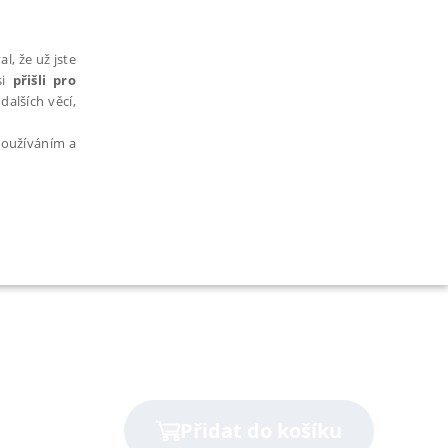
l, že už jste
si
přišli pro
dalších věcí,
 používáním a
AŘAZENÉ SOUBORY
bytně nutných souborů cookie správně používat.
Přidat do košíku