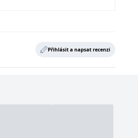
vit pomocí vložených skriptů Microsoft. Široce se věří, že se
ěpodobně použit jako pro správu stavu relace.
l používá webové stránky a jakoukoli reklamu, kterou koncový
Přihlásit a napsat recenzi
u pro interní analýzu.
ňuje nám komunikovat s uživatelem, který již dříve navštívil
, zda prohlížeč návštěvníka webu podporuje soubory cookie.
l používá webové stránky a jakoukoli reklamu, kterou koncový
 údaje o aktivitě na webu. Tato data mohou být odeslána k