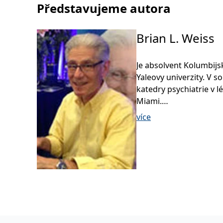
Představujeme autora
Brian L. Weiss
Je absolvent Kolumbijsk
Yaleovy univerzity. V 
katedry psychiatrie v 
Miami.
více
Přestože svou kariéru z
materialisticky smýšlej
převratné obrátky ve ch
hypnóze jakoby nastoupi
a události, o kterých 
Weiss byl – dle vlastní
vědy se rozhodl tento 
že bychom mohli žít v
překvapení zjistil, že