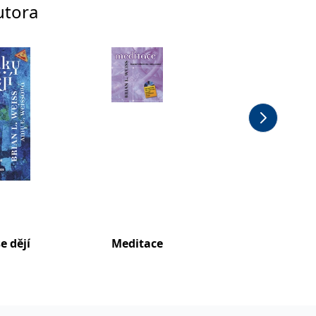
utora
e dějí
Meditace
Uvolněn
dosaže
klidu