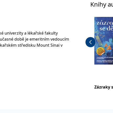
Knihy a
é univerzity a lékařské fakulty
současné době je emeritním vedoucím
lékařském středisku Mount Sinai v
ahájil jako značně skeptický a
ící vědec, všechno nabralo doslova
víli, kdy jedna z jeho pacientek v
la do stroje času a začala líčit věci
Zázraky s
normálně nemohla vůbec vědět. Dr.
ch slov – v šoku, ale jako pravý muž
prapodivný fenomén, čili možnost,
ícekrát prozkoumat. Ke svému
 hypnotické rozpomenutí na minulé