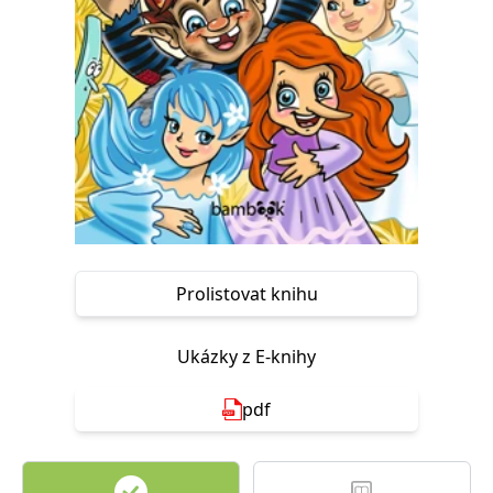
Nezbytné
Analytické
Marketingové
Funkční
Nezařazené soubory
Nezbytně nutné soubory cookie umožňují základní funkce webových
stránek, jako je přihlášení uživatele a správa účtu. Webové stránky nelze
bez nezbytně nutných souborů cookie správně používat.
Provider /
Název
Vyprší
Popis
Doména
CookieScriptConsent
1 měsíc
Tento soubor
CookieScript
cookie
www.grada.cz
používá
služba
Cookie-
Prolistovat knihu
Script.com k
zapamatování
předvoleb
souhlasu se
Ukázky z E-knihy
soubory
cookie
návštěvníků.
pdf
Je nutné, aby
banner
cookie
Cookie-
Script.com
fungoval