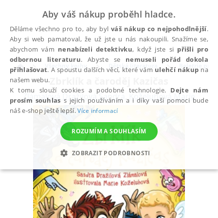
Aby váš nákup proběhl hladce.
Děláme všechno pro to, aby byl
váš nákup co nejpohodlnější
.
Aby si web pamatoval, že už jste u nás nakoupili. Snažíme se,
abychom vám
nenabízeli detektivku
, když jste si
přišli pro
odbornou literaturu
. Abyste se
nemuseli pořád dokola
Všechny knihy
Dětská literatura
Beletrie pro d
přihlašovat
. A spoustu dalších věcí, které vám
ulehčí nákup
na
Zbrklík a čaroděj Kazičas
našem webu.
K tomu slouží cookies a podobné technologie.
Dejte nám
Zlámalová Dražilová Sandra
,
Koželuhová Marie
prosím souhlas
s jejich používáním a i díky vaší pomoci bude
náš e-shop ještě lepší.
Více informací
ROZUMÍM A SOUHLASÍM
ZOBRAZIT PODROBNOSTI
NEZBYTNÉ
ANALYTICKÉ
MARKETINGOVÉ
FUNKČNÍ
NEZAŘAZENÉ SOUBORY