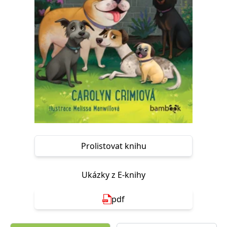
Nezbytné
Analytické
Marketingové
Funkční
Nezařazené soubory
Nezbytně nutné soubory cookie umožňují základní funkce webových
stránek, jako je přihlášení uživatele a správa účtu. Webové stránky nelze
bez nezbytně nutných souborů cookie správně používat.
Provider /
Název
Vyprší
Popis
Doména
CookieScriptConsent
1 měsíc
Tento soubor
CookieScript
cookie
www.grada.cz
používá
služba
Cookie-
Script.com k
Prolistovat knihu
zapamatování
předvoleb
souhlasu se
soubory
Ukázky z E-knihy
cookie
návštěvníků.
Je nutné, aby
banner
pdf
cookie
Cookie-
Script.com
fungoval