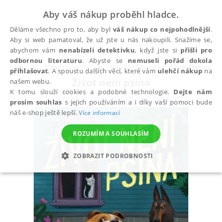
Aby váš nákup proběhl hladce.
Děláme všechno pro to, aby byl
váš nákup co nejpohodlnější
.
Aby si web pamatoval, že už jste u nás nakoupili. Snažíme se,
abychom vám
nenabízeli detektivku
, když jste si
přišli pro
odbornou literaturu
. Abyste se
nemuseli pořád dokola
Všechny knihy
Dětská literatura
Beletrie pro d
přihlašovat
. A spoustu dalších věcí, které vám
ulehčí nákup
na
Život není psina
našem webu.
K tomu slouží cookies a podobné technologie.
Dejte nám
Crimiová Carolyn
,
Manwillová Melissa
prosím souhlas
s jejich používáním a i díky vaší pomoci bude
náš e-shop ještě lepší.
Více informací
ROZUMÍM A SOUHLASÍM
ZOBRAZIT PODROBNOSTI
NEZBYTNÉ
ANALYTICKÉ
MARKETINGOVÉ
FUNKČNÍ
NEZAŘAZENÉ SOUBORY