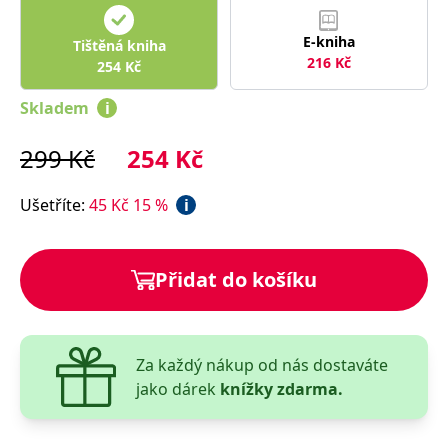
správně.
PHPSESSID
Zavřením
Cookie
PHP.net
E-kniha
Tištěná kniha
prohlížeče
generovaný
www.bambook.cz
216
Kč
aplikacemi
254
Kč
založenými
na jazyce
Skladem
i
PHP. Toto je
univerzální
identifikátor
používaný k
299
Kč
254
Kč
udržování
proměnných
relací
Ušetříte
:
45
Kč
15
%
i
uživatelů.
Obvykle se
jedná o
náhodně
vygenerované
číslo, jeho
Přidat do košíku
použití může
být specifické
pro daný
web, ale
dobrým
příkladem je
Za každý nákup od nás dostaváte
udržování
přihlášeného
jako dárek
knížky zdarma.
stavu
uživatele mezi
stránkami.