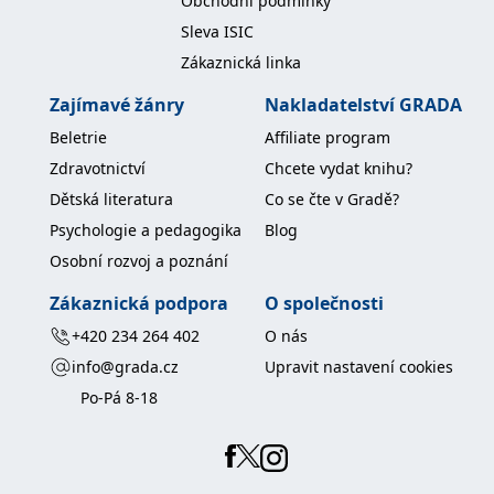
Obchodní podmínky
Sleva ISIC
IDE
1 rok
Tento soubor cookie
Google LLC
nastavuje společnost
.doubleclick.net
Zákaznická linka
Doubleclick a provádí
informace o tom, jak
koncový uživatel používá
Zajímavé žánry
Nakladatelství GRADA
webové stránky a
jakoukoli reklamu,
Beletrie
Affiliate program
kterou koncový uživatel
mohl vidět před
Zdravotnictví
Chcete vydat knihu?
návštěvou uvedeného
webu.
Dětská literatura
Co se čte v Gradě?
uid
.adform.net
2 měsíce
Tento soubor cookie
Psychologie a pedagogika
Blog
poskytuje jednoznačně
přiřazené strojově
Osobní rozvoj a poznání
generované ID uživatele
a shromažďuje údaje o
aktivitě na webu. Tato
Zákaznická podpora
O společnosti
data mohou být
odeslána k analýze a
+420 234 264 402
O nás
hlášení třetí straně.
info@grada.cz
Upravit nastavení cookies
Po-Pá 8-18