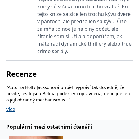
se měly zobrazovat a
knihy sú vďaka tomu trochu vratké. Pri
které by mohly být
relevantní pro
tejto knize sa síce len trochu kývu dvere
koncového uživatele,
který si prohlíží web.
v pántoch, ale predsa len sa kývu. Čiže
za mňa to noe je na plný počet, ale
MUID
1 rok
Tento soubor cookie je v
Microsoft
Microsoftu široce
Corporation
čítanie som si užila a odporúčam, ak
používán jako jedinečný
.clarity.ms
identifikátor uživatele.
máte radi dynamické thrillery alebo true
Lze jej nastavit pomocí
vložených skriptů
crime seriály.
Microsoft. Široce se věří,
že se synchronizuje s
mnoha různými
doménami společnosti
Recenze
Microsoft, což umožňuje
sledování uživatelů.
sid
.seznam.cz
1 měsíc
Toto je velmi běžný
"Autorka Holly Jacksonová příběh vypráví tak dovedně, že
název souboru cookie,
nevíte, jestli jsou Belina podezření oprávněná, nebo jde jen
ale pokud je nalezen
jako soubor cookie
o její obranný mechanismus..."
relace, bude
- Centrum-detektivky.cz
pravděpodobně použit
více
jako pro správu stavu
relace.
"Musím říct, že jsem celou dobu tušila, co Bel objeví, ale
stejně jsem i ve svých představách byla na hony vzdálena
_gcl_au
3 měsíce
Tento soubor cookie
Google LLC
Populární mezi ostatními čtenáři
nastavuje společnost
.grada.cz
hrůznému příběhu, který pro čtenáře Holly Jackson
Doubleclick a provádí
vymyslela. Na její fantazii opravdu nestačím. Navíc vše
informace o tom, jak