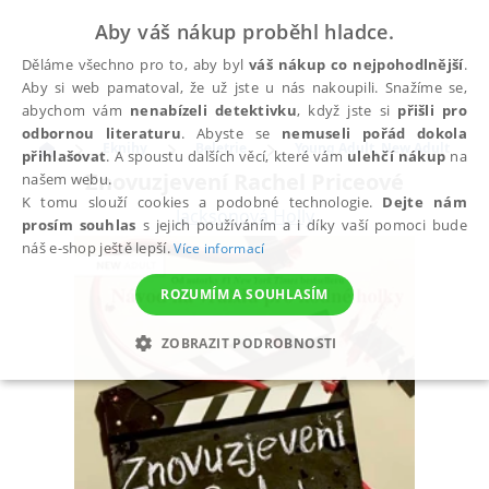
Aby váš nákup proběhl hladce.
Děláme všechno pro to, aby byl
váš nákup co nejpohodlnější
.
Aby si web pamatoval, že už jste u nás nakoupili. Snažíme se,
abychom vám
nenabízeli detektivku
, když jste si
přišli pro
odbornou literaturu
. Abyste se
nemuseli pořád dokola
Eknihy
Beletrie
Young Adult, New Adult
přihlašovat
. A spoustu dalších věcí, které vám
ulehčí nákup
na
Znovuzjevení Rachel Priceové
našem webu.
K tomu slouží cookies a podobné technologie.
Dejte nám
Jacksonová Holly
prosím souhlas
s jejich používáním a i díky vaší pomoci bude
náš e-shop ještě lepší.
Více informací
ROZUMÍM A SOUHLASÍM
ZOBRAZIT PODROBNOSTI
NEZBYTNÉ
ANALYTICKÉ
MARKETINGOVÉ
FUNKČNÍ
NEZAŘAZENÉ SOUBORY