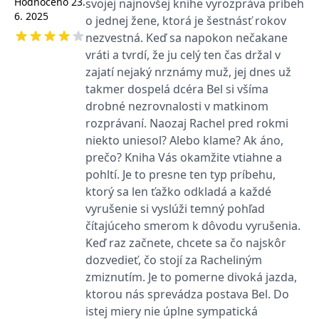
Hodnoceno
23.
svojej najnovšej knihe vyrozpráva príbeh
používá k rozlišení
MUID
1 rok
Tento soubor cookie je v
prohlížeče
Microsoft
6. 2025
jedinečných uživatelů
o jednej žene, ktorá je šestnásť rokov
Microsoftu široce
Corporation
přiřazením náhodně
používán jako jedinečný
_____tempSessionKey_____
www.grada.cz
1 rok 1
.bing.com
nezvestná. Keď sa napokon nečakane
vygenerovaného čísla
identifikátor uživatele.
měsíc
jako identifikátoru
Lze jej nastavit pomocí
vráti a tvrdí, že ju celý ten čas držal v
klienta. Je součástí
vložených skriptů
MSPTC
1 rok
Microsoft
každého požadavku na
Microsoft. Široce se věří,
zajatí nejaký nrznámy muž, jej dnes už
.bing.com
stránku na webu a slouží
že se synchronizuje s
k výpočtu údajů o
takmer dospelá dcéra Bel si všíma
mnoha různými
inco_session_temp_browser
www.grada.cz
1 hodina
návštěvnících, relacích a
doménami společnosti
drobné nezrovnalosti v matkinom
kampaních pro analytické
Microsoft, což umožňuje
incomaker_p
www.grada.cz
1 rok 1
přehledy webů.
sledování uživatelů.
rozprávaní. Naozaj Rachel pred rokmi
měsíc
VisitorStatus
1 rok
Označuje, zda je
Kentiko
niekto uniesol? Alebo klame? Ak áno,
SM
.c.clarity.ms
Zavřením
Toto je soubor cookie
_hjSessionUser_3630783
.grada.cz
1 rok
1
návštěvník nový nebo se
Software LLC
prohlížeče
první strany společnosti
prečo? Kniha Vás okamžite vtiahne a
měsíc
vrací. Používá se ke
www.grada.cz
Microsoft MSN, který
sledování statistiky
používáme k měření
pohltí. Je to presne ten typ príbehu,
návštěvníků ve webové
používání webu pro
analýze.
interní analýzu.
ktorý sa len ťažko odkladá a každé
vyrušenie si vyslúži temný pohľad
CurrentContact
1 rok
Ukládá identifikátor GUID
Kentiko
MR
7 dní
Toto je soubor cookie
Microsoft
1
kontaktu souvisejícího s
Software LLC
první strany společnosti
Corporation
čítajúceho smerom k dôvodu vyrušenia.
měsíc
aktuálním návštěvníkem
www.grada.cz
Microsoft MSN, který
.c.clarity.ms
webu. Slouží ke
používáme k měření
Keď raz začnete, chcete sa čo najskôr
sledování aktivit na
používání webu pro
webu.
dozvedieť, čo stojí za Racheliným
interní analýzu.
zmiznutím. Je to pomerne divoká jazda,
C
1 měsíc 1
Zjistěte, zda prohlížeč
Adform
den
uživatele podporuje
.adform.net
ktorou nás sprevádza postava Bel. Do
soubory cookie.
istej miery nie úplne sympatická