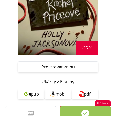
Nezbytné
Analytické
Marketingové
Funkční
Nezařazené soubory
Nezbytně nutné soubory cookie umožňují základní funkce webových
stránek, jako je přihlášení uživatele a správa účtu. Webové stránky nelze
bez nezbytně nutných souborů cookie správně používat.
Provider /
Název
Vyprší
Popis
Doména
-25 %
CookieScriptConsent
1 měsíc
Tento soubor
CookieScript
cookie
www.grada.cz
používá
služba
Prolistovat knihu
Cookie-
Script.com k
zapamatování
předvoleb
Ukázky z E-knihy
souhlasu se
soubory
cookie
návštěvníků.
epub
mobi
pdf
Je nutné, aby
banner
cookie
Akční cena
Cookie-
Script.com
fungoval