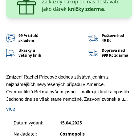
Za každý nákup od nás dostaváte
__cf_bm
30 minut
Tento soubor
Cloudflare Inc.
cookie se
.heureka.cz
jako dárek
knížky zdarma.
používá k
rozlišení mezi
lidmi a
roboty. To je
pro web
přínosné, aby
99 % titulů
Poštovné od
bylo možné
skladem
49 Kč
podávat
platné zprávy
o používání
Ukázky u
Doprava nad
jejich
většiny knih
999 Kč zdarma
webových
stránek.
CookieConsent
1 rok
Tento soubor
Cybot A/S
cookie ukládá
www.bambook.cz
Z
mizení Rachel Priceové dodnes zůstává jedním z
stav souhlasu
nejznámějších nevyřešených případů v Americe.
uživatele se
soubory
Osmnáctiletá Bel má ovšem jasno – matka ji zkrátka opustila.
cookie pro
aktuální
Jednoho dne se však stane nemožné. Zazvoní zvonek a u
doménu.
dveří nestojí nikdo jiný než Rachel – zubožená, špinavá a
více
G_ENABLED_IDPS
1 rok 1
Slouží k
Google LLC
k smrti vyděšená. Ukáže se totiž, že neutekla. Byla unesena
měsíc
přihlášení
.www.grada.cz
pomocí
neznámým mužem, který ji celých šestnáct let držel v zajetí.
Datum vydání
:
15.04.2025
Google
Šťastné shledání kazí jediná věc – Bel si jako jediná začíná
ASP.NET_SessionId
Zavřením
Tento soubor
Microsoft
Nakladatel
:
Cosmopolis
všímat, že matčina historka má trhliny. Že by o svém zmizení
prohlížeče
cookie
Corporation