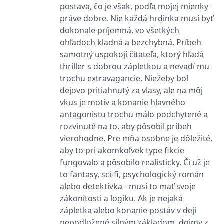
_fbp
3 měsíce
Používá Facebook k
Meta Platform
postava, čo je však, podľa mojej mienky
poskytování řady
Inc.
reklamních produktů,
.grada.cz
práve dobre. Nie každá hrdinka musí byť
jako je nabízení cen v
dokonale príjemná, vo všetkých
reálném čase od
inzerentů třetích stran.
ohľadoch kladná a bezchybná. Príbeh
SRM_B
1 rok
Toto je cookie první
Microsoft
samotný uspokojí čitateľa, ktorý hľadá
strany společnosti
Corporation
Microsoft MSN, které
thriller s dobrou zápletkou a nevadí mu
.c.bing.com
zajišťuje správné
trochu extravagancie. Niežeby bol
fungování této webové
stránky.
dejovo pritiahnutý za vlasy, ale na môj
ANONCHK
10 minut
Tento soubor cookie
Microsoft
vkus je motív a konanie hlavného
provádí informace o
Corporation
antagonistu trochu málo podchytené a
tom, jak koncový
.c.clarity.ms
uživatel používá web, a
rozvinuté na to, aby pôsobil príbeh
jakoukoli reklamu,
kterou koncový uživatel
vierohodne. Pre mňa osobne je dôležité,
mohl vidět před
aby to pri akomkoľvek type fikcie
návštěvou uvedeného
webu.
fungovalo a pôsobilo realisticky. Či už je
__utmzzses
Zavřením
Parametry UTM
Google LLC
to fantasy, sci-fi, psychologický román
prohlížeče
používané pro reklamu /
.grada.cz
sledování pomocí
alebo detektívka - musí to mať svoje
Google Analytics
zákonitosti a logiku. Ak je nejaká
_uetsid
1 den
Tento soubor cookie
Microsoft
zápletka alebo konanie postáv v deji
používá společnost Bing
Corporation
k určení, jaké reklamy by
nepodložené silným základom, dojmy z
.grada.cz