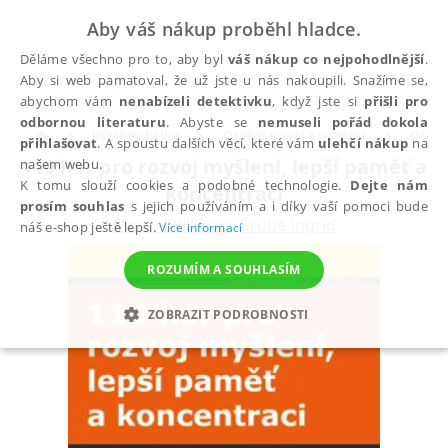
Aby váš nákup proběhl hladce.
Děláme všechno pro to, aby byl
váš nákup co nejpohodlnější
.
Aby si web pamatoval, že už jste u nás nakoupili. Snažíme se,
abychom vám
nenabízeli detektivku
, když jste si
přišli pro
odbornou literaturu
. Abyste se
nemuseli pořád dokola
Všechny knihy
Osobní rozvoj a poznání
Osobní
přihlašovat
. A spoustu dalších věcí, které vám
ulehčí nákup
na
110 her pro rozvoj myšlení, lepší paměť a
našem webu.
K tomu slouží cookies a podobné technologie.
Dejte nám
koncentraci
prosím souhlas
s jejich používáním a i díky vaší pomoci bude
Moser-Will Ines
,
Grube Ingrid
náš e-shop ještě lepší.
Více informací
ROZUMÍM A SOUHLASÍM
ZOBRAZIT PODROBNOSTI
NEZBYTNÉ
ANALYTICKÉ
MARKETINGOVÉ
FUNKČNÍ
NEZAŘAZENÉ SOUBORY