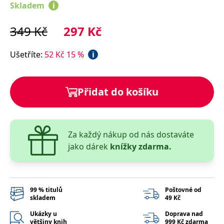
správně.
Skladem
i
PHPSESSID
Zavřením
Cookie
PHP.net
prohlížeče
generovaný
www.bambook.cz
349
Kč
297
Kč
aplikacemi
založenými
na jazyce
PHP. Toto je
Ušetříte
:
52
Kč
15
%
i
univerzální
identifikátor
používaný k
udržování
proměnných
Přidat do košíku
relací
uživatelů.
Obvykle se
jedná o
náhodně
vygenerované
Za každý nákup od nás dostaváte
číslo, jeho
použití může
jako dárek
knížky zdarma.
být specifické
pro daný
web, ale
dobrým
příkladem je
udržování
99 % titulů
Poštovné od
přihlášeného
skladem
49 Kč
stavu
uživatele mezi
Ukázky u
Doprava nad
stránkami.
většiny knih
999 Kč zdarma