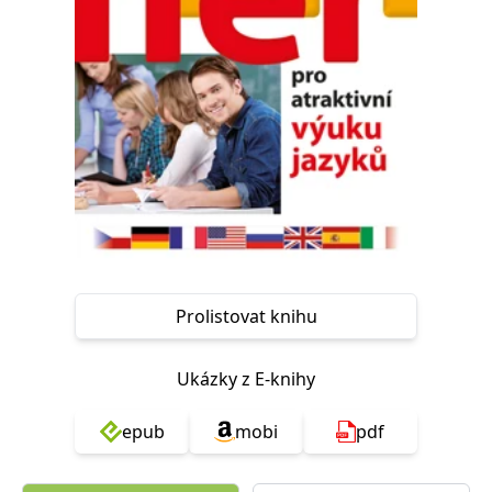
Nezbytné
Analytické
Marketingové
Funkční
Nezařazené soubory
Nezbytně nutné soubory cookie umožňují základní funkce webových
stránek, jako je přihlášení uživatele a správa účtu. Webové stránky nelze
bez nezbytně nutných souborů cookie správně používat.
Provider /
Název
Vyprší
Popis
Doména
CookieScriptConsent
1 měsíc
Tento soubor
CookieScript
cookie
www.grada.cz
používá
služba
Cookie-
Script.com k
Prolistovat knihu
zapamatování
předvoleb
souhlasu se
soubory
Ukázky z E-knihy
cookie
návštěvníků.
Je nutné, aby
banner
epub
mobi
pdf
cookie
Cookie-
Script.com
fungoval