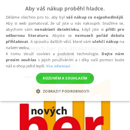
Aby váš nákup proběhl hladce.
Děláme všechno pro to, aby byl
váš nákup co nejpohodlnější
.
Aby si web pamatoval, že už jste u nás nakoupili. Snažíme se,
abychom vám
nenabízeli detektivku
, když jste si
přišli pro
odbornou literaturu
. Abyste se
nemuseli pořád dokola
Všechny knihy
Jazyky
Ostatní jazyky
přihlašovat
. A spoustu dalších věcí, které vám
ulehčí nákup
na
111 nových her pro atraktivní výuku
našem webu.
K tomu slouží cookies a podobné technologie.
Dejte nám
jazyků
prosím souhlas
s jejich používáním a i díky vaší pomoci bude
Hladík Petr
náš e-shop ještě lepší.
Více informací
ROZUMÍM A SOUHLASÍM
ZOBRAZIT PODROBNOSTI
NEZBYTNÉ
ANALYTICKÉ
MARKETINGOVÉ
FUNKČNÍ
NEZAŘAZENÉ SOUBORY