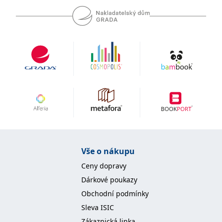
se měly zobrazovat a
které by mohly být
relevantní pro
koncového uživatele,
který si prohlíží web.
MUID
1 rok
Tento soubor cookie je v
Microsoft
Microsoftu široce
Corporation
používán jako jedinečný
.clarity.ms
identifikátor uživatele.
Lze jej nastavit pomocí
vložených skriptů
Microsoft. Široce se věří,
že se synchronizuje s
mnoha různými
doménami společnosti
Microsoft, což umožňuje
sledování uživatelů.
sid
.seznam.cz
1 měsíc
Toto je velmi běžný
název souboru cookie,
Vše o nákupu
ale pokud je nalezen
jako soubor cookie
relace, bude
Ceny dopravy
pravděpodobně použit
jako pro správu stavu
Dárkové poukazy
relace.
Obchodní podmínky
_gcl_au
3 měsíce
Tento soubor cookie
Google LLC
nastavuje společnost
.grada.cz
Sleva ISIC
Doubleclick a provádí
informace o tom, jak
Zákaznická linka