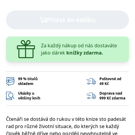
správně.
PHPSESSID
Zavřením
Cookie
PHP.net
prohlížeče
generovaný
www.bambook.cz
Přidat do košíku
aplikacemi
založenými
na jazyce
PHP. Toto je
univerzální
identifikátor
používaný k
Za každý nákup od nás dostaváte
udržování
jako dárek
knížky zdarma.
proměnných
relací
uživatelů.
Obvykle se
jedná o
náhodně
vygenerované
99 % titulů
Poštovné od
číslo, jeho
skladem
49 Kč
použití může
být specifické
Ukázky u
Doprava nad
pro daný
většiny knih
999 Kč zdarma
web, ale
dobrým
příkladem je
udržování
přihlášeného
Čtenáři se dostává do rukou v této knize sto padesát
stavu
uživatele mezi
rad pro různé životní situace, do kterých se každý
stránkami.
člověk běžně dříve nebo později nevyhnutelně ve