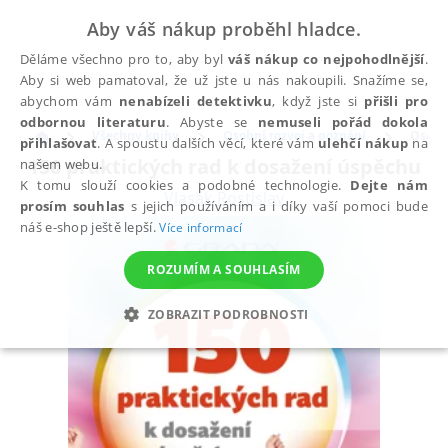
Aby váš nákup proběhl hladce.
Děláme všechno pro to, aby byl
váš nákup co nejpohodlnější
.
Aby si web pamatoval, že už jste u nás nakoupili. Snažíme se,
abychom vám
nenabízeli detektivku
, když jste si
přišli pro
odbornou literaturu
. Abyste se
nemuseli pořád dokola
Všechny knihy
Osobní rozvoj a poznání
Osobní
přihlašovat
. A spoustu dalších věcí, které vám
ulehčí nákup
na
150 praktických rad k dosažení úspěchu
našem webu.
K tomu slouží cookies a podobné technologie.
Dejte nám
Vlasák Rostislav
prosím souhlas
s jejich používáním a i díky vaší pomoci bude
náš e-shop ještě lepší.
Více informací
ROZUMÍM A SOUHLASÍM
ZOBRAZIT PODROBNOSTI
NEZBYTNÉ
ANALYTICKÉ
MARKETINGOVÉ
FUNKČNÍ
NEZAŘAZENÉ SOUBORY