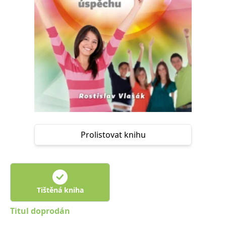
Nezbytné
Analytické
Marketingové
Funkční
Nezařazené soubory
Nezbytně nutné soubory cookie umožňují základní funkce webových
stránek, jako je přihlášení uživatele a správa účtu. Webové stránky nelze
bez nezbytně nutných souborů cookie správně používat.
Provider /
Název
Vyprší
Popis
Doména
CookieScriptConsent
1 měsíc
Tento soubor
CookieScript
cookie
www.grada.cz
používá
služba
Cookie-
Prolistovat knihu
Script.com k
zapamatování
předvoleb
souhlasu se
soubory
cookie
návštěvníků.
Je nutné, aby
Tištěná kniha
banner
cookie
Cookie-
Titul doprodán
Script.com
fungoval