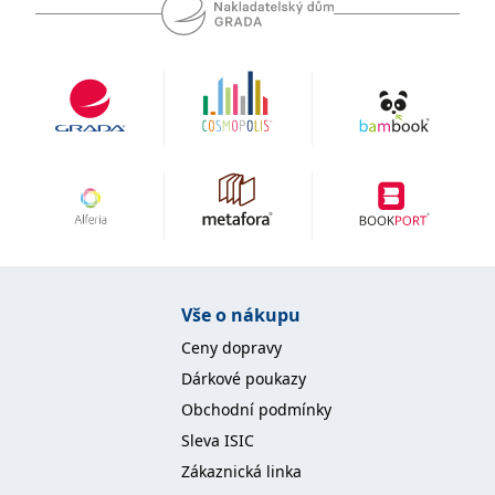
IDE
1 rok
Tento soubor cookie
Google LLC
nastavuje společnost
.doubleclick.net
Doubleclick a provádí
informace o tom, jak
koncový uživatel používá
webové stránky a
jakoukoli reklamu,
kterou koncový uživatel
mohl vidět před
návštěvou uvedeného
webu.
uid
.adform.net
2 měsíce
Tento soubor cookie
poskytuje jednoznačně
přiřazené strojově
generované ID uživatele
a shromažďuje údaje o
aktivitě na webu. Tato
data mohou být
Vše o nákupu
odeslána k analýze a
hlášení třetí straně.
Ceny dopravy
Dárkové poukazy
Obchodní podmínky
Sleva ISIC
Zákaznická linka