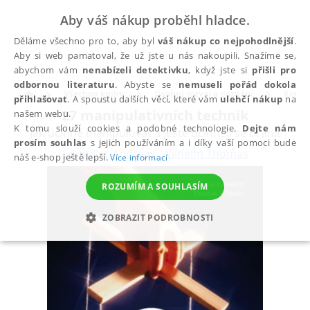
Aby váš nákup proběhl hladce.
Děláme všechno pro to, aby byl
váš nákup co nejpohodlnější
.
Aby si web pamatoval, že už jste u nás nakoupili. Snažíme se,
abychom vám
nenabízeli detektivku
, když jste si
přišli pro
odbornou literaturu
. Abyste se
nemuseli pořád dokola
Všechny knihy
Osobní rozvoj a poznání
Komun
přihlašovat
. A spoustu dalších věcí, které vám
ulehčí nákup
na
27 manipulativních technik
našem webu.
K tomu slouží cookies a podobné technologie.
Dejte nám
Jak účinně manipulovat a ještě účinněji se bránit
prosím souhlas
s jejich používáním a i díky vaší pomoci bude
Edmüller Andreas
,
Wilhelm Thomas
náš e-shop ještě lepší.
Více informací
ROZUMÍM A SOUHLASÍM
ZOBRAZIT PODROBNOSTI
NEZBYTNÉ
ANALYTICKÉ
MARKETINGOVÉ
FUNKČNÍ
NEZAŘAZENÉ SOUBORY