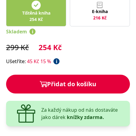
správně.
PHPSESSID
Zavřením
Cookie
PHP.net
E-kniha
Tištěná kniha
prohlížeče
generovaný
www.bambook.cz
216
Kč
254
Kč
aplikacemi
založenými
na jazyce
Skladem
i
PHP. Toto je
univerzální
identifikátor
299
Kč
254
Kč
používaný k
udržování
proměnných
relací
Ušetříte
:
45
Kč
15
%
i
uživatelů.
Obvykle se
jedná o
náhodně
vygenerované
Přidat do košíku
číslo, jeho
použití může
být specifické
pro daný
web, ale
dobrým
příkladem je
Za každý nákup od nás dostaváte
udržování
jako dárek
knížky zdarma.
přihlášeného
stavu
uživatele mezi
stránkami.