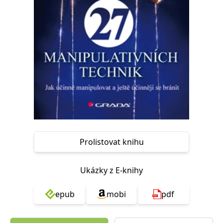
Nezbytné
Analytické
Marketingové
Funkční
Nezařazené soubory
Nezbytně nutné soubory cookie umožňují základní funkce webových
stránek, jako je přihlášení uživatele a správa účtu. Webové stránky nelze
bez nezbytně nutných souborů cookie správně používat.
Provider /
Název
Vyprší
Popis
Doména
CookieScriptConsent
1 měsíc
Tento soubor
CookieScript
cookie
www.grada.cz
používá
služba
Cookie-
Script.com k
Prolistovat knihu
zapamatování
předvoleb
souhlasu se
soubory
Ukázky z E-knihy
cookie
návštěvníků.
Je nutné, aby
banner
epub
mobi
pdf
cookie
Cookie-
Script.com
fungoval