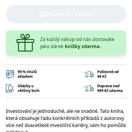
správně.
PHPSESSID
Zavřením
Cookie
PHP.net
Přidat do košíku
prohlížeče
generovaný
www.bambook.cz
aplikacemi
založenými
na jazyce
PHP. Toto je
univerzální
Za každý nákup od nás dostaváte
identifikátor
používaný k
jako dárek
knížky zdarma.
udržování
proměnných
relací
uživatelů.
Obvykle se
jedná o
99 % titulů
Poštovné od
náhodně
skladem
49 Kč
vygenerované
číslo, jeho
použití může
Ukázky u
Doprava nad
být specifické
většiny knih
999 Kč zdarma
pro daný
web, ale
dobrým
příkladem je
udržování
Investování je jednoduché, ale ne snadné. Tato kniha,
přihlášeného
která obsahuje řadu konkrétních příkladů z autorovy
stavu
uživatele mezi
více než dvacetileté investiční kariéry, vám ho pomůže
stránkami.