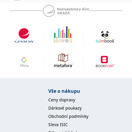
IDE
1 rok
Tento soubor cookie
Google LLC
nastavuje společnost
.doubleclick.net
Doubleclick a provádí
informace o tom, jak
koncový uživatel používá
webové stránky a
jakoukoli reklamu,
kterou koncový uživatel
mohl vidět před
návštěvou uvedeného
webu.
uid
.adform.net
2 měsíce
Tento soubor cookie
poskytuje jednoznačně
přiřazené strojově
generované ID uživatele
a shromažďuje údaje o
aktivitě na webu. Tato
data mohou být
odeslána k analýze a
Vše o nákupu
hlášení třetí straně.
Ceny dopravy
Dárkové poukazy
Obchodní podmínky
Sleva ISIC