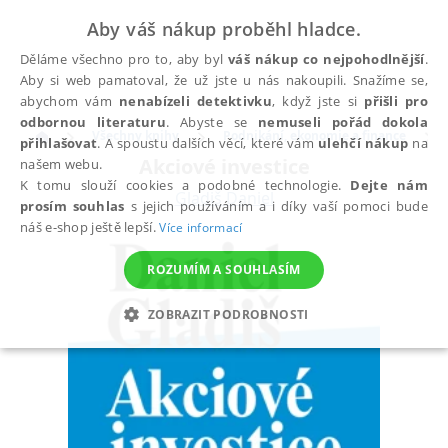
Aby váš nákup proběhl hladce.
Děláme všechno pro to, aby byl
váš nákup co nejpohodlnější
.
Aby si web pamatoval, že už jste u nás nakoupili. Snažíme se,
abychom vám
nenabízeli detektivku
, když jste si
přišli pro
odbornou literaturu
. Abyste se
nemuseli pořád dokola
Všechny knihy
Podnikání, ekonomie a finance
přihlašovat
. A spoustu dalších věcí, které vám
ulehčí nákup
na
Akciové investice
našem webu.
K tomu slouží cookies a podobné technologie.
Dejte nám
Gladiš Daniel
prosím souhlas
s jejich používáním a i díky vaší pomoci bude
náš e-shop ještě lepší.
Více informací
ROZUMÍM A SOUHLASÍM
ZOBRAZIT PODROBNOSTI
NEZBYTNÉ
ANALYTICKÉ
MARKETINGOVÉ
FUNKČNÍ
NEZAŘAZENÉ SOUBORY