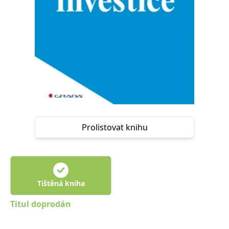
Nezbytné
Analytické
Marketingové
Funkční
Nezařazené soubory
Nezbytně nutné soubory cookie umožňují základní funkce webových
stránek, jako je přihlášení uživatele a správa účtu. Webové stránky nelze
bez nezbytně nutných souborů cookie správně používat.
Provider /
Název
Vyprší
Popis
Doména
CookieScriptConsent
1 měsíc
Tento soubor
CookieScript
cookie
www.grada.cz
používá
služba
Prolistovat knihu
Cookie-
Script.com k
zapamatování
předvoleb
souhlasu se
soubory
cookie
návštěvníků.
Tištěná kniha
Je nutné, aby
banner
Titul doprodán
cookie
Cookie-
Script.com
fungoval