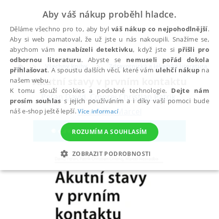
Aby váš nákup proběhl hladce.
Děláme všechno pro to, aby byl
váš nákup co nejpohodlnější
.
Aby si web pamatoval, že už jste u nás nakoupili. Snažíme se,
abychom vám
nenabízeli detektivku
, když jste si
přišli pro
odbornou literaturu
. Abyste se
nemuseli pořád dokola
Všechny knihy
Zdravotnická a lékařská literatura
přihlašovat
. A spoustu dalších věcí, které vám
ulehčí nákup
na
Akutní stavy v prvním kontaktu
našem webu.
K tomu slouží cookies a podobné technologie.
Dejte nám
Peřan David
,
Cmorej Christian Patrik
,
prosím souhlas
s jejich používáním a i díky vaší pomoci bude
Nesvadba Marcel
náš e-shop ještě lepší.
Více informací
ROZUMÍM A SOUHLASÍM
ZOBRAZIT PODROBNOSTI
NEZBYTNÉ
ANALYTICKÉ
MARKETINGOVÉ
FUNKČNÍ
NEZAŘAZENÉ SOUBORY