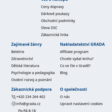
koncový uživatel používá
webové stránky a
Ceny dopravy
jakoukoli reklamu,
kterou koncový uživatel
Dárkové poukazy
mohl vidět před
návštěvou uvedeného
Obchodní podmínky
webu.
Sleva ISIC
MR
7 dní
Toto je soubor cookie
Microsoft
první strany společnosti
Zákaznická linka
Corporation
Microsoft MSN, který
.c.bing.com
používáme k měření
Zajímavé žánry
Nakladatelství GRADA
používání webu pro
interní analýzu.
Beletrie
Affiliate program
_uetvid
1 rok
Toto je soubor cookie
Microsoft
Zdravotnictví
Chcete vydat knihu?
využívaný společností
Corporation
Microsoft Bing Ads a je
.grada.cz
Dětská literatura
Co se čte v Gradě?
sledovacím souborem
cookie. Umožňuje nám
Psychologie a pedagogika
Blog
komunikovat s
uživatelem, který již dříve
Osobní rozvoj a poznání
navštívil náš web.
test_cookie
15 minut
Tento soubor cookie
Google LLC
Zákaznická podpora
O společnosti
nastavuje společnost
.doubleclick.net
DoubleClick (kterou
+420 234 264 402
O nás
vlastní společnost
Google), aby zjistila, zda
info@grada.cz
Upravit nastavení cookies
prohlížeč návštěvníka
webu podporuje
Po-Pá 8-18
soubory cookie.