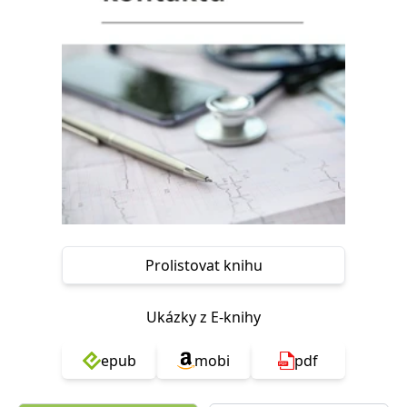
Nezbytné
Analytické
Marketingové
Funkční
Nezařazené soubory
Nezbytně nutné soubory cookie umožňují základní funkce webových
stránek, jako je přihlášení uživatele a správa účtu. Webové stránky nelze
bez nezbytně nutných souborů cookie správně používat.
Provider /
Název
Vyprší
Popis
Doména
CookieScriptConsent
1 měsíc
Tento soubor
CookieScript
cookie
www.grada.cz
používá
služba
Cookie-
Script.com k
zapamatování
Prolistovat knihu
předvoleb
souhlasu se
soubory
cookie
Ukázky z E-knihy
návštěvníků.
Je nutné, aby
banner
epub
mobi
pdf
cookie
Cookie-
Script.com
fungoval